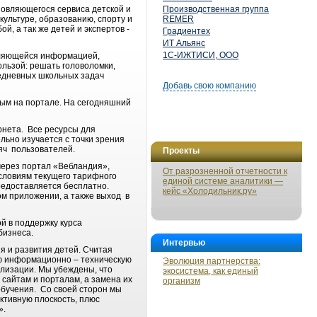
овляющегося сервиса детской и
Производственная группа
культуре, образованию, спорту и
REMER
, а так же детей и экспертов -
Градиентех
ИТ Альянс
1С-ИЖТИСИ, ООО
вляющейся информацией,
ользой: решать головоломки,
ежедневных школьных задач
Добавь свою компанию
ным на портале. На сегодняшний
рнета. Все ресурсы для
ьно изучается с точки зрения
яч пользователей.
Проекты
через портал «Вебландия»,
От разрозненной отчетности к
условиям текущего тарифного
единой системе аналитики —
редоставляется бесплатно.
кейс «Холодильник.ру»
ом приложении, а также выход в
й в поддержку курса
бизнеса.
Интервью
 и развития детей. Считая
ую информационно – техническую
Эволюция партнерства:
ализации. Мы убеждены, что
экосистема, как единый
 сайтам и порталам, а замена их
организм
обучения. Со своей сторон мы
ктивную плоскость, плюс
».