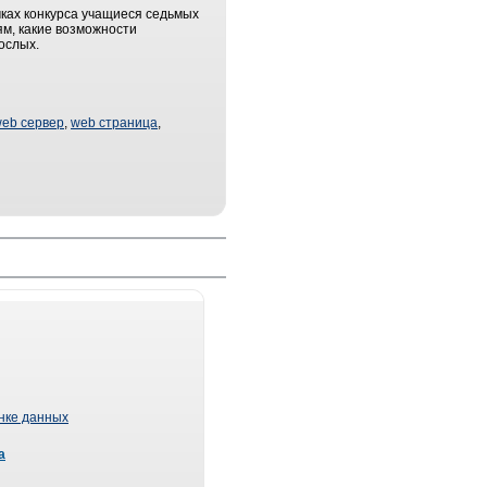
ках конкурса учащиеся седьмых
ям, какие возможности
ослых.
eb сервер
,
web страница
,
ынке данных
а