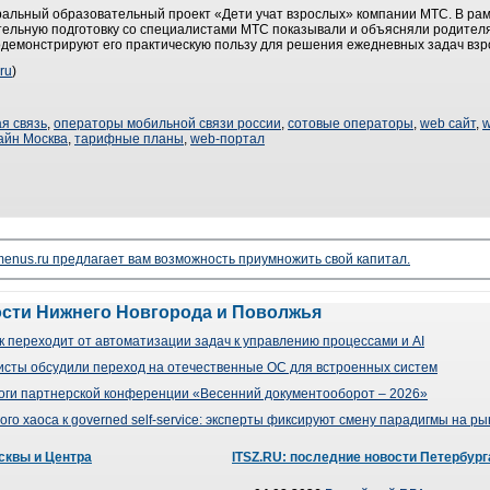
альный образовательный проект «Дети учат взрослых» компании МТС. В рам
ительную подготовку со специалистами МТС показывали и объясняли родител
демонстрируют его практическую пользу для решения ежедневных задач взр
ru
)
я связь
,
операторы мобильной связи россии
,
сотовые операторы
,
web сайт
,
w
айн Москва
,
тарифные планы
,
web-портал
enus.ru предлагает вам возможность приумножить свой капитал.
ости Нижнего Новгорода и Поволжья
 переходит от автоматизации задач к управлению процессами и AI
сты обсудили переход на отечественные ОС для встроенных систем
оги партнерской конференции «Весенний документооборот – 2026»
го хаоса к governed self-service: эксперты фиксируют смену парадигмы на р
сквы и Центра
ITSZ.RU: последние новости Петербург