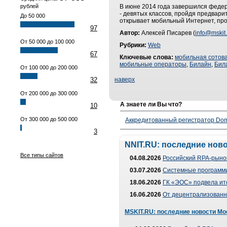
рублей
В июне 2014 года завершился федер
- девятых классов, пройдя предвар
До 50 000
открывает мобильный Интернет, про
97
Автор:
Алексей Писарев (
info@mskit.
От 50 000 до 100 000
Рубрики:
Web
67
Ключевые слова:
мобильная сотова
мобильные операторы
,
Билайн
,
Бил
От 100 000 до 200 000
32
наверх
От 200 000 до 300 000
А знаете ли Вы что?
10
От 300 000 до 500 000
Аккредитованный регистратор Dom
3
NNIT.RU: последние нов
Все типы сайтов
04.08.2026
Российский RPA-рынок
03.07.2026
Системные программи
18.06.2026
ГК «ЭОС» подвела ит
16.06.2026
От децентрализованно
MSKIT.RU: последние новости Мо