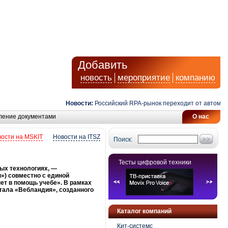
Добавить
новость
мероприятие
компанию
Новости:
Российский RPA-рынок переходит от автоматиза
ление документами
О нас
ости на MSKIT
Новости на ITSZ
Поиск:
Тесты цифровой техники
ых технологиях, —
») совместно с единой
ет в помощь учебе». В рамках
тала «Вебландия», созданного
Каталог компаний
Кит-системс