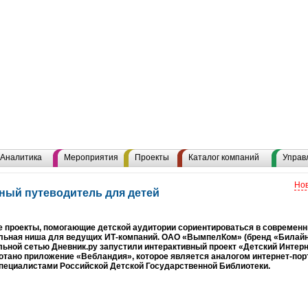
Аналитика
Мероприятия
Проекты
Каталог компаний
Управ
Нов
ный путеводитель для детей
 проекты, помогающие детской аудитории сориентироваться в современн
льная ниша для ведущих ИТ-компаний. ОАО «ВымпелКом» (бренд «Билайн
ьной сетью Дневник.ру запустили интерактивный проект «Детский Интерн
ботано приложение «Вебландия», которое является аналогом интернет-пор
специалистами Российской Детской Государственной Библиотеки.