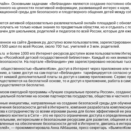
лайн». Основными задачами «Вебландии» являются создание постоянно обн
нного на ценностях позитивной информации, развивающей интерес к науке, 
кационной среды для безопасного и плодотворного общения детей между собой
яется активной образовательно-развлекательной онлайн площадкой с обно
олучать не только новые знания по предметным областям, но и отдыхать с п
значен для школьников, родителей и педагогов по всей России, которые для 
нное на сайте Дневник.ру, доступно всем пользователям, зарегистрирован
0 500 школ по всей России, около 700 тыс. учителей и 3 млн. родителей.
ru и более 1000 его Интернет-ресурсов доступен всем пользователям Инте
 «Российской детской государственной библиотеки». Каждый из них внимател
 безопасности. На портале «Вебландия» уже зарегистрировано несколько тыс
 с общественностью «ВымпелКом», доступ в Интернет через приложение или 
жению, а также доступ на сам портал «Вебландия» тарифицируется согласно 
ет никакой дополнительной платы за доступ к самому приложению. Сервис п
уществляется на бесплатной основе, то и доступ к приложению, работа в сам
существляется бесплатно.
изом ежегодной программы «Лучшие социальные проекты России», созданно
иальной политики на основе партнерства государства, общества и частного 
ные инициативы, направленные на создание безопасной среды для обучения
ечения безопасности детей в Интернете, компания разработала комплексн
ова к сотрудничеству со всеми игроками рынка для более эффективной ее ре
вного контента в Сети – это не просто ограничение доступа к определенным
тельными, интересными и безопасными ресурсами для развития, общения и 
вленные на обеспечение безопасности детей в Интернете, двигаясь в интера
телей», — прокомментировала Анна Айбашева, пресс-секретарь «ВымпелКом