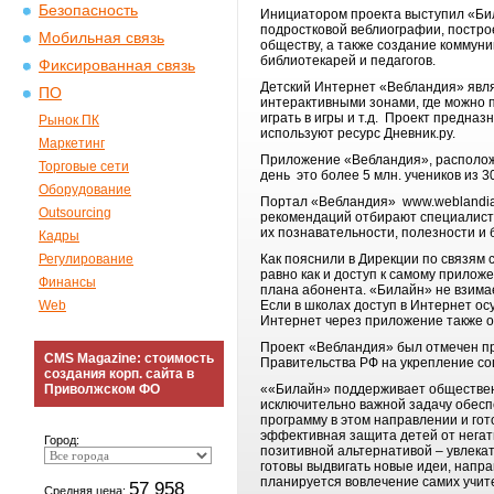
Безопасность
Инициатором проекта выступил «Би
подростковой веблиографии, построе
Мобильная связь
обществу, а также создание коммуни
библиотекарей и педагогов.
Фиксированная связь
Детский Интернет «Вебландия» явл
ПО
интерактивными зонами, где можно п
играть в игры и т.д. Проект предна
Рынок ПК
используют ресурс Дневник.ру.
Маркетинг
Приложение «Вебландия», расположе
Торговые сети
день это более 5 млн. учеников из 3
Оборудование
Портал «Вебландия» www.weblandia.
Outsourcing
рекомендаций отбирают специалисты
их познавательности, полезности и
Кадры
Регулирование
Как пояснили в Дирекции по связям
равно как и доступ к самому прило
Финансы
плана абонента. «Билайн» не взима
Web
Если в школах доступ в Интернет ос
Интернет через приложение также о
Проект «Вебландия» был отмечен пр
CMS Magazine: стоимость
Правительства РФ на укрепление соц
создания корп. сайта в
Приволжском ФО
««Билайн» поддерживает обществен
исключительно важной задачу обесп
программу в этом направлении и гот
эффективная защита детей от негати
Город:
позитивной альтернативой – увлека
готовы выдвигать новые идеи, напра
планируется вовлечение самих учи
57 958
Средняя цена: