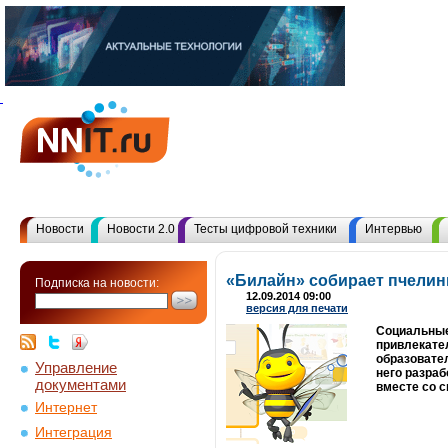
Новости
Новости 2.0
Тесты цифровой техники
Интервью
«Билайн» собирает пчелин
Подписка на новости:
12.09.2014 09:00
версия для печати
Социальные
привлекате
образовател
Управление
него разра
документами
вместе со 
Интернет
Интеграция