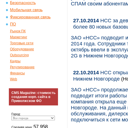
Безопасность
СПАМ своим абонента
Мобильная связь
Фиксированная связь
27.10.2014
НСС за дев
ПО
более 80 новых базов
Рынок ПК
ЗАО «НСС» подводит ит
Маркетинг
2014 года. Сотрудники
Торговые сети
октябрь ввели в экспл
Оборудование
2G в Нижнем Новгороде
Outsourcing
Кадры
Регулирование
22.10.2014
НСС открыл
Финансы
Нижнем Новгороде
(Но
Web
ЗАО «НСС» продолжает 
CMS Magazine: стоимость
подводит итоги работы 
создания корп. сайта в
Приволжском ФО
компания открыла еще
Новгороде. На данный
обслуживания, дилерск
Город:
подключиться к сети м
57 958
Средняя цена: