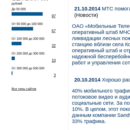
рублей
21.10.2014
МТС помога
До 50 000
(Новости)
97
От 50 000 до 100 000
ОАО «Мобильные ТелеС
67
оперативный штаб МЧС 
ликвидации лесных по
От 100 000 до 200 000
станцию вблизи cела Ко
32
оперативный штаб и о
От 200 000 до 300 000
надежной бесперебойн
10
работ и управления со
От 300 000 до 500 000
3
20.10.2014
Хорошо рас
Все типы сайтов
40% мобильного трафи
потоковое видео и ауд
социальные сети. За п
10%. В целом, этот пок
данным компании Sandv
33% трафика.