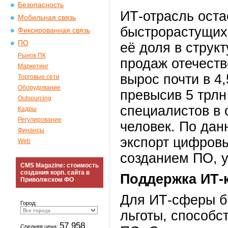
Безопасность
ИТ-отрасль оста
Мобильная связь
быстрорастущих 
Фиксированная связь
ПО
её доля в струк
Рынок ПК
продаж отечеств
Маркетинг
вырос почти в 4,
Торговые сети
Оборудование
превысив 5 трлн
Outsourcing
специалистов в 
Кадры
Регулирование
человек. По дан
Финансы
экспорт цифровы
Web
созданием ПО, 
CMS Magazine: стоимость
создания корп. сайта в
Поддержка ИТ-
Приволжском ФО
Для ИТ-сферы б
Город:
льготы, способс
57 958
Средняя цена: