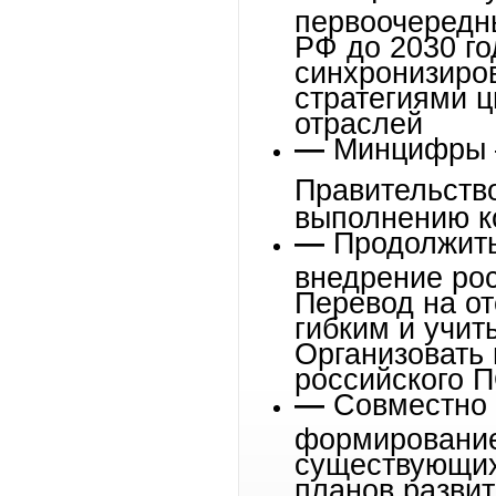
первоочередны
РФ до 2030 го
синхронизиро
стратегиями 
отраслей
—
Минцифры —
Правительство
выполнению к
—
Продолжить
внедрение рос
Перевод на о
гибким и учит
Организовать
российского 
—
Совместно 
формирование
существующих
планов развит