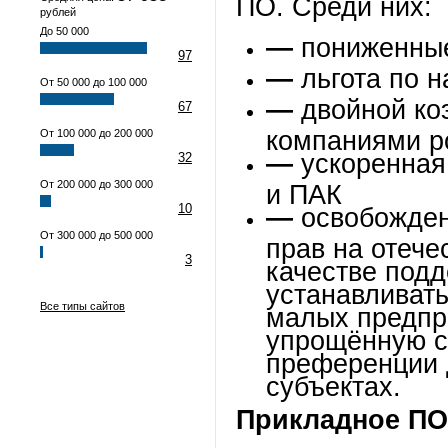
ПО. Среди них:
рублей
До 50 000
—
пониженные
97
—
льгота по 
От 50 000 до 100 000
—
двойной ко
67
компаниями р
От 100 000 до 200 000
—
ускоренная
32
От 200 000 до 300 000
и ПАК
10
—
освобожден
От 300 000 до 500 000
прав на отече
3
качестве подд
устанавливать
Все типы сайтов
малых предпр
упрощённую с
преференции 
субъектах.
Прикладное ПО