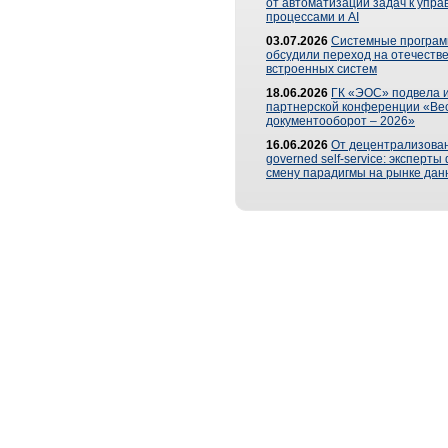
от автоматизации задач к упр
процессами и AI
03.07.2026
Системные програ
обсудили переход на отечеств
встроенных систем
18.06.2026
ГК «ЭОС» подвела и
партнерской конференции «Ве
документооборот – 2026»
16.06.2026
От децентрализован
governed self-service: эксперт
смену парадигмы на рынке дан