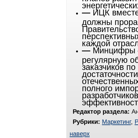
энергетически
—
ИЦК вместе
должны прораб
Правительств
перспективны
каждой отрас
—
Минцифры 
регулярную об
заказчиков по
достаточности
отечественны
полного импо
разработчиков
эффективност
Редактор раздела:
Ан
Рубрики:
Маркетинг
,
Р
наверх