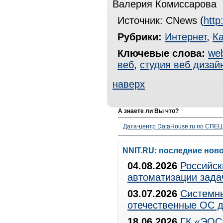
Валерия Комиссарова
Источник: CNews (
http
Рубрики:
Интернет
,
К
Ключевые слова:
web
веб
,
студия веб дизай
наверх
А знаете ли Вы что?
Дата-центр DataHouse.ru по СПЕЦ-
NNIT.RU: последние нов
04.08.2026
Российск
автоматизации зада
03.07.2026
Системны
отечественные ОС д
18.06.2026
ГК «ЭОС»