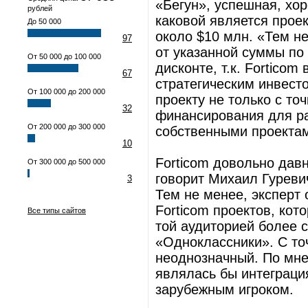
«Бегун», успешная, хо
рублей
каковой является прое
До 50 000
около $10 млн. «Тем н
97
от указанной суммы по 
От 50 000 до 100 000
дисконте, т.к. Fortico
67
стратегическим инвесто
От 100 000 до 200 000
проекту не только с то
32
финансирования для раз
От 200 000 до 300 000
собственными проектами
10
Forticom довольно давн
От 300 000 до 500 000
говорит Михаил Гуреви
3
Тем не менее, эксперт
Forticom проектов, ко
Все типы сайтов
той аудиторией более с
«Одноклассники». С то
неоднозначный. По мне
являлась бы интеграци
зарубежным игроком.