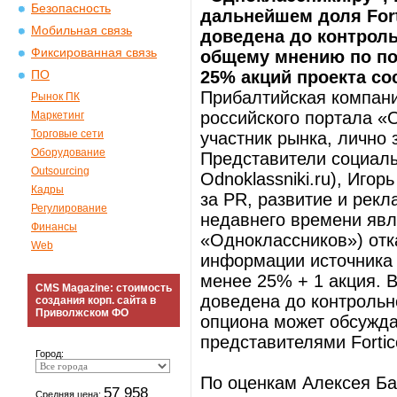
Безопасность
дальнейшем доля For
Мобильная связь
доведена до контроль
Фиксированная связь
общему мнению по по
25% акций проекта сос
ПО
Прибалтийская компани
Рынок ПК
российского портала «
Маркетинг
Торговые сети
участник рынка, лично
Оборудование
Представители социаль
Outsourcing
Odnoklassniki.ru), Иго
Кадры
за PR, развитие и рекл
Регулирование
недавнего времени яв
Финансы
«Одноклассников») отк
Web
информации источника 
менее 25% + 1 акция. 
CMS Magazine: стоимость
доведена до контрольн
создания корп. сайта в
Приволжском ФО
опциона может обсужда
представителями Fortic
Город:
По оценкам Алексея Ба
57 958
Средняя цена: