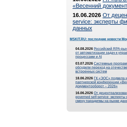
«Весенний документ
16.06.2026
От децен
service: эксперты 
данных
MSKIT.RU: последние новости Мо
04.08.2026
Российский RPA-рын
от автоматизации задач к упр
процессами и AI
03.07.2026
Системные програ
обсудили переход на отечеств
встроенных систем
18.06.2026
ГК «ЭОС» подвела и
партнерской конференции «Ве
документооборот – 2026»
16.06.2026
От децентрализован
governed self-service: эксперт
смену парадигмы на рынке дан