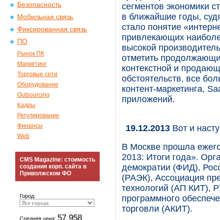
Безопасность
сегментов экономики с
в ближайшие годы, судя
Мобильная связь
стало понятие «интерне
Фиксированная связь
привлекающих наиболе
ПО
высокой производитель
Рынок ПК
отметить продолжающи
Маркетинг
контекстной и продающ
Торговые сети
обстоятельств, все бо
Оборудование
контент-маркетинга, S
Outsourcing
приложений.
Кадры
Регулирование
Финансы
19.12.2013
Вот и насту
Web
В Москве прошла ежего
2013: Итоги года». Ор
CMS Magazine: стоимость
демократии (ФИД), Рос
создания корп. сайта в
Приволжском ФО
(РАЭК), Ассоциация п
технологий (АП КИТ), 
Город:
программного обеспече
торговли (АКИТ).
57 958
Средняя цена: