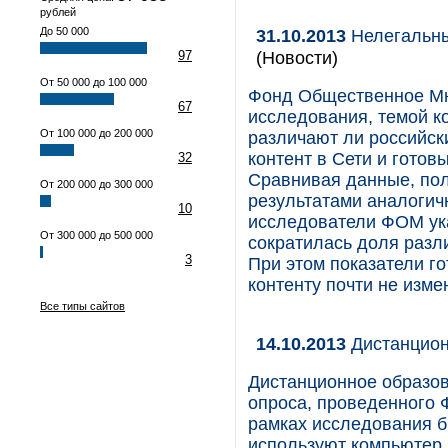
рублей
До 50 000
31.10.2013
Нелегальны
(Новости)
97
От 50 000 до 100 000
Фонд Общественное Мн
67
исследования, темой ко
От 100 000 до 200 000
различают ли российск
контент в Сети и гото
32
Сравнивая данные, полу
От 200 000 до 300 000
результатами аналогичн
10
исследователи ФОМ ука
От 300 000 до 500 000
сократилась доля разл
3
При этом показатели го
контенту почти не изме
Все типы сайтов
14.10.2013
Дистанцион
Дистанционное образов
опроса, проведенного
рамках исследования б
используют компьютер 