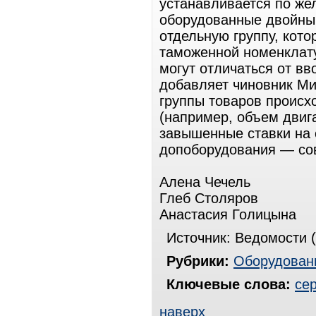
устанавливается по же
оборудованные двойным
отдельную группу, кот
таможенной номенклату
могут отличаться от вв
добавляет чиновник М
группы товаров происх
(например, объем двиг
завышенные ставки на 
допоборудования — сов
Алена Чечель
Глеб Столяров
Анастасия Голицына
Источник: Ведомости (
Рубрики:
Оборудован
Ключевые слова:
се
наверх