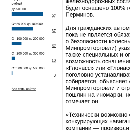
железнодорожных соста
рублей
будет оснащено 100% г
До 50 000
Перминов.
97
От 50 000 до 100 000
Для гражданских автом
67
пока не является обяз
От 100 000 до 200 000
о безопасности колесн
32
Минпромторговли) указ
также специальных и о
От 200 000 до 300 000
возможность оснащения
10
«Глонасс» или «Глонас
От 300 000 до 500 000
поголовно устанавлива
3
собирается, объясняет 
Минпромторговли и ог
Все типы сайтов
пошлин на иномарки, н
отмечает он.
«Технически возможно 
конкурирующих навигац
компании — производи