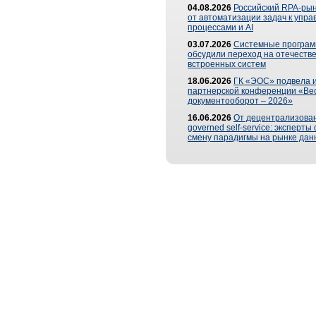
04.08.2026
Российский RPA-рын
от автоматизации задач к упр
процессами и AI
03.07.2026
Системные програ
обсудили переход на отечеств
встроенных систем
18.06.2026
ГК «ЭОС» подвела и
партнерской конференции «Ве
документооборот – 2026»
16.06.2026
От децентрализован
governed self-service: эксперт
смену парадигмы на рынке дан