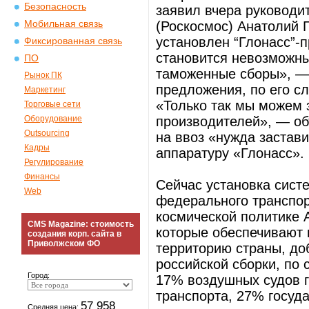
Безопасность
заявил вчера руководи
Мобильная связь
(Роскосмос) Анатолий 
установлен “Глонасс”-п
Фиксированная связь
становится невозможны
ПО
таможенные сборы», —
Рынок ПК
предложения, по его с
Маркетинг
«Только так мы можем 
Торговые сети
Оборудование
производителей», — об
Outsourcing
на ввоз «нужда застав
Кадры
аппаратуру «Глонасс».
Регулирование
Финансы
Сейчас установка сист
Web
федерального транспор
космической политике 
CMS Magazine: стоимость
которые обеспечивают 
создания корп. сайта в
Приволжском ФО
территорию страны, до
российской сборки, по
Город:
17% воздушных судов г
транспорта, 27% госуд
57 958
Средняя цена: