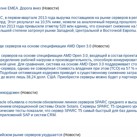
ионе EMEA. Дорога вниз
(Новости)
, в первом квартале 2013 года выручка поставщиков на рынке серверов в р
лрд. Этот результат на 10,5% ниже, нежели за аналогичный период прошлого
тал 2013 года превысили отметку 520 млн единиц, что означает снижение на 
ольшей степени затронул рынки Западной, Центральной и Восточной Европы.
е серверов на основе спецификации AMD Open 3.0
(Новости)
серверов на основе спецификации AMD Open 3.0, входящей в состав проект
пределение рабочей нагрузки и производительность, способную конкурирова
ной цене. Для сравнения, система на основе AMD Open 3.0 поддерживает ст
EM-сервера, однако ее совокупная стоимость владения при этом (TCO) на 57 %
. Подобная оптимизация издержек приводит к существенному снижению затра
А до всего лишь 38,24 долл. США. Приобрести серверы можно будет у партне
рекордсмен
(Новости)
racle объявила о полном обновлении линеек серверов SPARC среднего и высш
ением операционной системы Oracle Solaris. Серверы SPARC T5 среднего ур
ические тесты показали, что сервер SPARC T5 самый быстрый для баз данных
я приложений SAP и систем CRM.
сийском рынке серверов ухудшается
(Новости)