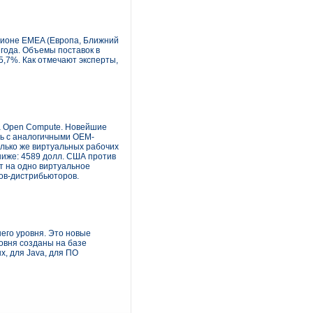
егионе EMEA (Европа, Ближний
 года. Объемы поставок в
5,7%. Как отмечают эксперты,
а Open Compute. Новейшие
ть с аналогичными OEM-
олько же виртуальных рабочих
 ниже: 4589 долл. США против
т на одно виртуальное
ров-дистрибьюторов.
его уровня. Это новые
овня созданы на базе
, для Java, для ПО