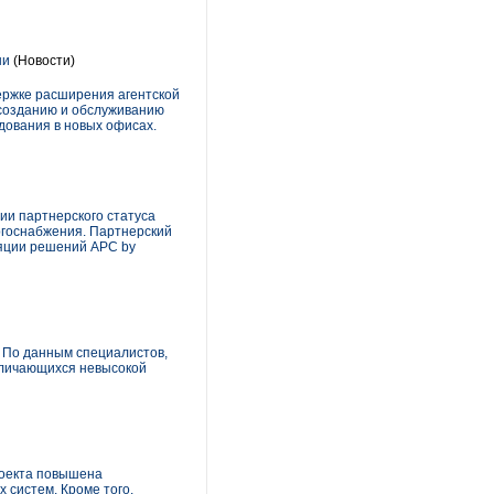
ни
(Новости)
ержке расширения агентской
 созданию и обслуживанию
дования в новых офисах.
ии партнерского статуса
ергоснабжения. Партнерский
яции решений APC by
. По данным специалистов,
тличающихся невысокой
роекта повышена
 систем. Кроме того,