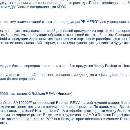
ктуры хранения и снижены операционные расходы. Проект реализован на ба
нтом МДМ Банка и специалистами КРОК.
ет систему наименований в портфеле продукции PRIMERGY для упрощения в
ровала новую схему наименований для новой продукции из портфеля сервер
м выбор системы, наилучшим образом отвечающей их потребностям. Специа
roid и продукции Apple поможет заказчикам и партнерам разобраться в ново
тветствие новых названий старым, так как для существующих систем будут ис
е для бэкапа серверов появилось в линейке продуктов Handy Backup от Но
популярных решений резервного копирования для дома и офиса, дополнила 
ля бэкапа серверов.
5000 стал основой Rubicon REVV
(Новости)
eaMicro SM15000™ стал основой Rubicon REVV - самой крупной в мире, быстр
дажи интернет-рекламы в режиме реального времени. По данным comScore,
всех пользователей Интернета в США и обрабатывает сделки между более 
лями на мировом рынке. В тесном сотрудничестве AMD и Rubicon Project ра
готовое решение - «micro-POP-in-a-box», которое обеспечит компании Rubico
нках.