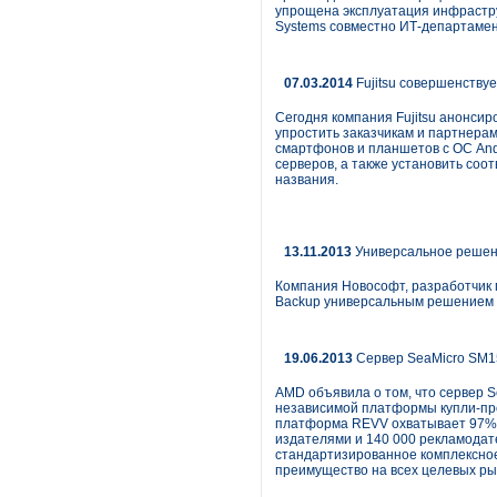
упрощена эксплуатация инфрастру
Systems совместно ИТ-департаме
07.03.2014
Fujitsu совершенству
Сегодня компания Fujitsu анонси
упростить заказчикам и партнера
смартфонов и планшетов с ОС And
серверов, а также установить соо
названия.
13.11.2013
Универсальное решени
Компания Новософт, разработчик 
Backup универсальным решением д
19.06.2013
Сервер SeaMicro SM1
AMD объявила о том, что сервер S
независимой платформы купли-про
платформа REVV охватывает 97% 
издателями и 140 000 рекламодате
стандартизированное комплексное 
преимущество на всех целевых ры