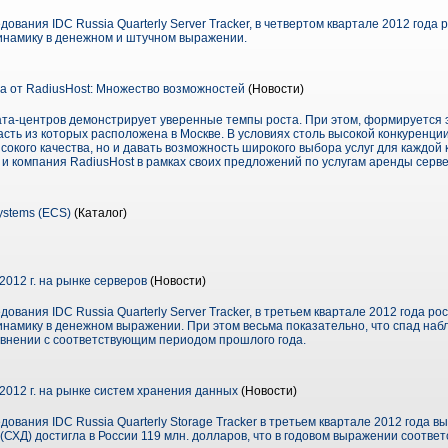
ования IDC Russia Quarterly Server Tracker, в четвертом квартале 2012 года
инамику в денежном и штучном выражении.
а от RadiusHost: Множество возможностей
(Новости)
ата-центров демонстрирует уверенные темпы роста. При этом, формируется 
сть из которых расположена в Москве. В условиях столь высокой конкуренци
сокого качества, но и давать возможность широкого выбора услуг для каждой 
и компания RadiusHost в рамках своих предложений по услугам аренды серве
ystems (ECS)
(Каталог)
2012 г. на рынке серверов
(Новости)
ования IDC Russia Quarterly Server Tracker, в третьем квартале 2012 года р
намику в денежном выражении. При этом весьма показательно, что спад наб
авнении с соответствующим периодом прошлого года.
 2012 г. на рынке систем хранения данных
(Новости)
ования IDC Russia Quarterly Storage Tracker в третьем квартале 2012 года 
СХД) достигла в России 119 млн. долларов, что в годовом выражении соответ