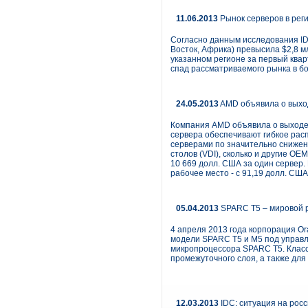
11.06.2013
Рынок серверов в рег
Согласно данным исследования IDC
Восток, Африка) превысила $2,8 м
указанном регионе за первый квар
спад рассматриваемого рынка в б
24.05.2013
AMD объявила о выход
Компания AMD объявила о выходе 
сервера обеспечивают гибкое рас
серверами по значительно снижен
столов (VDI), сколько и другие O
10 669 долл. США за один сервер
рабочее место - с 91,19 долл. СШ
05.04.2013
SPARC T5 – мировой 
4 апреля 2013 года корпорация O
модели SPARC T5 и M5 под управл
микропроцессора SPARC T5. Класс
промежуточного слоя, а также дл
12.03.2013
IDC: ситуация на рос