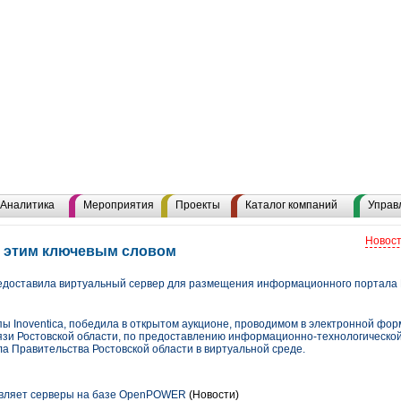
Аналитика
Мероприятия
Проекты
Каталог компаний
Управ
Новост
с этим ключевым словом
предоставила виртуальный сервер для размещения информационного портала
уппы Inoventica, победила в открытом аукционе, проводимом в электронной ф
зи Ростовской области, по предоставлению информационно-технологическо
 Правительства Ростовской области в виртуальной среде.
авляет серверы на базе OpenPOWER
(Новости)