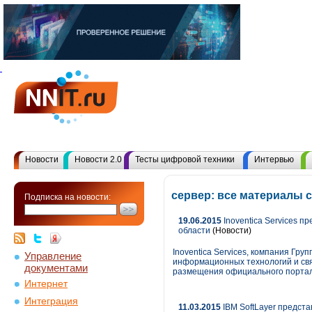
Новости
Новости 2.0
Тесты цифровой техники
Интервью
сервер: все материалы 
Подписка на новости:
19.06.2015
Inoventica Services 
области
(Новости)
Inoventica Services, компания Гр
Управление
информационных технологий и свя
документами
размещения официального портала
Интернет
Интеграция
11.03.2015
IBM SoftLayer предст