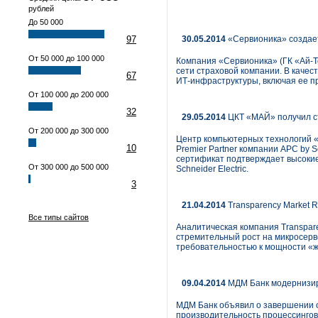
рублей
До 50 000
97
30.05.2014
«Сервионика» создает
От 50 000 до 100 000
Компания «Сервионика» (ГК «Ай-Т
сети страховой компании. В качес
67
ИТ-инфраструктуры, включая ее п
От 100 000 до 200 000
32
29.05.2014
ЦКТ «МАЙ» получил ст
От 200 000 до 300 000
Центр компьютерных технологий «
10
Premier Partner компании APC by 
сертификат подтверждает высоки
От 300 000 до 500 000
Schneider Electric.
3
21.04.2014
Transparency Market R
Все типы сайтов
Аналитическая компания Transpare
стремительный рост на микросерв
требовательностью к мощности «ж
09.04.2014
МДМ Банк модернизир
МДМ Банк объявил о завершении о
производительность процессингов