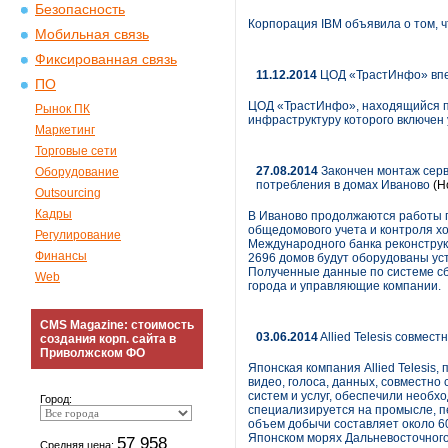
Безопасность
Корпорация IBM объявила о том, ч
Мобильная связь
Фиксированная связь
11.12.2014
ЦОД «ТрастИнфо» впер
ПО
ЦОД «ТрастИнфо», находящийся по
Рынок ПК
инфраструктуру которого включен 
Маркетинг
Торговые сети
27.08.2014
Закончен монтаж сер
Оборудование
потребления в домах Иваново
(Н
Outsourcing
Кадры
В Иваново продолжаются работы п
общедомового учета и контроля х
Регулирование
Международного банка реконструк
Финансы
2696 домов будут оборудованы ус
Полученные данные по системе сб
Web
города и управляющие компании.
CMS Magazine: стоимость
03.06.2014
Allied Telesis совме
создания корп. сайта в
Приволжском ФО
Японская компания Allied Telesis
видео, голоса, данных, совместн
систем и услуг, обеспечили нео
Город:
специализируется на промысле, п
объем добычи составляет около 60
Японском морях Дальневосточного
57 958
Средняя цена: