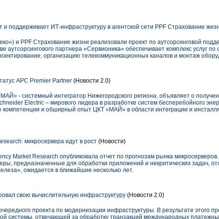
 и поддерживает ИТ-инфраструктуру в агентской сети PPF Страхование жиз
еко») и PPF Страхование жизни реализовали проект по аутсорсинговой подд
тве аутсорсингового партнера «Сервионика» обеспечивает комплекс услуг по
роектирование, организацию телекоммуникационных каналов и монтаж обору
атус APC Premier Partner
(Новости 2.0)
МАЙ» - системный интегратор Нижегородского региона, объявляет о получен
Schneider Electric – мирового лидера в разработке систем бесперебойного эн
е компетенции и обширный опыт ЦКТ «МАЙ» в области интеграции и инсталл
esearch: микросервера идут в рост
(Новости)
ncy Market Research опубликовала отчет по прогнозам рынка микросерверов
еры, предназначенные для обработки приложений и некритических задач, о
елеза», ожидается в ближайшие несколько лет.
овал свою вычислительную инфраструктуру
(Новости 2.0)
чередного проекта по модернизации инфраструктуры. В результате этого п
ой системы, отвечающей за обработку транзакций международных платежных