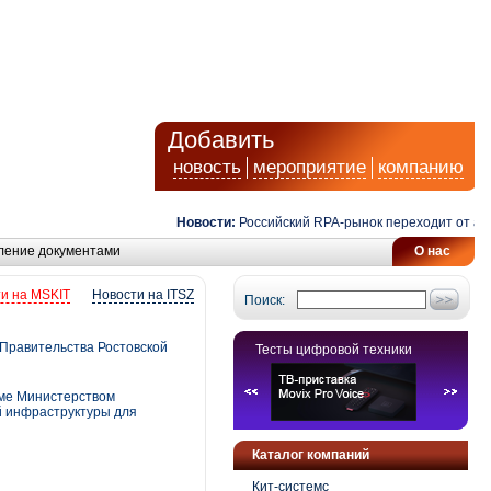
Добавить
новость
мероприятие
компанию
Новости:
Российский RPA-рынок переходит от автомат
ление документами
О нас
и на MSKIT
Новости на ITSZ
Поиск:
 Правительства Ростовской
Тесты цифровой техники
орме Министерством
й инфраструктуры для
Каталог компаний
Кит-системс