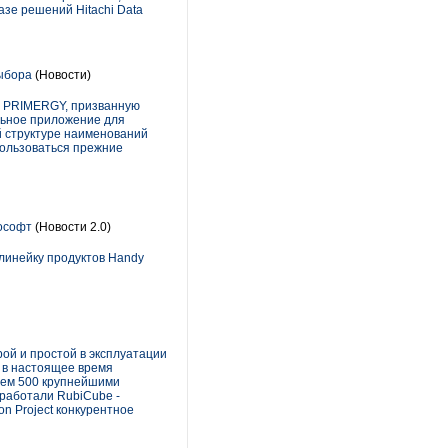
зе решений Hitachi Data
ыбора
(Новости)
ов PRIMERGY, призванную
льное приложение для
й структуре наименований
пользоваться прежние
вософт
(Новости 2.0)
линейку продуктов Handy
ой и простой в эксплуатации
 в настоящее время
чем 500 крупнейшими
зработали RubiCube -
n Project конкурентное