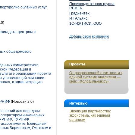
Производственная группа
 портфолио облачных услуг.
REMER
Градиентех
ИТ Альянс
.0)
1С-ИЖТИСИ, ООО
ким дата-центром, в
Добавь свою компанию
нных общедомового
Проекты
данных коммерческого
йской Федерации и
От разрозненной отчетности к
зультате реализации проекта
единой системе аналитики —
ия управляющей компании.
кейс «Холодильник.ру»
анал», в администрацию
ТУРНИФ
(Новости 2.0)
Интервью
х решений для передачи
Эволюция партнерства:
м оператором инженерных
экосистема, как единый
 ТУРНИФ. ТУРНИФ
организм
м ассортименте. Ежегодный
истых Беринговом, Охотском и