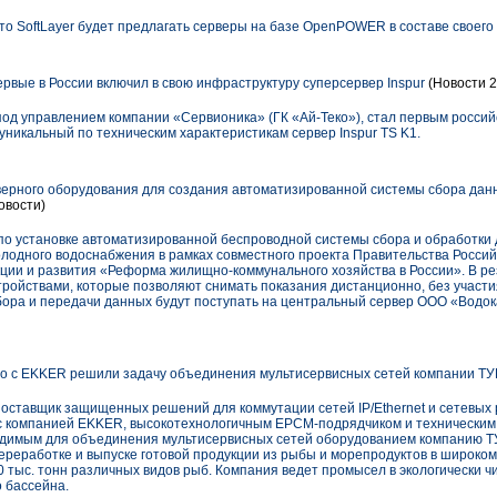
то SoftLayer будет предлагать серверы на базе OpenPOWER в составе своего
вые в России включил в свою инфраструктуру суперсервер Inspur
(Новости 2
д управлением компании «Сервионика» (ГК «Ай-Теко»), стал первым российс
уникальный по техническим характеристикам сервер Inspur TS K1.
верного оборудования для создания автоматизированной системы сбора да
овости)
о установке автоматизированной беспроводной системы сбора и обработки 
олодного водоснабжения в рамках совместного проекта Правительства Росси
ции и развития «Реформа жилищно-коммунального хозяйства в России». В ре
тройствами, которые позволяют снимать показания дистанционно, без участ
ора и передачи данных будут поступать на центральный сервер ООО «Водок
стно с EKKER решили задачу объединения мультисервисных сетей компании 
, поставщик защищенных решений для коммутации сетей IP/Ethernet и сетевы
о с компанией EKKER, высокотехнологичным EPCM-подрядчиком и технически
бходимым для объединения мультисервисных сетей оборудованием компанию
ереработке и выпуске готовой продукции из рыбы и морепродуктов в широко
 тыс. тонн различных видов рыб. Компания ведет промысел в экологически ч
 бассейна.