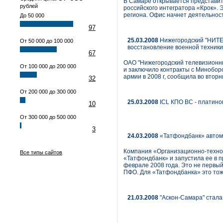
В Самаре открывается представите
рублей
российского интегратора «Крок».
региона. Офис начнет деятельност
До 50 000
97
25.03.2008
Нижегородский "НИТЕЛ
От 50 000 до 100 000
восстановление военной техники
67
ОАО "Нижегородский телевизионны
От 100 000 до 200 000
и заключило контракты с Миноборо
армии в 2008 г, сообщила во втор
32
От 200 000 до 300 000
25.03.2008
ICL КПО ВС - платин
10
От 300 000 до 500 000
3
24.03.2008
«Татфондбанк» автома
Компания «Организационно-техно
Все типы сайтов
«Татфондбанк» и запустила ее в 
феврале 2008 года. Это не первы
ПФО. Для «Татфондбанка» это тож
21.03.2008
"Аскон-Самара" стала