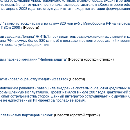
льство компании «Крок Поволжье», которая, в свою очередь, входит в регион
 Это первый опыт открытия региональным представителем «Крок» второго офи
ь в апреле 2008 года, его структура и штат находятся в стадии формировани
" заключил госконтракты на сумму 820 млн руб с Минобороны РФ на изгото
 ПВО в 2008 г
(Новости)
й завод им. Ленина" /НИТЕЛ, производитель радиолокационных станций и ко
ны РФ на сумму более 820 млн руб о поставке и ремонте вооружений и военн
ник пресс-служба предприятия.
овый партнер компании "Информзащита"
(Новости короткой строкой)
тизировал обработку кредитных заявок
(Новости)
логические решения» завершила внедрение системы обработки кредитных за
промышленную эксплуатацию. Проект начался в июле 2007 года, фактический
й опыт сотрудничества сторон. Данный интегратор сотрудничает и с другими
е не единственный ИТ-проект за последнее время.
 платиновым партнером "Аскон"
(Новости короткой строкой)