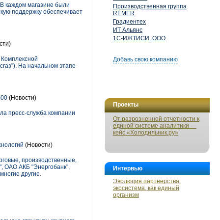
. В каждом магазине были
Производственная группа
кую поддержку обеспечивает
REMER
Градиентех
ИТ Альянс
1С-ИЖТИСИ, ООО
сти)
е Комплексной
Добавь свою компанию
газ"). На начальном этапе
500
(Новости)
Проекты
ила пресс-служба компании
От разрозненной отчетности к
единой системе аналитики —
кейс «Холодильник.ру»
хнологий
(Новости)
рговые, производственные,
, ОАО АКБ "Энергобанк",
Интервью
многие другие.
Эволюция партнерства:
экосистема, как единый
организм