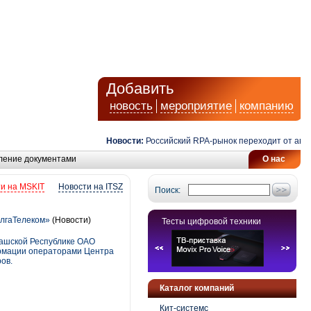
Добавить
новость
мероприятие
компанию
Новости:
Российский RPA-рынок переходит от автомат
ление документами
О нас
и на MSKIT
Новости на ITSZ
Поиск:
лгаТелеком»
(Новости)
Тесты цифровой техники
ашской Республике ОАО
ормации операторами Центра
ов.
Каталог компаний
Кит-системс