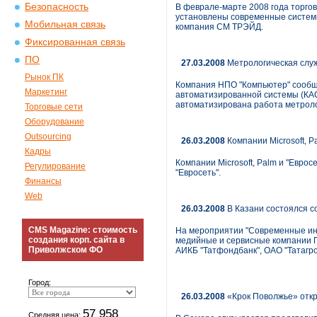
Безопасность
В феврале-марте 2008 года торгов
установлены современные систем
Мобильная связь
компания СМ ТРЭЙД.
Фиксированная связь
ПО
27.03.2008
Метрологическая служ
Рынок ПК
Компания НПО "Компьютер" сообща
Маркетинг
автоматизированной системы (КАС)
автоматизирована работа метроло
Торговые сети
Оборудование
Outsourcing
26.03.2008
Компании Microsoft, P
Кадры
Компании Microsoft, Palm и "Евро
Регулирование
"Евросеть".
Финансы
Web
26.03.2008
В Казани состоялся с
CMS Magazine: стоимость
На мероприятии "Современные инс
создания корп. сайта в
медийные и сервисные компании П
Приволжском ФО
АИКБ "Татфондбанк", ОАО "Татагро
Город:
26.03.2008
«Крок Поволжье» откр
57 958
Средняя цена: