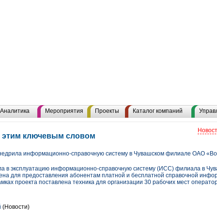
Аналитика
Мероприятия
Проекты
Каталог компаний
Управ
Новост
с этим ключевым словом
едрила информационно-справочную систему в Чувашском филиале ОАО «Во
а в эксплуатацию информационно-справочную систему (ИСС) филиала в Чув
ена для предоставления абонентам платной и бесплатной справочной инф
мках проекта поставлена техника для организации 30 рабочих мест оператор
й
(Новости)