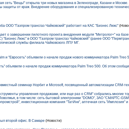
ая сеть "Вещь!" открыла три новых магазина в Зеленограде, Казани и Москве
ы защиты от краж. Внедрение оборудования и специализированную техничес
ба ООО "Газпром трансгаз Чайковский" работает на КАС "Бизнес Люкс"
(Ново
ет о завершении пилотного проекта внедрения модуля "Метролог+" на баз
 "Бизнес Люкс" в ООО "Газпром трансгаз Чайковский" (ранее ООО "Пермтранс
гической службы филиала Чайковского ЛПУ МГ.
alm и "Евросеть" объявили о начале продаж нового коммуникатора Palm Treo 
сеть" объявили о начале продаж коммуникатора Palm Treo 500. Об этом сообщ
овместный семинар Норбит и Microsoft, посвященный автоматизации CRM-те
трументы управления продажами, или еще раз о CRM" собрались многие то
оволжья, в том числе: сеть бытовой электроники "DOMO", ЗАО "СМАРТС-GSM"
промстрой", инвестиционная компания "ТатИнк", аптечная сеть "Имплозия" и 
ыл второй офис. В Самаре
(Новости)