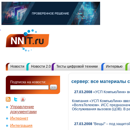
Новости
Новости 2.0
Тесты цифровой техники
Интервью
сервер: все материалы 
Подписка на новости:
27.03.2008
«УСП КомпьюЛинк» вн
Компания «УСП КомпьюЛинк» ввел
«ВолгаТелеком». ИСС предназнач
Управление
Обслуживания вызовов (ЦОВ). В ра
документами
Интернет
27.03.2008
"Вещь!" – под защито
Интеграция