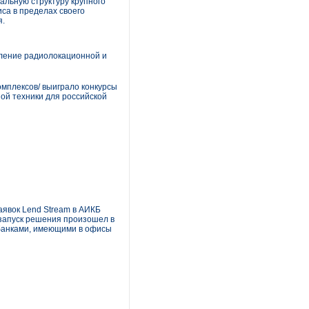
альную структуру крупного
са в пределах своего
я.
вление радиолокационной и
мплексов/ выиграло конкурсы
ой техники для российской
явок Lend Stream в АИКБ
 запуск решения произошел в
 банками, имеющими в офисы