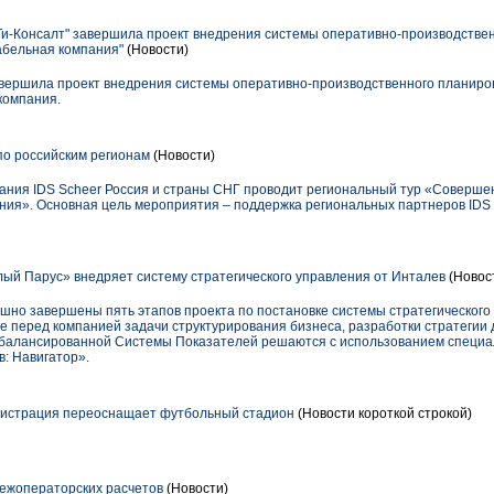
и-Консалт" завершила проект внедрения системы оперативно-производствен
абельная компания"
(Новости)
вершила проект внедрения системы оперативно-производственного планиров
компания.
 по российским регионам
(Новости)
пания IDS Scheer Россия и страны СНГ проводит региональный тур «Соверше
ения». Основная цель мероприятия – поддержка региональных партнеров IDS 
ый Парус» внедряет систему стратегического управления от Инталев
(Новос
шно завершены пять этапов проекта по постановке системы стратегического 
 перед компанией задачи структурирования бизнеса, разработки стратегии 
Сбалансированной Системы Показателей решаются с использованием специа
: Навигатор».
истрация переоснащает футбольный стадион
(Новости короткой строкой)
ежоператорских расчетов
(Новости)