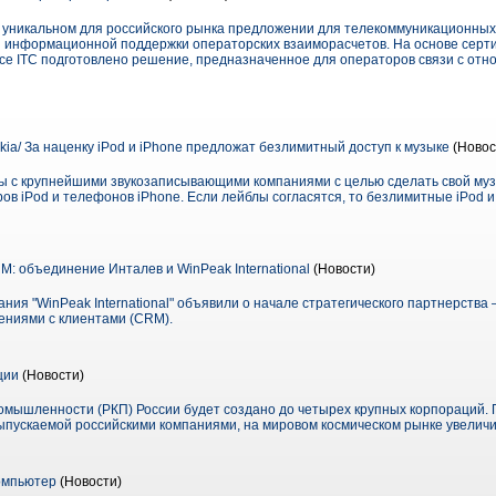
 уникальном для российского рынка предложении для телекоммуникационных
я информационной поддержки операторских взаиморасчетов. На основе сер
vice ITC подготовлено решение, предназначенное для операторов связи с от
kia/ За наценку iPod и iPhone предложат безлимитный доступ к музыке
(Новос
ы с крупнейшими звукозаписывающими компаниями с целью сделать свой муз
в iPod и телефонов iPhone. Если лейблы согласятся, то безлимитные iPod и 
: объединение Инталев и WinPeak International
(Новости)
ания "WinPeak International" объявили о начале стратегического партнерства
ениями с клиентами (CRM).
ции
(Новости)
промышленности (РКП) России будет создано до четырех крупных корпораций. 
выпускаемой российскими компаниями, на мировом космическом рынке увеличи
омпьютер
(Новости)