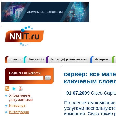
Новости
Новости 2.0
Тесты цифровой техники
Интервью
сервер: все мат
Подписка на новости:
ключевым слов
01.07.2009
Cisco Capit
Управление
документами
По рассчетам компании 
Интернет
услугами воспользуют
Интеграция
компаний. Cisco также