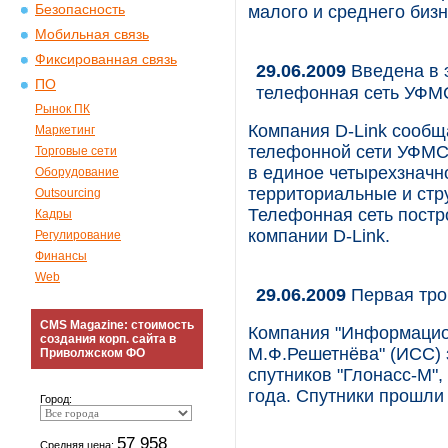
Безопасность
малого и среднего бизн
Мобильная связь
Фиксированная связь
29.06.2009
Введена в 
ПО
телефонная сеть УФМС
Рынок ПК
Компания D-Link сообщ
Маркетинг
телефонной сети УФМС 
Торговые сети
в единое четырехзначн
Оборудование
территориальные и стр
Outsourcing
Телефонная сеть постр
Кадры
компании D-Link.
Регулирование
Финансы
Web
29.06.2009
Первая трой
CMS Magazine: стоимость
Компания "Информацио
создания корп. сайта в
М.Ф.Решетнёва" (ИСС) 
Приволжском ФО
спутников "Глонасс-М",
года. Спутники прошли
Город:
57 958
Средняя цена: