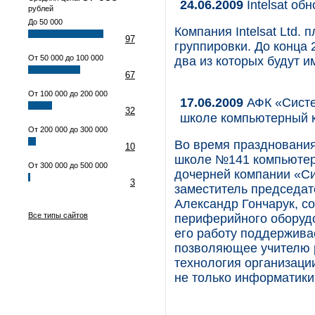
24.06.2009
Intelsat об
рублей
До 50 000
Компания Intelsat Ltd.
97
группировки. До конца 
От 50 000 до 100 000
два из которых будут им
67
От 100 000 до 200 000
17.06.2009
АФК «Систе
32
школе компьютерный 
От 200 000 до 300 000
Во время праздновани
10
школе №141 компьютер
От 300 000 до 500 000
дочерней компании «Си
3
заместитель председат
Александр Гончарук, со
Все типы сайтов
периферийного оборудо
его работу поддержива
позволяющее учителю р
технология организаци
не только информатики