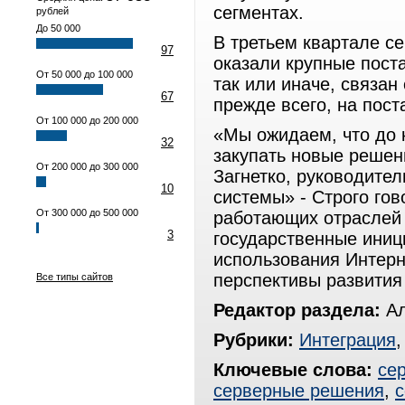
сегментах.
рублей
До 50 000
В третьем квартале с
97
оказали крупные поста
От 50 000 до 100 000
так или иначе, связан
67
прежде всего, на пос
От 100 000 до 200 000
«Мы ожидаем, что до 
32
закупать новые решен
От 200 000 до 300 000
Загнетко, руководите
10
системы» - Строго гов
От 300 000 до 500 000
работающих отраслей 
3
государственные иниц
использования Интерн
перспективы развития
Все типы сайтов
Редактор раздела:
Ал
Рубрики:
Интеграция
Ключевые слова:
се
серверные решения
,