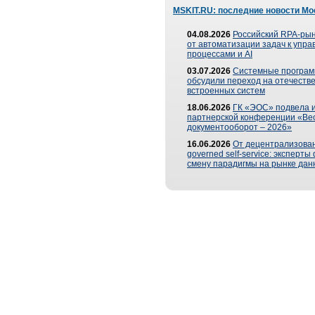
MSKIT.RU: последние новости Мо
04.08.2026
Российский RPA-рын
от автоматизации задач к упр
процессами и AI
03.07.2026
Системные програ
обсудили переход на отечеств
встроенных систем
18.06.2026
ГК «ЭОС» подвела и
партнерской конференции «Ве
документооборот – 2026»
16.06.2026
От децентрализован
governed self-service: эксперт
смену парадигмы на рынке дан