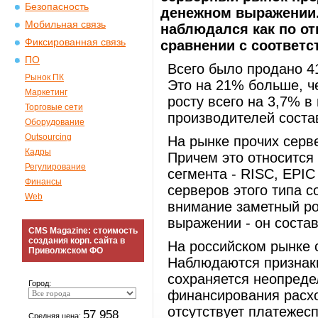
Безопасность
денежном выражении. 
Мобильная связь
наблюдался как по от
Фиксированная связь
сравнении с соответ
ПО
Всего было продано 4
Рынок ПК
Это на 21% больше, ч
Маркетинг
росту всего на 3,7% 
Торговые сети
производителей соста
Оборудование
Outsourcing
На рынке прочих серв
Кадры
Причем это относится
Регулирование
сегмента - RISC, EPIC
Финансы
серверов этого типа с
Web
внимание заметный ро
выражении - он соста
CMS Magazine: стоимость
создания корп. сайта в
На российском рынке 
Приволжском ФО
Наблюдаются признаки
сохраняется неопреде
Город:
финансирования расхо
отсутствует платежес
57 958
Средняя цена: