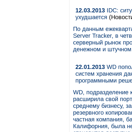
12.03.2013
IDC: сит
ухудшается
(Новост
По данным ежекварта
Server Tracker, в че
серверный рынок пр
денежном и штучном
22.01.2013
WD попол
систем хранения да
программными реш
WD, подразделение к
расширила свой пор
среднему бизнесу, за
резервного копирован
частная компания, б
Калифорния, была н