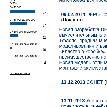
использоваться преж
рублей
До 50 000
97
06.02.2014
DEPO Com
(Новости)
От 50 000 до 100 000
67
Новая разработка D
От 100 000 до 200 000
вычислительным клас
32
Тфлопс, предназнач
От 200 000 до 300 000
моделирования и вып
10
«Кластер в коробке»
преимущественно на 
От 300 000 до 500 000
Новая модель отлича
3
монтажа и эксплуата
Все типы сайтов
13.12.2013
СОНЕТ
(
13.11.2013
Универса
появилось в линейк