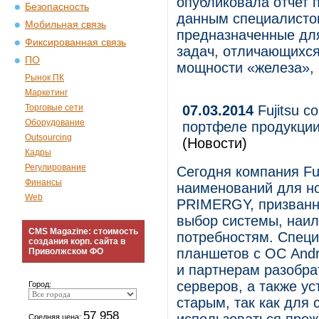
опубликовала отчет 
Безопасность
данным специалистов
Мобильная связь
предназначенные для
Фиксированная связь
задач, отличающихся
ПО
мощности «железа», 
Рынок ПК
Маркетинг
Торговые сети
07.03.2014
Fujitsu с
Оборудование
портфеле продукци
Outsourcing
(Новости)
Кадры
Регулирование
Сегодня компания Fu
Финансы
наименований для но
Web
PRIMERGY, призванну
выбор системы, наи
CMS Magazine: стоимость
потребностям. Спец
создания корп. сайта в
планшетов с ОС Andr
Приволжском ФО
и партнерам разобра
серверов, а также у
Город:
старым, так как для
57 958
Средняя цена: