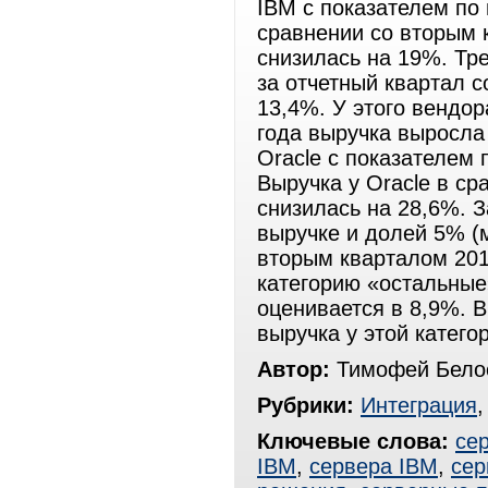
IBM с показателем по 
сравнении со вторым 
снизилась на 19%. Тре
за отчетный квартал с
13,4%. У этого вендо
года выручка выросла
Oracle с показателем 
Выручка у Oracle в ср
снизилась на 28,6%. З
выручке и долей 5% (
вторым кварталом 201
категорию «остальные
оценивается в 8,9%. 
выручка у этой катего
Автор:
Тимофей Белос
Рубрики:
Интеграция
Ключевые слова:
се
IBM
,
сервера IBM
,
сер