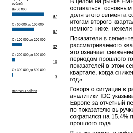
В целом на рынке EME
рублей
оставаться основным 
До 50 000
доля этого сегмента 
97
итогам второго кварта
От 50 000 до 100 000
немного ниже, нежели
67
Показатели в сегмент
От 100 000 до 200 000
рассматриваемого ква
32
это означает снижени
От 200 000 до 300 000
периодом прошлого го
10
показателей в этом с
От 300 000 до 500 000
квартале, когда сниже
3
год».
Говоря о ситуации в 
Все типы сайтов
аналитики IDC указыва
Европе за отчетный 
по показателю выручк
сократился на 15,4% 
прошлого года.