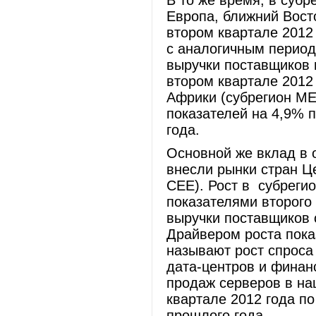
В то же время, в суб
Европа, ближний Вост
втором квартале 2012
с аналогичным период
выручки поставщиков 
втором квартале 2012 
Африки (субрегион ME
показателей на 4,9% 
года.
Основной же вклад в 
внесли рынки стран Ц
CEE). Рост в субреги
показателями второго 
выручки поставщиков 
Драйвером роста пока
называют рост спроса
дата-центров и финан
продаж серверов в на
квартале 2012 года п
прошлого года.