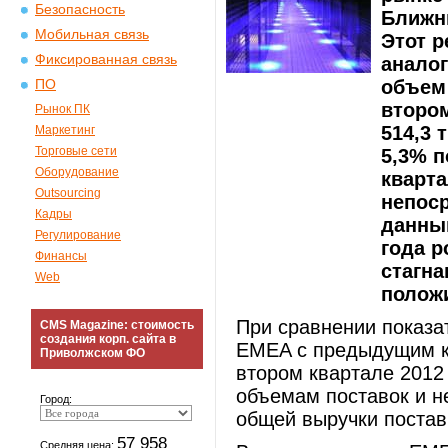
Безопасность
Ближни
Мобильная связь
Этот р
Фиксированная связь
анало
объем 
ПО
втором
Рынок ПК
514,3 
Маркетинг
Торговые сети
5,3% п
Оборудование
кварта
Outsourcing
непоср
Кадры
данным
Регулирование
года р
Финансы
стагн
Web
полож
При сравнении показа
CMS Magazine: стоимость
создания корп. сайта в
EMEA с предыдущим кв
Приволжском ФО
втором квартале 2012
объемам поставок и н
Город:
общей выручки постав
57 958
Средняя цена: