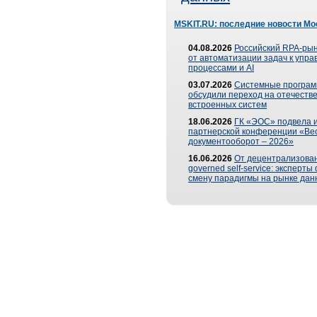
MSKIT.RU: последние новости Мо
04.08.2026
Российский RPA-рын
от автоматизации задач к упр
процессами и AI
03.07.2026
Системные програ
обсудили переход на отечеств
встроенных систем
18.06.2026
ГК «ЭОС» подвела и
партнерской конференции «Ве
документооборот – 2026»
16.06.2026
От децентрализован
governed self-service: эксперт
смену парадигмы на рынке дан