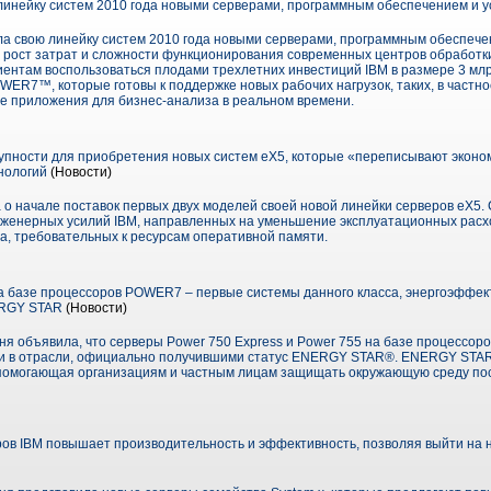
инейку систем 2010 года новыми серверами, программным обеспечением и у
а свою линейку систем 2010 года новыми серверами, программным обеспечен
 рост затрат и сложности функционирования современных центров обработк
ентам воспользоваться плодами трехлетних инвестиций IBM в размере 3 млр
ER7™, которые готовы к поддержке новых рабочих нагрузок, таких, в частно
 приложения для бизнес-анализа в реальном времени.
упности для приобретения новых систем eX5, которые «переписывают эконо
нологий
(Новости)
 о начале поставок первых двух моделей своей новой линейки серверов eX5.
инженерных усилий IBM, направленных на уменьшение эксплуатационных расх
са, требовательных к ресурсам оперативной памяти.
 базе процессоров POWER7 – первые системы данного класса, энергоэффек
ERGY STAR
(Новости)
дня объявила, что серверы Power 750 Express и Power 755 на базе процесс
 в отрасли, официально получившими статус ENERGY STAR®. ENERGY STAR
помогающая организациям и частным лицам защищать окружающую среду п
ов IBM повышает производительность и эффективность, позволяя выйти на 