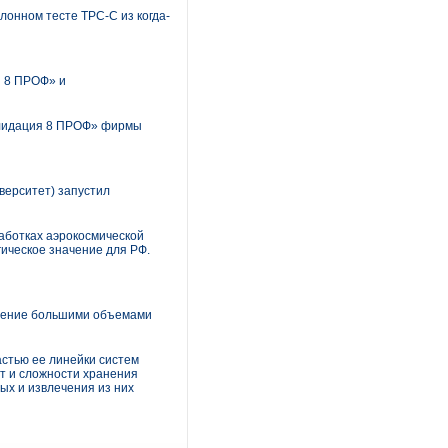
лонном тесте TPC-C из когда-
я 8 ПРОФ» и
олидация 8 ПРОФ» фирмы
верситет) запустил
аботках аэрокосмической
гическое значение для РФ.
вление большими объемами
астью ее линейки систем
т и сложности хранения
ых и извлечения из них