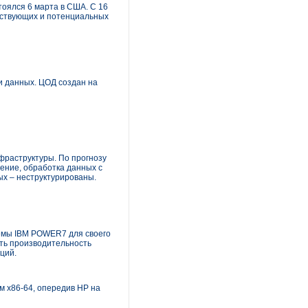
оялся 6 марта в США. С 16
ействующих и потенциальных
и данных. ЦОД создан на
раструктуры. По прогнозу
нение, обработка данных с
ых – неструктурированы.
емы IBM POWER7 для своего
ть производительность
ций.
м x86-64, опередив HP на