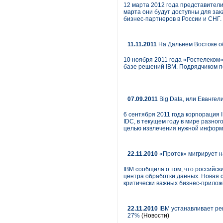
12 марта 2012 года представител
марта они будут доступны для зак
бизнес-партнеров в России и СНГ.
11.11.2011
На Дальнем Востоке 
10 ноября 2011 года «Ростелеком
базе решений IBM. Подрядчиком п
07.09.2011
Big Data, или Евангел
6 сентября 2011 года корпораци
IDC, в текущем году в мире разно
целью извлечения нужной информа
22.11.2010
«Протек» мигрирует н
IBM сообщила о том, что россий
центра обработки данных. Новая
критически важных бизнес-приложе
22.11.2010
IBM устанавливает ре
27%
(Новости)