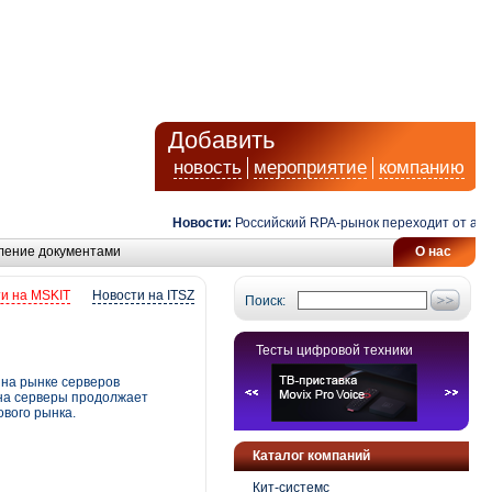
Добавить
новость
мероприятие
компанию
Новости:
Российский RPA-рынок переходит от автомат
ление документами
О нас
и на MSKIT
Новости на ITSZ
Поиск:
Тесты цифровой техники
 на рынке серверов
с на серверы продолжает
ового рынка.
Каталог компаний
Кит-системс