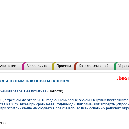
Аналитика
Мероприятия
Проекты
Каталог компаний
Управ
Новост
иалы с этим ключевым словом
ьем квартале. Без позитива
(Новости)
C, в третьем квартале 2013 года общемировые объемы выручки поставщиков
ьтат на 3,7% ниже при сравнении «год-на-год». Как отмечают эксперты, спро
 при этом снижение наблюдается практически во всех основных регионах мир
сти)