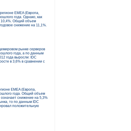
 регионе EMEA (Европа,
ошлого года. Однако, как
на 10,4%. Общий объем
 годовое снижение на 11,1%.
бщемировом рынке серверов
рошлого года, а по данным
012 года выросли: IDC
росте в 3,6% в сравнении с
егионе EMEA (Европа,
рошлого года. Общий объем
о означает снижение на 5,3%
ынка, то по данным IDC
трировал положительную