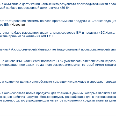
ня объявила о достижении наивысшего результата производительности в эта
мой на базе процессорной архитектуры x86-64.
ого тестирования системы на базе программного продукта «1С:Консолидаци
ов IBM
(Новости)
истемы на базе высокопроизводительных серверов IBM и продукта «1С:Конс
частие принимала компания AXELOT.
енный Аэрокосмический Университет (национальный исследовательский уни
на основе IBM BladeCenter позволит СГАУ участвовать в перспективных разр
я инновационное развитие данного сектора экономики, который имеет страте
для хранения данных способствуют сокращению расходов и упрощают упра
дня анонсировала новые продукты для хранения данных, которые являются ч
нных для рабочих нагрузок. Новые продукты разработаны для снижения затра
же время, с целью упрощения для клиентов применения средств анализа данн