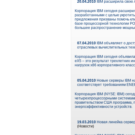
20.04.2010
IBM расширила свою л
Корпорация IBM сегодня расширил
разработанными с целью укротить
предложения призваны помочь кли
базе процессорной технологии POW
большее распространение мощные
07.04.2010
IBM объявляет о дост
отраслевых вычислительных тех
Корпорация IBM сегодня объявила
eX5 – это результат трехлетних 
нагрузок x86 корпоративного клас
05.04.2010
Новые серверы IBM на
соответствует требованиям EN
Корпорация IBM (NYSE: IBM) сего
четырехпроцессорными системами
правительством США программа, 
энергоэффективности устройств.
19.03.2010
Новая линейка сервер
(Новости)