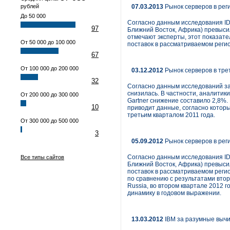
рублей
07.03.2013
Рынок серверов в рег
До 50 000
Согласно данным исследования IDC
97
Ближний Восток, Африка) превысил
отмечают эксперты, этот показате
От 50 000 до 100 000
поставок в рассматриваемом регио
67
От 100 000 до 200 000
03.12.2012
Рынок серверов в трет
32
Согласно данным исследований за
снизилась. В частности, аналитик
От 200 000 до 300 000
Gartner снижение составило 2,8%.
10
приводит данные, согласно которым
третьим кварталом 2011 года.
От 300 000 до 500 000
3
05.09.2012
Рынок серверов в рег
Согласно данным исследования IDC
Все типы сайтов
Ближний Восток, Африка) превыси
поставок в рассматриваемом регио
по сравнению с результатами втор
Russia, во втором квартале 2012 
динамику в годовом выражении.
13.03.2012
IBM за разумные выч