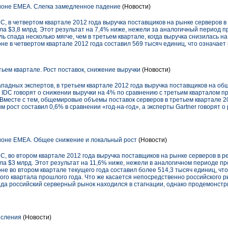
ионе EMEA. Слегка замедленное падение
(Новости)
, в четвертом квартале 2012 года выручка поставщиков на рынке серверов в
а $3,8 млрд. Этот результат на 7,4% ниже, нежели за аналогичный период пр
ль спада несколько мягче, чем в третьем квартале, когда выручка снизилась 
не в четвертом квартале 2012 года составил 569 тысяч единиц, что означает
ьем квартале. Рост поставок, снижение выручки
(Новости)
падных экспертов, в третьем квартале 2012 года выручка поставщиков на о
и IDC говорят о снижении выручки на 4% по сравнению с третьим кварталом п
 Вместе с тем, общемировые объемы поставок серверов в третьем квартале 2
 рост составил 0,6% в сравнении «год-на-год», а эксперты Gartner говорят о 
ионе EMEA. Общее снижение и локальный рост
(Новости)
, во втором квартале 2012 года выручка поставщиков на рынке серверов в р
ла $3 млрд. Этот результат на 11,6% ниже, нежели в аналогичном периоде п
не во втором квартале текущего года составил более 514,3 тысяч единиц, чт
ого квартала прошлого года. Что же касается непосредственно российского р
года российский серверный рынок находился в стагнации, однако продемонс
исления
(Новости)