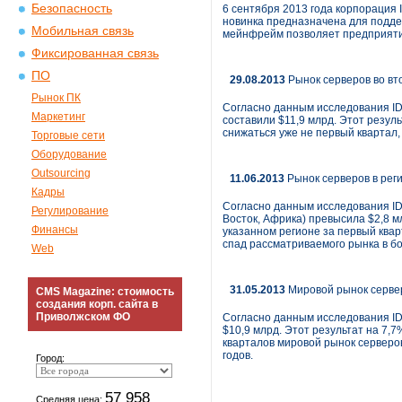
Безопасность
6 сентября 2013 года корпорация
новинка предназначена для подде
Мобильная связь
мейнфрейм позволяет предприяти
Фиксированная связь
ПО
29.08.2013
Рынок серверов во вт
Рынок ПК
Согласно данным исследования ID
Маркетинг
составили $11,9 млрд. Этот резул
снижаться уже не первый квартал,
Торговые сети
Оборудование
Outsourcing
11.06.2013
Рынок серверов в рег
Кадры
Согласно данным исследования IDC
Регулирование
Восток, Африка) превысила $2,8 м
Финансы
указанном регионе за первый квар
спад рассматриваемого рынка в б
Web
31.05.2013
Мировой рынок серве
CMS Magazine: стоимость
создания корп. сайта в
Приволжском ФО
Согласно данным исследования ID
$10,9 млрд. Этот результат на 7,
кварталов мировой рынок серверо
годов.
Город:
57 958
Средняя цена: