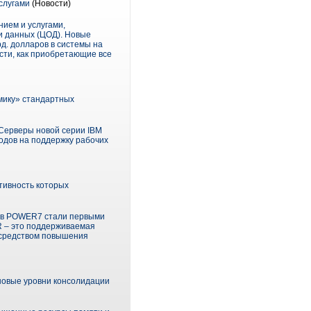
слугами
(Новости)
ием и услугами,
и данных (ЦОД). Новые
д. долларов в системы на
сти, как приобретающие все
мику» стандартных
 Серверы новой серии IBM
одов на поддержку рабочих
тивность которых
оров POWER7 стали первыми
 – это поддерживаемая
осредством повышения
новые уровни консолидации