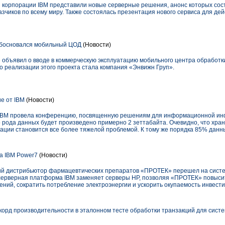
и корпорации IBM представили новые серверные решения, анонс которых сост
азчиков по всему миру. Также состоялась презентация нового сервиса для д
обосновался мобильный ЦОД
(Новости)
» объявил о вводе в коммерческую эксплуатацию мобильного центра обработк
о реализации этого проекта стала компания «Энвижн Груп».
ие от IBM
(Новости)
я IBM провела конференцию, посвященную решениям для информационной инф
го рода данных будет произведено примерно 2 зеттабайта. Очевидно, что хра
ции становится все более тяжелой проблемой. К тому же порядка 85% данн
а IBM Power7
(Новости)
ский дистрибьютор фармацевтических препаратов «ПРОТЕК» перешел на сист
 серверная платформа IBM заменяет серверы HP, позволяя «ПРОТЕК» повыси
ний, сократить потребление электроэнергии и ускорить окупаемость инвести
корд производительности в эталонном тесте обработки транзакций для систе