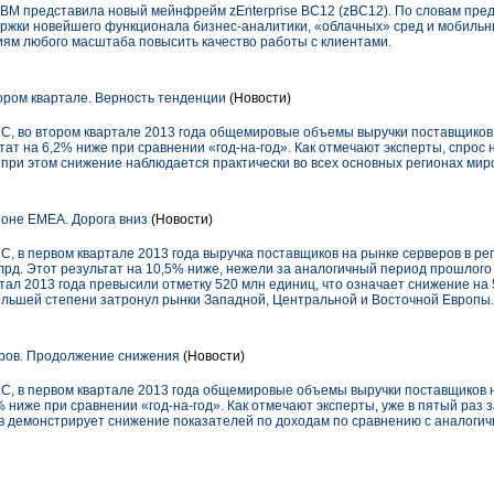
 IBM представила новый мейнфрейм zEnterprise BC12 (zBC12). По словам пре
ржки новейшего функционала бизнес-аналитики, «облачных» сред и мобильн
ям любого масштаба повысить качество работы с клиентами.
ором квартале. Верность тенденции
(Новости)
C, во втором квартале 2013 года общемировые объемы выручки поставщиков
ьтат на 6,2% ниже при сравнении «год-на-год». Как отмечают эксперты, спрос
 при этом снижение наблюдается практически во всех основных регионах мир
ионе EMEA. Дорога вниз
(Новости)
, в первом квартале 2013 года выручка поставщиков на рынке серверов в р
лрд. Этот результат на 10,5% ниже, нежели за аналогичный период прошлого
тал 2013 года превысили отметку 520 млн единиц, что означает снижение на 
ольшей степени затронул рынки Западной, Центральной и Восточной Европы.
ров. Продолжение снижения
(Новости)
C, в первом квартале 2013 года общемировые объемы выручки поставщиков 
7% ниже при сравнении «год-на-год». Как отмечают эксперты, уже в пятый раз
в демонстрирует снижение показателей по доходам по сравнению с аналог