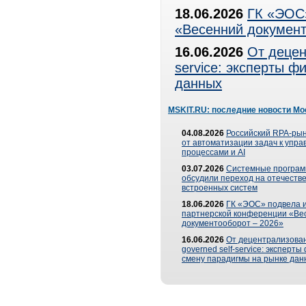
18.06.2026
ГК «ЭОС»
«Весенний документ
16.06.2026
От децен
service: эксперты 
данных
MSKIT.RU: последние новости Мо
04.08.2026
Российский RPA-рын
от автоматизации задач к упр
процессами и AI
03.07.2026
Системные програ
обсудили переход на отечеств
встроенных систем
18.06.2026
ГК «ЭОС» подвела и
партнерской конференции «Ве
документооборот – 2026»
16.06.2026
От децентрализован
governed self-service: эксперт
смену парадигмы на рынке дан