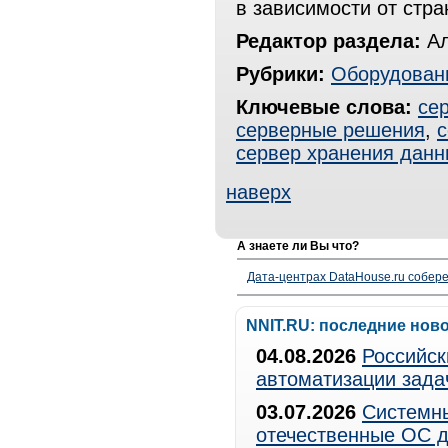
в зависимости от стра
Редактор раздела:
Ал
Рубрики:
Оборудован
Ключевые слова:
се
серверные решения
,
сервер хранения данн
наверх
А знаете ли Вы что?
Дата-центрах DataHouse.ru собер
NNIT.RU: последние нов
04.08.2026
Российск
автоматизации зада
03.07.2026
Системны
отечественные ОС д