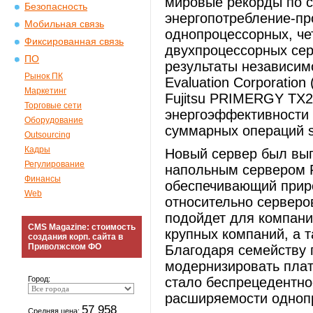
мировые рекорды по 
Безопасность
энергопотребление-пр
Мобильная связь
однопроцессорных, че
Фиксированная связь
двухпроцессорных сер
ПО
результаты независим
Рынок ПК
Evaluation Corporatio
Маркетинг
Fujitsu PRIMERGY TX
Торговые сети
энергоэффективности 
Оборудование
суммарных операций s
Outsourcing
Кадры
Новый сервер был вы
Регулирование
напольным сервером
Финансы
обеспечивающий прир
Web
относительно серверо
подойдет для компани
CMS Magazine: стоимость
крупных компаний, а 
создания корп. сайта в
Приволжском ФО
Благодаря семейству п
модернизировать пла
Город:
стало беспрецедентно
расширяемости одноп
57 958
Средняя цена: