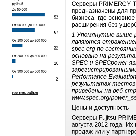
Серверы PRIMERGY T
рублей
предназначены для пр
До 50 000
бизнеса, где основно
97
расширения без ущерб
От 50 000 до 100 000
67
1 Упомянутые выше 
являются отражением
От 100 000 до 200 000
spec.org по состояни
32
основано на результ
От 200 000 до 300 000
SPEC и SPECpower яв
10
зарегистрированными
От 300 000 до 500 000
Performance Evaluatio
3
результатах тестов 
приведены на веб-ст
Все типы сайтов
www.spec.org/power_ssj
Цены и доступность
Серверы Fujitsu PRIM
августа 2012 года. И
продаж или у партнер