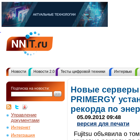
Новости
Новости 2.0
Тесты цифровой техники
Интервью
Новые серверы 
Подписка на новости:
PRIMERGY уста
рекорда по эне
Управление
05.09.2012 09:48
документами
версия для печати
Интернет
Fujitsu объявила о то
Интеграция