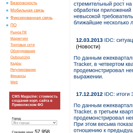
Безопасность
стремительный рост на
обработки приложений 
Мобильная связь
невысокой требователь
Фиксированная связь
ближайшие несколько л
ПО
Рынок ПК
Маркетинг
12.03.2013
IDC: ситуац
Торговые сети
(Новости)
Оборудование
По данным ежекварталь
Outsourcing
Tracker, в четвертом к
Кадры
продемонстрировал не
Регулирование
выражении.
Финансы
Web
17.12.2012
IDC: итоги 
CMS Magazine: стоимость
создания корп. сайта в
По данным ежекварталь
Приволжском ФО
Tracker, в третьем ква
продемонстрировал не
Город:
При этом весьма показа
отношению к предыдуще
57 958
Средняя цена: