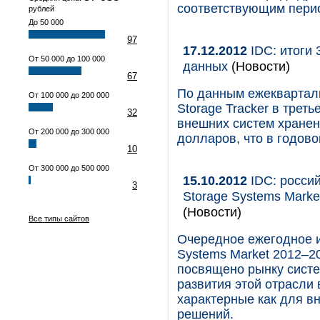
соответствующим пери
рублей
До 50 000
97
17.12.2012
IDC: итоги 
От 50 000 до 100 000
данных
(Новости)
67
По данным ежекварталь
От 100 000 до 200 000
Storage Tracker в трет
32
внешних систем хранен
От 200 000 до 300 000
долларов, что в годов
10
От 300 000 до 500 000
15.10.2012
IDC: россий
3
Storage Systems Marke
(Новости)
Все типы сайтов
Очередное ежегодное ис
Systems Market 2012–20
посвящено рынку систе
развития этой отрасли 
характерные как для в
решений.