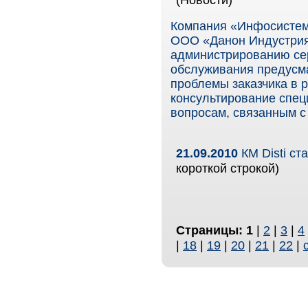
Компания «Инфосистем
ООО «Данон Индустрия
администрированию се
обслуживания предусма
проблемы заказчика в р
консультирование спец
вопросам, связанным с
21.09.2010
КМ Disti ст
короткой строкой)
Страницы:
1
|
2
|
3
|
4
|
18
|
19
|
20
|
21
|
22
|