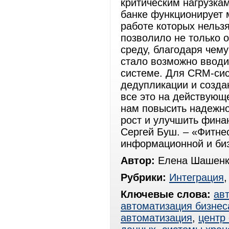
критическим нагрузкам
банке функционирует 
работе которых нельз
позволило не только о
среду, благодаря чем
стало возможно вводи
системе. Для CRM-сис
дедупликации и созда
все это на действующ
нам повысить надежно
рост и улучшить фина
Сергей Буш. – «Фитнес
информационной и би
Автор:
Елена Шашенк
Рубрики:
Интеграция
Ключевые слова:
ав
автоматизация бизнес
автоматизация
,
центр