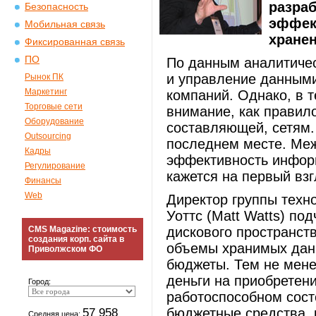
разра
Безопасность
эффек
Мобильная связь
хранен
Фиксированная связь
ПО
По данным аналитичес
и управление данным
Рынок ПК
Маркетинг
компаний. Однако, в 
Торговые сети
внимание, как правил
Оборудование
составляющей, сетям.
Outsourcing
последнем месте. Ме
Кадры
эффективность информ
Регулирование
кажется на первый взг
Финансы
Web
Директор группы техн
Уоттс (Matt Watts) по
CMS Magazine: стоимость
дискового пространст
создания корп. сайта в
объемы хранимых данн
Приволжском ФО
бюджеты. Тем не мене
деньги на приобретени
Город:
работоспособном сост
57 958
бюджетные средства, 
Средняя цена: