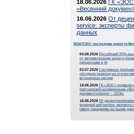
18.06.2026
ГК «ЭОС»
«Весенний документ
16.06.2026
От децен
service: эксперты 
данных
MSKIT.RU: последние новости Мо
04.08.2026
Российский RPA-рын
от автоматизации задач к упр
процессами и AI
03.07.2026
Системные програ
обсудили переход на отечеств
встроенных систем
18.06.2026
ГК «ЭОС» подвела и
партнерской конференции «Ве
документооборот – 2026»
16.06.2026
От децентрализован
governed self-service: эксперт
смену парадигмы на рынке дан