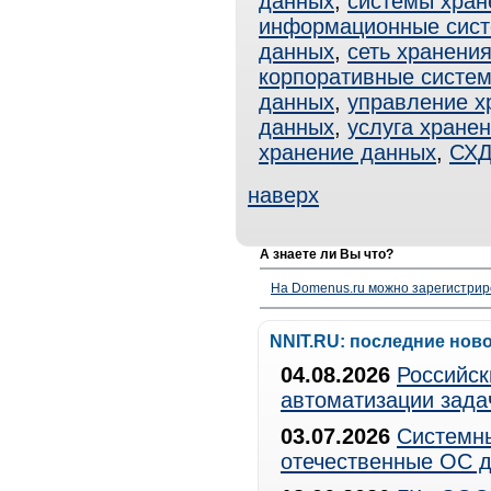
данных
,
системы хран
информационные сис
данных
,
сеть хранени
корпоративные систе
данных
,
управление х
данных
,
услуга хране
хранение данных
,
СХ
наверх
А знаете ли Вы что?
На Domenus.ru можно зарегистрир
NNIT.RU: последние нов
04.08.2026
Российск
автоматизации зада
03.07.2026
Системны
отечественные ОС д