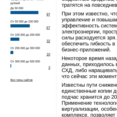
рублей
тратятся на повседне
До 50 000
При этом известно, ч
97
управление и повышае
От 50 000 до 100 000
эффективность систем
67
электроэнергии, прост
От 100 000 до 200 000
силы расходуется зря
32
обеспечить гибкость 
От 200 000 до 300 000
бизнес-приложений.
10
Некоторое время наза
От 300 000 до 500 000
данных, приходилось 
3
СХД, либо наращивать
что сейчас эти моме
Все типы сайтов
Известны пути снижен
единственные копии д
подчас хранится до 20
Применение технологи
виртуализации, особен
комплексе, позволяет