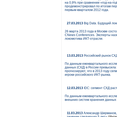
на 0,9% при сравнении «год-на-год
продемонстрировал по итогам перв
первым кварталом 2012 года.
27.03.2013
Big Data. Будущий ло
26 марта 2013 года в Москве сост
CNews Conferences. Эксперты назв
локомотива ИКТ-отрасли.
13.03.2013
Российский рынок СХД
По данным ежеквартального иссле
данных (СХД) в России превысила 
прогнозируют, что в 2013 году се
игроки российского ИКТ-рынка.
12.03.2013
IDC: cегмент СХД рас
По данным ежеквартального исслед
внешних систем хранения данных (
11.03.2013
Александр Ширманов, 
течение следующих 5 лет»
(Инте