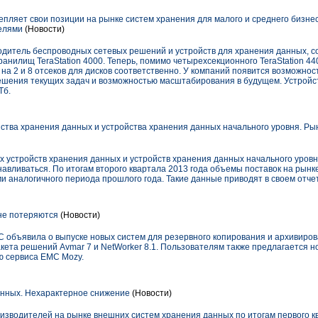
репляет свои позиции на рынке систем хранения для малого и среднего бизне
елями
(Новости)
водитель беспроводных сетевых решений и устройств для хранения данных, 
анилищ TeraStation 4000. Теперь, помимо четырехсекционного TeraStation 44
00 на 2 и 8 отсеков для дисков соответственно. У компаний появится возможнос
ешения текущих задач и возможностью масштабирования в будущем. Устройс
Тб.
тва хранения данных и устройства хранения данных начального уровня. Ры
стройств хранения данных и устройств хранения данных начального уровня (
навливаться. По итогам второго квартала 2013 года объемы поставок на рын
и аналогичного периода прошлого года. Такие данные приводят в своем отче
не потеряются
(Новости)
C объявила о выпуске новых систем для резервного копирования и архивиров
ета решений Avmar 7 и NetWorker 8.1. Пользователям также предлагается н
ю сервиса EMC Mozy.
нных. Нехарактерное снижение
(Новости)
изводителей на рынке внешних систем хранения данных по итогам первого к