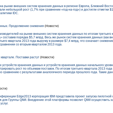
а рынке внешних систем хранения данных в регионе Европа, Ближний Восто
зали небольшой рост (1,7% при сравнении «год-на-год») и достигли отметки $
алитики IDC.
нных. Продолжение снижения
(Новости)
изводителей на рынке внешних систем хранения данных по итогам третьего к
» составив порядка $5,7 млрд. Весь же рынок систем хранения данных (как вн
ьего квартала 2013 года выручку в размере $7,4 млрд, что означает снижени
 сравнении со вторым кварталом 2013 года.
 квартале. Поставки растут
(Новости)
стройств хранения данных и устройств хранения данных начального уровня (
трировать рост по объемам поставок. По итогам третьего квартала 2013 год
о сравнению с результатами аналогичного периода прошлого года. Такие дан
ости)
конференции Edge2013 корпорация IBM представила проект запуска пилотно
я для Группы QIWI. Внедрение этой платформы позволит QIWI осуществить 
услуг.