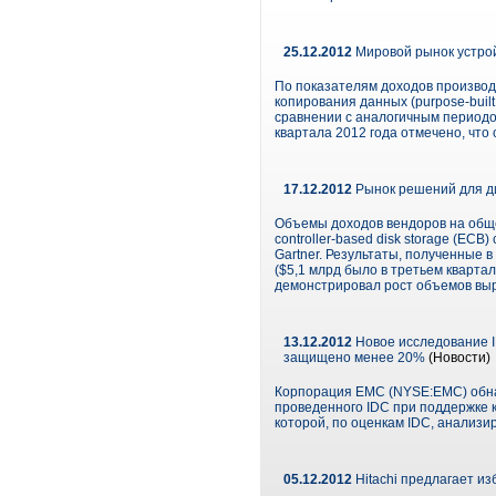
25.12.2012
Мировой рынок устрой
По показателям доходов производ
копирования данных (purpose-built
сравнении с аналогичным периодом
квартала 2012 года отмечено, чт
17.12.2012
Рынок решений для ди
Объемы доходов вендоров на обще
controller-based disk storage (EC
Gartner. Результаты, полученные 
($5,1 млрд было в третьем квартал
демонстрировал рост объемов выру
13.12.2012
Новое исследование I
защищено менее 20%
(Новости)
Корпорация EMC (NYSE:EMC) обнарод
проведенного IDC при поддержке 
которой, по оценкам IDC, анализи
05.12.2012
Hitachi предлагает из