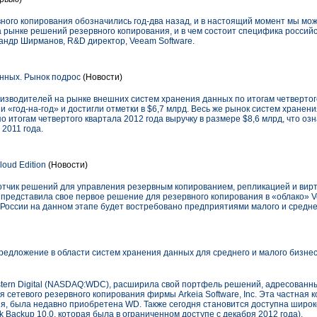
ного копирования обозначились год-два назад, и в настоящий момент мы мож
а рынке решений резервного копирования, и в чем состоит специфика россий
андр Ширманов, R&D директор, Veeam Software.
нных. Рынок подрос
(Новости)
изводителей на рынке внешних систем хранения данных по итогам четвертог
 «год-на-год» и достигли отметки в $6,7 млрд. Весь же рынок систем хранени
 итогам четвертого квартала 2012 года выручку в размере $8,6 млрд, что озн
2011 года.
oud Edition
(Новости)
отчик решений для управления резервным копированием, репликацией и вир
, представила свое первое решение для резервного копирования в «облако» Ve
 России на данном этапе будет востребовано предприятиями малого и средне
едложение в области систем хранения данных для среднего и малого бизн
ern Digital (NASDAQ:WDC), расширила свой портфель решений, адресованн
ля сетевого резервного копирования фирмы Arkeia Software, Inc. Эта частная
я, была недавно приобретена WD. Также сегодня становится доступна широк
k Backup 10.0, которая была в ограниченном доступе с декабря 2012 года).