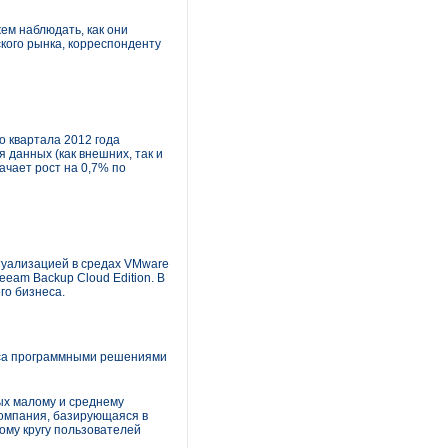
ем наблюдать, как они
ского рынка, корреспонденту
о квартала 2012 года
я данных (как внешних, так и
ачает рост на 0,7% по
туализацией в средах VMware
eam Backup Cloud Edition. В
го бизнеса.
еса программными решениями
ых малому и среднему
 компания, базирующаяся в
ому кругу пользователей