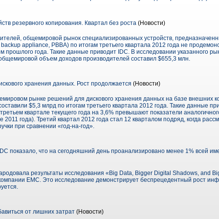
ств резервного копирования. Квартал без роста
(Новости)
ителей, общемировой рынок специализированных устройств, предназначенн
 backup appliance, PBBA) по итогам третьего квартала 2012 года не продемон
 прошлого года. Такие данные приводит IDC. В исследовании указанного рын
о общемировой объем доходов производителей составил $655,3 млн.
скового хранения данных. Рост продолжается
(Новости)
мировом рынке решений для дискового хранения данных на базе внешних ко
B) составили $5,3 млрд по итогам третьего квартала 2012 года. Такие данные п
в третьем квартале текущего года на 3,6% превышают показатели аналогично
е 2011 года). Третий квартал 2012 года стал 12 кварталом подряд, когда рас
чки при сравнении «год-на-год».
DC показало, что на сегодняшний день проанализировано менее 1% всей и
овала результаты исследования «Big Data, Bigger Digital Shadows, and Bigge
компании EMC. Это исследование демонстрирует беспрецедентный рост инфо
руется.
бавиться от лишних затрат
(Новости)