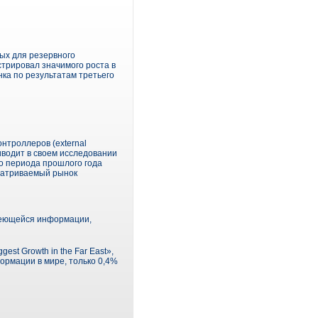
ых для резервного
стрировал значимого роста в
ка по результатам третьего
нтроллеров (external
риводит в своем исследовании
го периода прошлого года
сматриваемый рынок
меющейся информации,
st Growth in the Far East»,
рмации в мире, только 0,4%