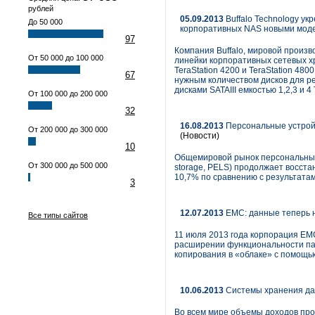
рублей
05.09.2013
Buffalo Technology ук
До 50 000
корпоративных NAS новыми мод
97
Компания Buffalo, мировой произ
От 50 000 до 100 000
линейки корпоративных сетевых хр
TeraStation 4200 и TeraStation 48
67
нужным количеством дисков для р
дисками SATAIII емкостью 1,2,3 и 4 
От 100 000 до 200 000
32
16.08.2013
Персональные устройс
От 200 000 до 300 000
(Новости)
10
Общемировой рынок персональных у
От 300 000 до 500 000
storage, PELS) продолжает восста
10,7% по сравнению с результатам
3
12.07.2013
EMC: данные теперь 
Все типы сайтов
11 июля 2013 года корпорация EM
расширении функциональности пак
копирования в «облаке» с помощь
10.06.2013
Системы хранения да
Во всем мире объемы доходов про