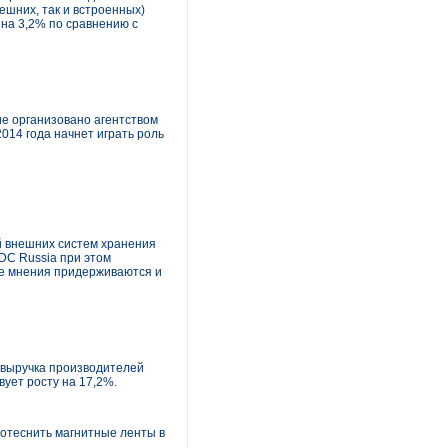
ешних, так и встроенных)
 на 3,2% по сравнению с
ие организовано агентством
014 года начнет играть роль
й внешних систем хранения
IDC Russia при этом
 же мнения придерживаются и
а выручка производителей
вует росту на 17,2%.
потеснить магнитные ленты в