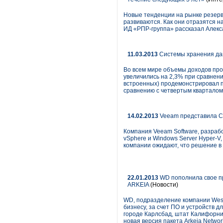
Новые тенденции на рынке резерв
развиваются. Как они отразятся н
ИД «РПР-группа» рассказал Алекс
11.03.2013
Системы хранения да
Во всем мире объемы доходов про
увеличились на 2,3% при сравнении
встроенных) продемонстрировал по
сравнению с четвертым кварталом 
14.02.2013
Veeam представила Cl
Компания Veeam Software, разраб
vSphere и Windows Server Hyper-V
компании ожидают, что решение в
22.01.2013
WD пополнила свое пр
ARKEIA
(Новости)
WD, подразделение компании West
бизнесу, за счет ПО и устройств д
городе Карлсбад, штат Калифорни
новая версия пакета Arkeia Networ