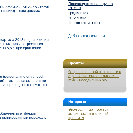
Производственная группа
к и Африка (EMEA) по итогам
REMER
1,68 млрд. Такие данные
Градиентех
ИТ Альянс
1С-ИЖТИСИ, ООО
Добавь свою компанию
вартала 2013 года снизились
ешних, так и встроенных)
е на 5,6% при сравнении
Проекты
От разрозненной отчетности к
единой системе аналитики —
personal and entry-level
кейс «Холодильник.ру»
а объемы поставок на рынке
ные приводят в своем отчете
Интервью
Эволюция партнерства:
й облачной платформы
экосистема, как единый
запланированный переход к
организм