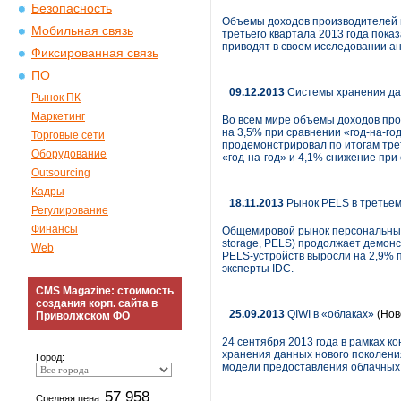
Безопасность
Объемы доходов производителей н
Мобильная связь
третьего квартала 2013 года пока
приводят в своем исследовании ан
Фиксированная связь
ПО
09.12.2013
Системы хранения да
Рынок ПК
Маркетинг
Во всем мире объемы доходов про
на 3,5% при сравнении «год-на-год
Торговые сети
продемонстрировал по итогам трет
Оборудование
«год-на-год» и 4,1% снижение при
Outsourcing
Кадры
18.11.2013
Рынок PELS в третьем
Регулирование
Финансы
Общемировой рынок персональных у
storage, PELS) продолжает демонс
Web
PELS-устройств выросли на 2,9% п
эксперты IDC.
CMS Magazine: стоимость
создания корп. сайта в
25.09.2013
QIWI в «облаках»
(Нов
Приволжском ФО
24 сентября 2013 года в рамках 
хранения данных нового поколени
Город:
модели предоставления облачных 
57 958
Средняя цена: