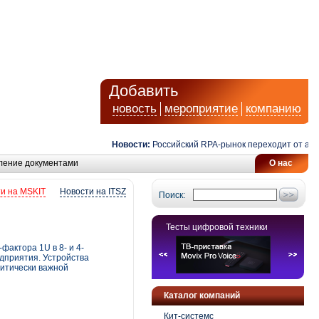
Добавить
новость
мероприятие
компанию
Новости:
Российский RPA-рынок переходит от автомат
ление документами
О нас
и на MSKIT
Новости на ITSZ
Поиск:
Тесты цифровой техники
фактора 1U в 8- и 4-
дприятия. Устройства
итически важной
Каталог компаний
Кит-системс