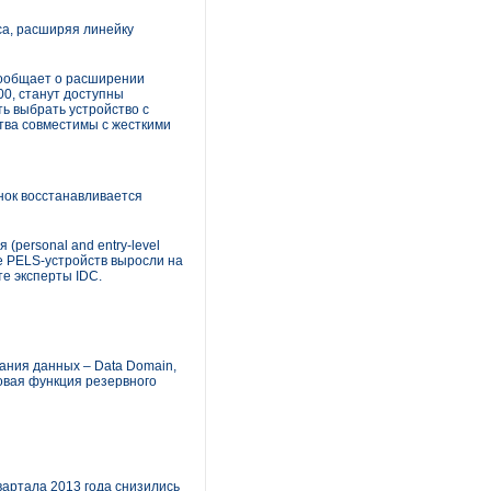
са, расширяя линейку
сообщает о расширении
00, станут доступны
ть выбрать устройство с
тва совместимы с жесткими
нок восстанавливается
personal and entry-level
ке PELS-устройств выросли на
те эксперты IDC.
ания данных – Data Domain,
овая функция резервного
вартала 2013 года снизились