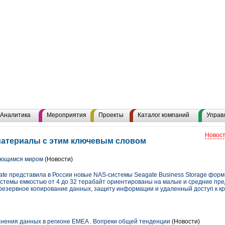
Аналитика
Мероприятия
Проекты
Каталог компаний
Управ
Новост
материалы с этим ключевым словом
няющимся миром
(Новости)
ate представила в России новые NAS-системы Seagate Business Storage форм-
стемы емкостью от 4 до 32 терабайт ориентированы на малые и средние пре
езервное копирование данных, защиту информации и удаленный доступ к кр
нения данных в регионе EMEA . Вопреки общей тенденции
(Новости)