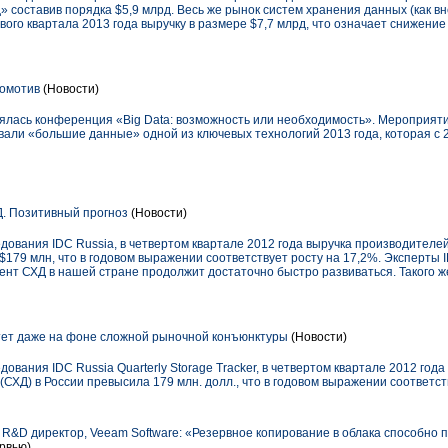
» составив порядка $5,9 млрд. Весь же рынок систем хранения данных (как вн
ого квартала 2013 года выручку в размере $7,7 млрд, что означает снижение
комотив
(Новости)
оялась конференция «Big Data: возможность или необходимость». Мероприят
али «большие данные» одной из ключевых технологий 2013 года, которая с 2
. Позитивный прогноз
(Новости)
дования IDC Russia, в четвертом квартале 2012 года выручка производителе
$179 млн, что в годовом выражении соответствует росту на 17,2%. Эксперты 
гмент СХД в нашей стране продолжит достаточно быстро развиваться. Такого
тет даже на фоне сложной рыночной конъюнктуры
(Новости)
ования IDC Russia Quarterly Storage Tracker, в четвертом квартале 2012 год
СХД) в России превысила 179 млн. долл., что в годовом выражении соответст
R&D директор, Veeam Software: «Резервное копирование в облака способно 
рвью)