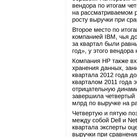
вендора по итогам че
на рассматриваемом р
росту выручки при сра
Второе место по итога
компанией IBM, чья д
за квартал были равны
год», у этого вендора
Компания HP также вх
хранения данных, зани
квартала 2012 года д
кварталом 2011 года 
отрицательную динами
завершила четвертый 
млрд по выручке на р
Четвертую и пятую по
между собой Dell и N
квартала эксперты оце
выручки при сравнении