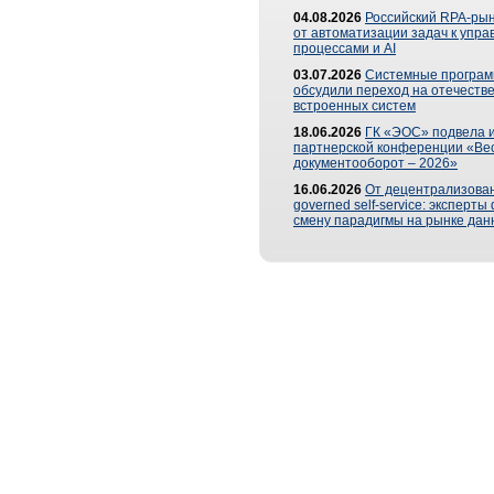
04.08.2026
Российский RPA-рын
от автоматизации задач к упр
процессами и AI
03.07.2026
Системные програ
обсудили переход на отечеств
встроенных систем
18.06.2026
ГК «ЭОС» подвела и
партнерской конференции «Ве
документооборот – 2026»
16.06.2026
От децентрализован
governed self-service: эксперт
смену парадигмы на рынке дан