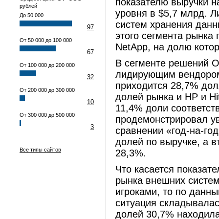
показателю выручки на
рублей
уровня в $5,7 млрд. Л
До 50 000
систем хранения дан
97
этого сегмента рынка
От 50 000 до 100 000
NetApp, на долю кот
67
В сегменте решений O
От 100 000 до 200 000
лидирующим вендором
32
приходится 28,7% дол
От 200 000 до 300 000
долей рынка и HP и Hi
10
11,4% доли соответст
От 300 000 до 500 000
продемонстрировал ув
3
сравнении «год-на-го
долей по выручке, а в
Все типы сайтов
28,3%.
Что касается показат
рынка внешних систе
игроками, то по данны
ситуация складывалас
долей 30,7% находила