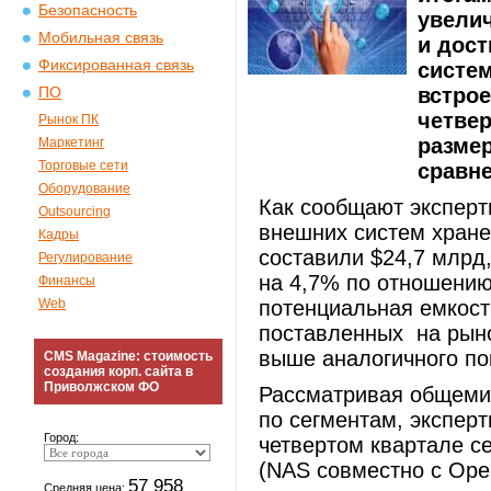
Безопасность
увелич
Мобильная связь
и дост
Фиксированная связь
систем
встро
ПО
четвер
Рынок ПК
размер
Маркетинг
Торговые сети
сравне
Оборудование
Как сообщают экспер
Outsourcing
внешних систем хране
Кадры
составили $24,7 млрд,
Регулирование
на 4,7% по отношению
Финансы
Web
потенциальная емкост
поставленных на рынок
выше аналогичного по
CMS Magazine: стоимость
создания корп. сайта в
Приволжском ФО
Рассматривая общеми
по сегментам, эксперт
Город:
четвертом квартале с
(NAS совместно с Ope
57 958
Средняя цена: