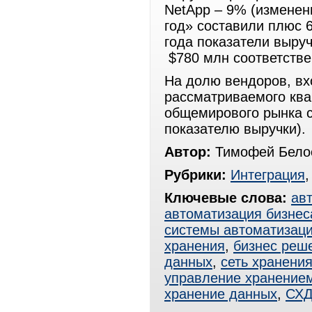
NetApp – 9% (изменени
год» составили плюс 6
года показатели выруч
$780 млн соответстве
На долю вендоров, вх
рассматриваемого ква
общемирового рынка с
показателю выручки).
Автор:
Тимофей Белос
Рубрики:
Интеграция
Ключевые слова:
ав
автоматизация бизнес
системы автоматизац
хранения
,
бизнес реш
данных
,
сеть хранени
управление хранение
хранение данных
,
СХ