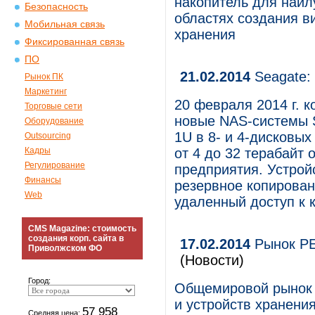
накопитель для наил
Безопасность
областях создания в
Мобильная связь
хранения
Фиксированная связь
ПО
21.02.2014
Seagate:
Рынок ПК
Маркетинг
20 февраля 2014 г. 
Торговые сети
новые NAS-системы S
Оборудование
1U в 8- и 4-дисковы
Outsourcing
Кадры
от 4 до 32 терабайт
Регулирование
предприятия. Устрой
Финансы
резервное копирова
Web
удаленный доступ к 
CMS Magazine: стоимость
создания корп. сайта в
17.02.2014
Рынок PE
Приволжском ФО
(Новости)
Город:
Общемировой рынок 
и устройств хранения
57 958
Средняя цена: