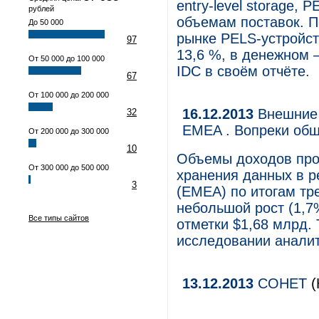
entry-level storage,
рублей
объемам поставок. П
До 50 000
рынке PELS-устройст
97
13,6 %, в денежном 
От 50 000 до 100 000
IDC в своём отчёте.
67
От 100 000 до 200 000
16.12.2013
Внешние 
32
EMEA . Вопреки общ
От 200 000 до 300 000
10
Объемы доходов про
От 300 000 до 500 000
хранения данных в р
3
(EMEA) по итогам тре
небольшой рост (1,7%
Все типы сайтов
отметки $1,68 млрд.
исследовании аналит
13.12.2013
СОНЕТ
(