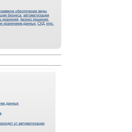
раммное обеспечение виды
ация бизнеса
,
автоматизация
ы хранения
,
бизнес решение
,
ие хранением данных
,
СХД
,
emc
,
ынке данных
а
реходит от автоматизации