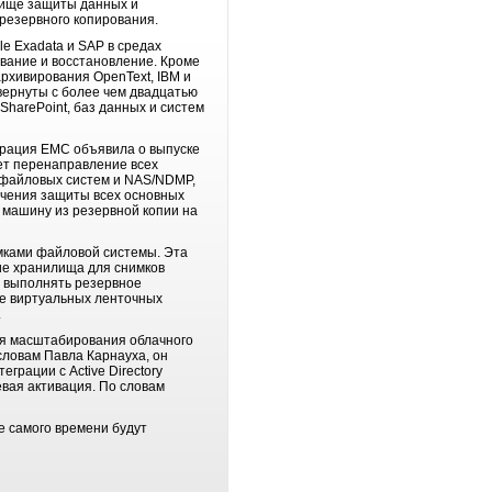
лище защиты данных и
резервного копирования.
e Exadata и SAP в средах
ование и восстановление. Кроме
рхивирования OpenText, IBM и
звернуты с более чем двадцатью
harePoint, баз данных и систем
орация EMC объявила о выпуске
ет перенаправление всех
 файловых систем и NAS/NDMP,
ечения защиты всех основных
ю машину из резервной копии на
мками файловой системы. Эта
ие хранилища для снимков
т выполнять резервное
ве виртуальных ленточных
.
ия масштабирования облачного
словам Павла Карнауха, он
грации с Active Directory
вая активация. По словам
е самого времени будут