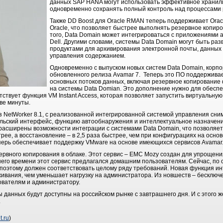
данных SAP HANA могут использовать эффективное храни
одновременно сохранять полный контроль над процессами 
Также DD Boost для Oracle RMAN теперь поддерживает Oracl
Oracle, что позволяет быстрее выполнять резервное копир
того, Data Domain может интегрироваться с приложениями а
Dell. Другими словами, системы Data Domain могут быть ра
продуктами для архивирования электронной почты, данных S
управления содержанием.
Одновременно с выпуском новых систем Data Domain, корп
обновленного релиза Avamar 7. Теперь это ПО поддержива
основных потоков данных, включая резервное копирование
на системы Data Domian. Это дополнение нужно для обесп
тствует функция VM Instant Access, которая позволяет запустить виртуальну
ве минуты.
 NetWorker 8.1, с реализованной интегрированной системой управления сни
ельский интерфейс, функцию автообнаружения и интеллектуальное назначен
расширены возможности интеграции с системами Data Domain, что позволяе
ее, а восстановление – в 2,5 раза быстрее, чем при конфигурациях на осно
теперь обеспечивает поддержку VMware на основе имеющихся сервисов Avamar
зервного копирования в облаке. Этот сервис – EMC Mozy создан для упрощен
него времени этот сервис предлагался домашним пользователям. Сейчас, по 
поэтому должен соответствовать целому ряду требований. Новая функция инте
вания, чем уменьшает нагрузку на администратора. Из новшеств – бесключе
ователям и администратору.
данных будут доступны на российском рынке с завтрашнего дня. И с этого ж
.
t.ru
)