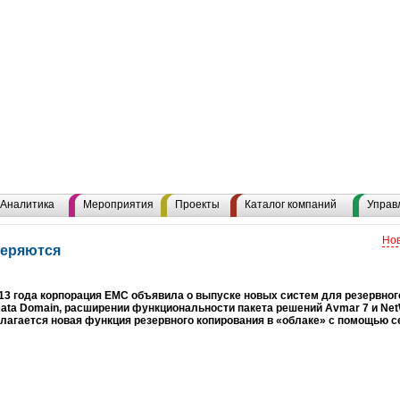
Аналитика
Мероприятия
Проекты
Каталог компаний
Управ
Нов
теряются
13 года корпорация EMC объявила о выпуске новых систем для резервног
ata Domain, расширении функциональности пакета решений Avmar 7 и Net
лагается новая функция резервного копирования в «облаке» с помощью с