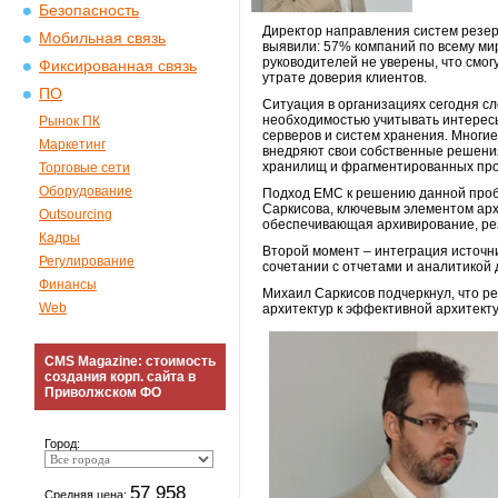
Безопасность
Директор направления систем резер
Мобильная связь
выявили: 57% компаний по всему ми
руководителей не уверены, что смогу
Фиксированная связь
утрате доверия клиентов.
ПО
Ситуация в организациях сегодня с
необходимостью учитывать интерес
Рынок ПК
серверов и систем хранения. Многи
Маркетинг
внедряют свои собственные решени
хранилищ и фрагментированных про
Торговые сети
Оборудование
Подход EMC к решению данной проб
Саркисова, ключевым элементом арх
Outsourcing
обеспечивающая архивирование, ре
Кадры
Второй момент – интеграция источни
Регулирование
сочетании с отчетами и аналитикой 
Финансы
Михаил Саркисов подчеркнул, что р
Web
архитектур к эффективной архитект
CMS Magazine: стоимость
создания корп. сайта в
Приволжском ФО
Город:
57 958
Средняя цена: