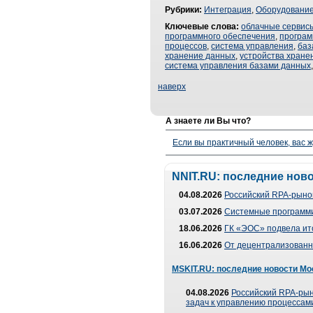
Рубрики:
Интеграция
,
Оборудовани
Ключевые слова:
облачные сервис
программного обеспечения
,
програм
процессов
,
система управления
,
баз
хранение данных
,
устройства хране
система управления базами данных
наверх
А знаете ли Вы что?
Если вы практичный человек, вас ж
NNIT.RU: последние нов
04.08.2026
Российский RPA-рынок
03.07.2026
Системные программи
18.06.2026
ГК «ЭОС» подвела ит
16.06.2026
От децентрализованно
MSKIT.RU: последние новости Мо
04.08.2026
Российский RPA-рын
задач к управлению процессами