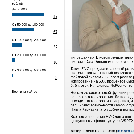
рублей
До 50 000
97
От 50 000 до 100 000
67
От 100 000 до 200 000
32
От 200 000 до 300 000
типов данных. В новом релизе прису
системе Data Domain менее чем за д
10
Также EMC представила новый релиз
От 300 000 до 500 000
система включает новый пользоват
файловой системы. В новом релизе 
3
копирование на 50% процентов быстр
библиотек. И, наконец, NetWorker 
Все типы сайтов
Несколько слов о новой функции ре
резервного копирования. До послед
выходит на корпоративный рынок, и 
расширяет возможности самообслужи
Павла Карнауха, это удобно и польз
Все новые решения EMC для защиты 
доступны в инфраструктурах VSPEX
Автор:
Елена Шашенкова (
info@mski