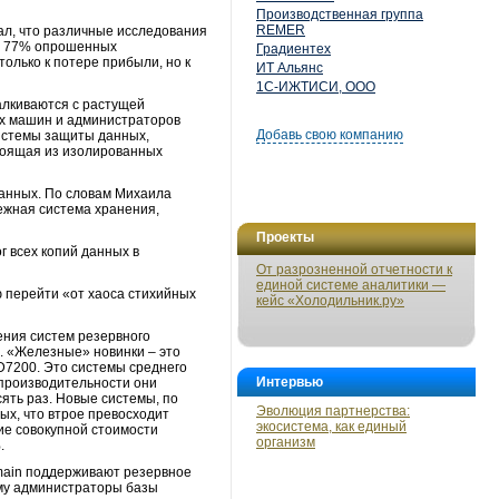
Производственная группа
REMER
ал, что различные исследования
ом 77% опрошенных
Градиентех
только к потере прибыли, но к
ИТ Альянс
1С-ИЖТИСИ, ООО
алкиваются с растущей
ых машин и администраторов
Добавь свою компанию
системы защиты данных,
тоящая из изолированных
анных. По словам Михаила
ежная система хранения,
Проекты
г всех копий данных в
От разрозненной отчетности к
единой системе аналитики —
 перейти «от хаоса стихийных
кейс «Холодильник.ру»
ния систем резервного
. «Железные» новинки – это
D7200. Это системы среднего
Интервью
производительности они
сять раз. Новые системы, по
Эволюция партнерства:
ых, что втрое превосходит
экосистема, как единый
ие совокупной стоимости
организм
.
omain поддерживают резервное
ому администраторы базы