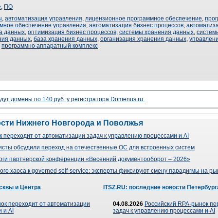
е
,
ПО
ы
,
автоматизация управления
,
лицензионное программное обеспечение
,
прог
мное обеспечение управления
,
автоматизация бизнес процессов
,
автоматиз
а данных
,
оптимизация бизнес процессов
,
системы хранения данных
,
систем
ния данных
,
база хранения данных
,
организация хранения данных
,
управлен
,
программно аппаратный комплекс
дут домены по 140 руб. у регистратора Domenus.ru.
ости Нижнего Новгорода и Поволжья
 переходит от автоматизации задач к управлению процессами и AI
сты обсудили переход на отечественные ОС для встроенных систем
оги партнерской конференции «Весенний документооборот – 2026»
го хаоса к governed self-service: эксперты фиксируют смену парадигмы на р
сквы и Центра
ITSZ.RU: последние новости Петербург
ок переходит от автоматизации
04.08.2026
Российский RPA-рынок пе
 и AI
задач к управлению процессами и AI