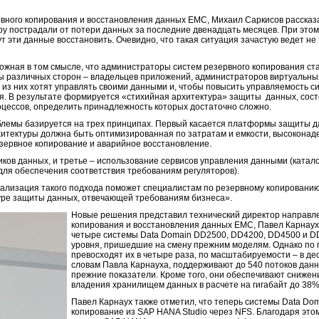
вного копирования и восстановления данных EMC, Михаил Саркисов рассказ
ру пострадали от потери данных за последние двенадцать месяцев. При эт
т эти данные восстановить. Очевидно, что такая ситуация зачастую ведет не 
ложная в том смысле, что администраторы систем резервного копирования ст
ы различных сторон – владельцев приложений, администраторов виртуальн
е из них хотят управлять своими данными и, чтобы повысить управляемость 
я. В результате формируется «стихийная архитектура» защиты данных, сос
цессов, определить принадлежность которых достаточно сложно.
лемы базируется на трех принципах. Первый касается платформы защиты д
итектуры должна быть оптимизированная по затратам и емкости, высоконад
зервное копирование и аварийное восстановление.
ков данных, и третье – использование сервисов управления данными (катало
для обеспечения соответствия требованиям регуляторов).
еализация такого подхода поможет специалистам по резервному копированию
уре защиты данных, отвечающей требованиям бизнеса».
Новые решения представил технический директор направле
копирования и восстановления данных EMC, Павел Карнаух
четыре системы Data Domain DD2500, DD4200, DD4500 и D
уровня, пришедшие на смену прежним моделям. Однако по 
превосходят их в четыре раза, по масштабируемости – в де
словам Павла Карнауха, поддерживают до 540 потоков данн
прежние показатели. Кроме того, они обеспечивают снижен
владения хранилищем данных в расчете на гигабайт до 38%
Павел Карнаух также отметил, что теперь системы Data D
копирование из SAP HANA Studio через NFS. Благодаря эт