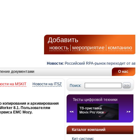
Добавить
новость
мероприятие
компанию
Новости:
Российский RPA-рынок переходит от автомат
ление документами
О нас
ости на MSKIT
Новости на ITSZ
Поиск:
Тесты цифровой техники
о копирования и архивирования
Worker 8.1. Пользователям
ервиса EMC Mozy.
Каталог компаний
Кит-системс