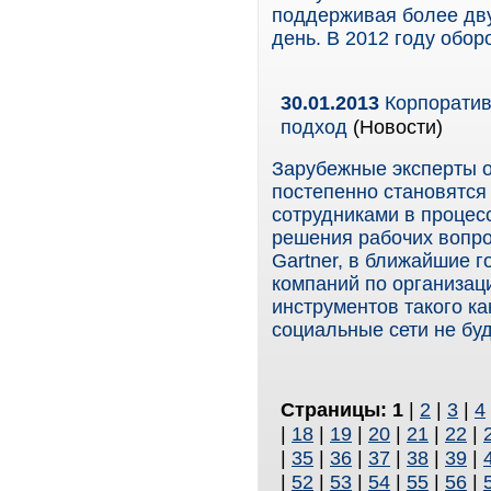
поддерживая более дву
день. В 2012 году обо
30.01.2013
Корпоратив
подход
(Новости)
Зарубежные эксперты о
постепенно становятс
сотрудниками в процес
решения рабочих вопро
Gartner, в ближайшие г
компаний по организа
инструментов такого к
социальные сети не буд
Страницы:
1
|
2
|
3
|
4
|
18
|
19
|
20
|
21
|
22
|
|
35
|
36
|
37
|
38
|
39
|
|
52
|
53
|
54
|
55
|
56
|