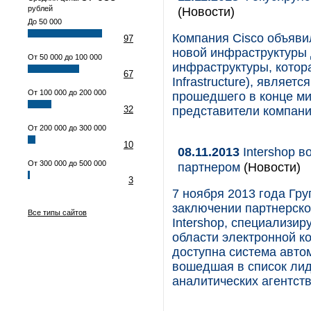
рублей
(Новости)
До 50 000
Компания Cisco объяви
97
новой инфраструктуры 
От 50 000 до 100 000
инфраструктуры, котора
67
Infrastructure), являе
От 100 000 до 200 000
прошедшего в конце м
32
представители компани
От 200 000 до 300 000
10
08.11.2013
Intershop в
От 300 000 до 500 000
партнером
(Новости)
3
7 ноября 2013 года Гр
заключении партнерско
Все типы сайтов
Intershop, специализи
области электронной к
доступна система автом
вошедшая в список ли
аналитических агентств 