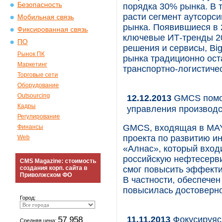
Безопасность
порядка 30% рынка. В 
расти сегмент аутсорс
Мобильная связь
рынка. Появившиеся в 
Фиксированная связь
ключевые ИТ-тренды 20
ПО
решения и сервисы, Bi
Рынок ПК
рынка традиционно ост
Маркетинг
транспортно-логистиче
Торговые сети
Оборудование
Outsourcing
12.12.2013
GMCS помог
Кадры
управления производ
Регулирование
GMCS, входящая в MAY
Финансы
проекта по развитию 
Web
«Алнас», который вход
российскую нефтесерви
CMS Magazine: стоимость
создания корп. сайта в
смог повысить эффекти
Приволжском ФО
В частности, обеспече
повысилась достоверн
Город:
11.11.2013
Фокусируясь
57 958
Средняя цена: