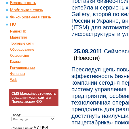
поставки бизнес-при
Безопасность
ритейла и сервисных
Мобильная связь
Gallery, второй по 
Фиксированная связь
России и Украине, вн
ПО
(ITSM) для автомати
Рынок ПК
инфраструктуры и ул
Маркетинг
Торговые сети
Оборудование
25.08.2011
Сеймовск
Outsourcing
(Новости)
Кадры
Регулирование
Преследуя цель повы
Финансы
эффективность бизне
Web
компании сегодня п
систему управления
CMS Magazine: стоимость
предприятии, особен
создания корп. сайта в
технологичная опера
Приволжском ФО
преодолеть для реали
достигнуть наилучши
Город:
птицефабрика» помог
57 958
Средняя цена: