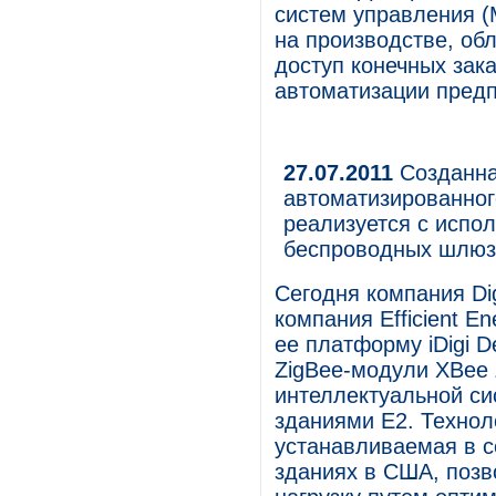
систем управления (
на производстве, об
доступ конечных зак
автоматизации предп
27.07.2011
Созданна
автоматизированног
реализуется с испол
беспроводных шлюз
Сегодня компания Digi
компания Efficient En
ее платформу iDigi D
ZigBee-модули XBee 
интеллектуальной с
зданиями E2. Технол
устанавливаемая в с
зданиях в США, позв