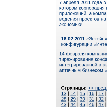
7 апреля 2011 года 
котором корпорация 
приложений, а компа
ведения проектов на
экономики.
16.02.2011
«Эскейп»
конфигурации «Инте
14 февраля компани
тиражирования конфи
интегрированной в а
аптечным бизнесом 
Страницы:
<< пред
13
|
14
|
15
|
16
|
17
28
|
29
|
30
|
31
|
32
43
|
44
|
45
|
46
|
47