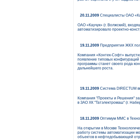
20.11.2009
Специалисты ОАО «Ка
ОАО «Каучук» (г. Волжский), вхо
автоматизировало проектно-конс
19.11.2009
Предприятия ЖКХ полу
Компания «Контек-Софт» выпустил
появление типовых конфигураций 
программы станет своего рода кон
дальнейшего роста.
19.11.2009
Система DIRECTUM вн
Компания "Проекты и Решения" з
в ЗАО ХК "Татэлектромаш" (г. Наб
18.11.2009
Оптимум ММС в Технол
На открытии в Москве Технологич
работу системы автоматизации м
объектов в нефтедобывающей отр