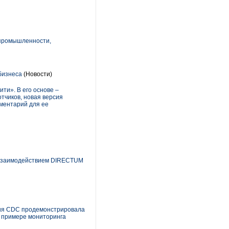
 промышленности,
бизнеса
(Новости)
и». В его основе –
тчиков, новая версия
ументарий для ее
 взаимодействием DIRECTUM
ания CDC продемонстрировала
 примере мониторинга