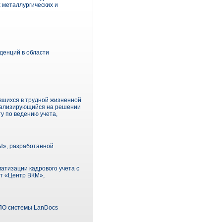
 металлургических и
денций в области
авшихся в трудной жизненной
циализирующийся на решении
у по ведению учета,
Ы», разработанной
атизации кадрового учета с
т «Центр ВКМ»,
 ПО системы LanDocs