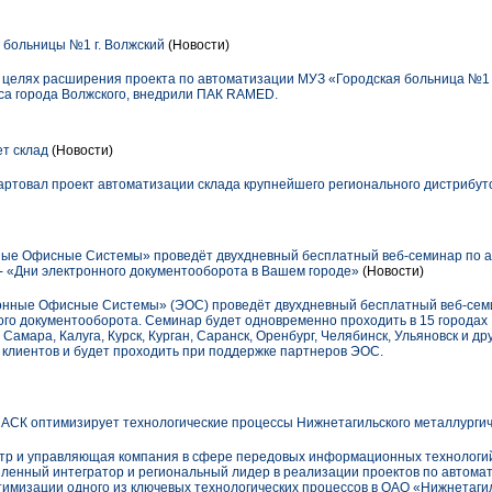
 больницы №1 г. Волжский
(Новости)
 целях расширения проекта по автоматизации МУЗ «Городская больница №1 
са города Волжского, внедрили ПАК RAMED.
т склад
(Новости)
тартовал проект автоматизации склада крупнейшего регионального дистрибут
ые Офисные Системы» проведёт двухдневный бесплатный веб-семинар по 
- «Дни электронного документооборота в Вашем городе»
(Новости)
ронные Офисные Системы» (ЭОС) проведёт двухдневный бесплатный веб-семи
го документооборота. Семинар будет одновременно проходить в 15 городах 
Самара, Калуга, Курск, Курган, Саранск, Оренбург, Челябинск, Ульяновск и д
клиентов и будет проходить при поддержке партнеров ЭОС.
 АСК оптимизирует технологические процессы Нижнетагильского металлургич
тр и управляющая компания в сфере передовых информационных технологий,
енный интегратор и региональный лидер в реализации проектов по автомат
тимизации одного из ключевых технологических процессов в ОАО «Нижнетаги