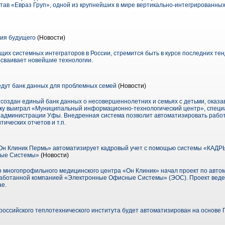
тав «Евраз Груп», одной из крупнейших в мире вертикально-интегрированных
ия будущего
(Новости)
их системных интеграторов в России, стремится быть в курсе последних тен
сваивает новейшие технологии.
дут банк данных для проблемных семей
(Новости)
 создан единый банк данных о несовершеннолетних и семьях с детьми, оказ
отку выиграл «Муниципальный информационно-технологический центр», спе
х администрации Уфы. Внедренная система позволит автоматизировать работ
тических отчетов и т.п.
н Клиник Пермь» автоматизирует кадровый учет с помощью системы «КАДР
ные Системы»
(Новости)
многопрофильного медицинского центра «Он Клиник» начал проект по автом
ботанной компанией «Электронные Офисные Системы» (ЭОС). Проект веде
ае.
оссийского теплотехнического института будет автоматизирован на основе