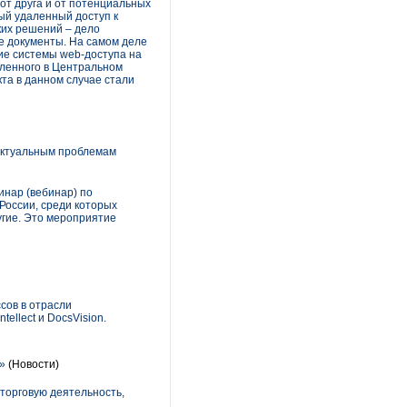
от друга и от потенциальных
ый удаленный доступ к
ких решений – дело
 документы. На самом деле
ние системы web-доступа на
ленного в Центральном
та в данном случае стали
актуальным проблемам
нар (вебинар) по
России, среди которых
ругие. Это мероприятие
сов в отрасли
ellect и DocsVision.
»
(Новости)
 торговую деятельность,