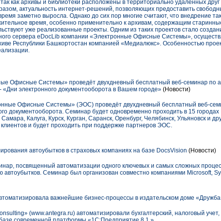
 так как архивы и библиотеки расположены в территориально удаленных друг 
бразом, актуальность интернет-решений, позволяющих предоставить свободн
время заметно выросла. Однако до сих пор многие считают, что внедрение та
ительное время, особенно применительно к архивам, содержащим старинные
тельствуют уже реализованные проекты. Одним из таких проектов стало созда
ьного сервера eDocLib компании «Электронные Офисные Системы», осуществ
хиве Республики Башкортостан компанией «Медиалюкс». Особенностью проек
еализации.
ые Офисные Системы» проведёт двухдневный бесплатный веб-семинар по 
- «Дни электронного документооборота в Вашем городе»
(Новости)
ронные Офисные Системы» (ЭОС) проведёт двухдневный бесплатный веб-семи
го документооборота. Семинар будет одновременно проходить в 15 городах 
Самара, Калуга, Курск, Курган, Саранск, Оренбург, Челябинск, Ульяновск и д
клиентов и будет проходить при поддержке партнеров ЭОС.
ирования автоубытков в страховых компаниях на базе DocsVision
(Новости)
минар, посвященный автоматизации одного ключевых и самых сложных процес
 автоубытков. Семинар был организован совместно компаниями Microsoft, Synt
 автоматизировала важнейшие бизнес-процессы в издательском доме «Дружба
nsulting» (www.antegra.ru) автоматизировали бухгалтерский, налоговый учет,
а базе современной платформы «1С:Предприятие 8.1.».