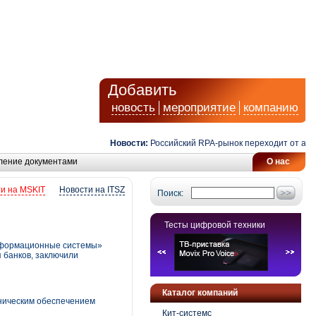
Добавить
новость
мероприятие
компанию
Новости:
Российский RPA-рынок переходит от автомати
ление документами
О нас
и на MSKIT
Новости на ITSZ
Поиск:
Тесты цифровой техники
информационные системы»
 банков, заключили
Каталог компаний
ническим обеспечением
Кит-системс