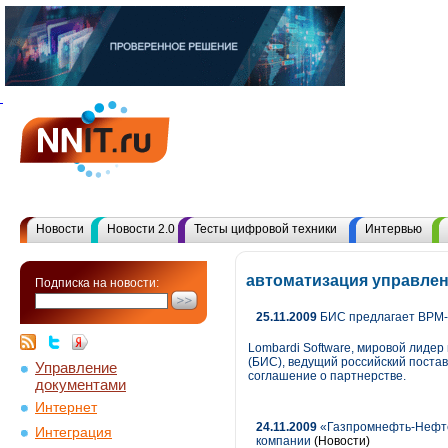
Новости
Новости 2.0
Тесты цифровой техники
Интервью
автоматизация управлен
Подписка на новости:
25.11.2009
БИС предлагает BPM-
Lombardi Software, мировой лиде
(БИС), ведущий российский поста
Управление
соглашение о партнерстве.
документами
Интернет
24.11.2009
«Газпромнефть-Нефте
Интеграция
компании
(Новости)