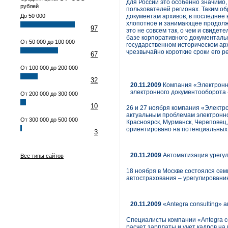
для России это особенно значимо,
рублей
пользователей регионах. Таким о
До 50 000
документам архивов, в последнее 
хлопотное и занимающее продолж
97
это не совсем так, о чем и свиде
базе корпоративного документал
От 50 000 до 100 000
государственном историческом ар
чрезвычайно короткие сроки его р
67
От 100 000 до 200 000
32
20.11.2009
Компания «Электронн
электронного документооборота 
От 200 000 до 300 000
10
26 и 27 ноября компания «Элект
актуальным проблемам электронно
От 300 000 до 500 000
Красноярск, Мурманск, Череповец, 
ориентировано на потенциальных 
3
20.11.2009
Автоматизация урегул
Все типы сайтов
18 ноября в Москве состоялся се
автострахования – урегулированию
20.11.2009
«Antegra consulting»
Специалисты компании «Antegra co
расчет зарплаты и учет кадров н