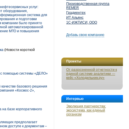
Производственная группа
нефтесервисных услуг:
REMER
нт оборудования,
Градиентех
информационная система для
ИТ Альянс
ирования и подготовки
1С-ИЖТИСИ, ООО
м компании было принято
диной автоматизированной
вление МТО и повышения
Добавь свою компанию
ка
(Новости короткой
Проекты
От разрозненной отчетности к
а с помощью системы «ДЕЛО»
единой системе аналитики —
кейс «Холодильник.ру»
В качестве базового решения
омпания «Космос-2»,
Интервью
Эволюция партнерства:
 на базе корпоративного
экосистема, как единый
организм
авляющих предполагает
нном доступе к документам –