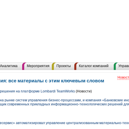
Аналитика
Мероприятия
Проекты
Каталог компаний
Управ
Новост
ия: все материалы с этим ключевым словом
решения на платформе Lombardi TeamWorks
(Новости)
р на рынке систем управления бизнес-процессами, и компания «Банковские 
вщик современных прикладных информационно-технологических решений для
сервис» автоматизировал управление централизованным материально-тех