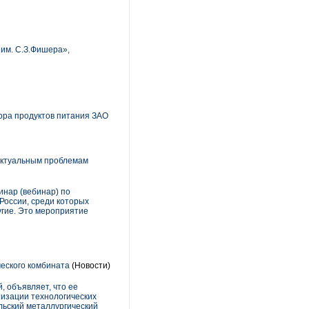
им. С.З.Фишера»,
ора продуктов питания ЗАО
актуальным проблемам
нар (вебинар) по
России, среди которых
ругие. Это мероприятие
еского комбината
(Новости)
 объявляет, что ее
изации технологических
льский металлургический