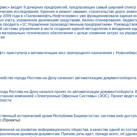
вис» входит 9 дочерних предприятий, предлагающих самый широкий спектр 
ические исследования, бурение и ремонт скважин, строительство дорог, ремо
чалу 2009 года в «Газпромнефть-Нефтесервис» уже функционировала единая 
вого учета, управления денежными средствами, бизнес-планирования, бюджет
зе продукта «1С:Управление производственным предприятием». Руководство
 системы управления в части создания единой методологии и внедрения е
 материально-технического обеспечения с целью снижения затрат на упра
ия.
» приступила к автоматизации касс пригородного назначения г. Новосибирс
ейство города Ростова-на-Дону начинает автоматизацию документооборот
рода Ростова-на-Дону начался проект по автоматизации документооборота. 
отанная компанией «Электронные Офисные Системы» (ЭОС). Проект ведет к
бласти.
твенный исторический архив Республики Башкортостан: система web-доступа
b
(Проекты)
авленная на развитие информационного общества, в качестве одной из сост
различным архивным документам. Причем, речь идет, прежде всего, об удале