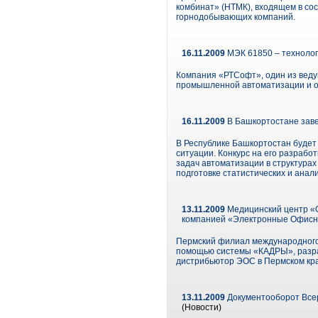
комбинат» (НТМК), входящем в сос
горнодобывающих компаний.
16.11.2009
МЭК 61850 – технолог
Компания «РТСофт», один из ведущ
промышленной автоматизации и о
16.11.2009
В Башкортостане заве
В Республике Башкортостан будет
ситуации. Конкурс на его разраб
задач автоматизации в структура
подготовке статистических и анали
13.11.2009
Медицинский центр «О
компанией «Электронные Офис
Пермский филиал международного 
помощью системы «КАДРЫ», разра
дистрибьютор ЭОС в Пермском кр
13.11.2009
Документооборот Всер
(Новости)