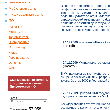
Безопасность
В состав «Газпромнефть-Нефтесер
Мобильная связь
геофизические и геолого-технолог
транспортные услуги и т.д. К на
Фиксированная связь
ведения бухгалтерского и налого
управленческой отчетности на ба
ПО
решение о развитии существующей
системы автоматизации процессов
Рынок ПК
конкурентоспособности предприят
Маркетинг
Торговые сети
Оборудование
24.11.2009
Компания «Новый Софт
строкой)
Outsourcing
Кадры
Регулирование
24.11.2009
Муниципальное казнач
Финансы
(Новости)
Web
В Муниципальном казначействе го
выбрана система «ДЕЛО», разраб
CMS Magazine: стоимость
дистрибьютор ЭОС в Ростовской о
создания корп. сайта в
Приволжском ФО
23.11.2009
Центральный государс
документального сервера eDocLi
Город:
Государственная стратегия, напр
возможность доступа населения к 
57 958
Средняя цена: