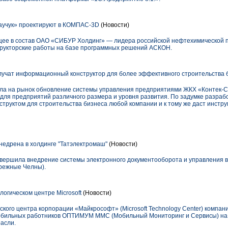
учук» проектируют в КОМПАС-3D
(Новости)
дящее в состав ОАО «СИБУР Холдинг» — лидера российской нефтехимической
трукторские работы на базе программных решений АСКОН.
чат информационный конструктор для более эффективного строительства 
а на рынок обновление системы управления предприятиями ЖКХ «Контек-Сит
для предприятий различного размера и уровня развития. По задумке разрабо
структом для строительства бизнеса любой компании и к тому же даст инстр
едрена в холдинге "Татэлектромаш"
(Новости)
авершила внедрение системы электронного документооборота и управления
ережные Челны).
огическом центре Microsoft
(Новости)
еского центра корпорации «Майкрософт» (Microsoft Technology Center) комп
обильных работников ОПТИМУМ ММС (Мобильный Мониторинг и Сервисы) на
асли.