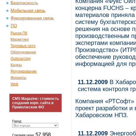
Компания «Фукс Ойл
Безопасность
концерна FUCHS – кр
Мобильная связь
материалов приняла
Фиксированная связь
систему бухгалтерск
ПО
решения на основе п
Рынок ПК
производственным п
Маркетинг
экспертами компании
Торговые сети
Производство» (ИТРП
Оборудование
обеспечение руковод
Outsourcing
информацией для пр
Кадры
Регулирование
Финансы
11.12.2009
В Хабаро
Web
система контроля г
CMS Magazine: стоимость
Компания «РТСофт» 
создания корп. сайта в
проект разработки и
Приволжском ФО
Хабаровском НПЗ.
Город:
11.12.2009
Энергооб
57 958
Средняя цена: