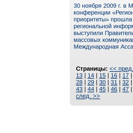
30 ноября 2009 г. в
конференции «Регио
приоритеты» прошла
региональной инфор
выступили Правитель
массовых коммуникац
Международная Ассам
Страницы:
<< пред
13
|
14
|
15
|
16
|
17
28
|
29
|
30
|
31
|
32
43
|
44
|
45
|
46
|
47
след. >>