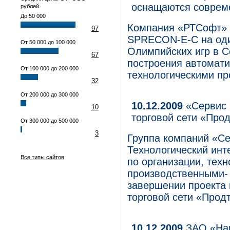
оснащаются соврем
рублей
До 50 000
Компания «РТСофт» 
97
SPRECON-E-C на оди
От 50 000 до 100 000
Олимпийских игр в С
67
построения автомат
От 100 000 до 200 000
технологическими пр
32
От 200 000 до 300 000
10.12.2009
«Сервис 
10
торговой сети «Прод
От 300 000 до 500 000
3
Группа компаний «С
Технологический инт
Все типы сайтов
по организации, тех
производственными- 
завершении проекта 
торговой сети «Продт
10.12.2009
ЗАО «Нан