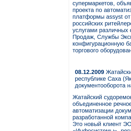
супермаркетов, объя
проекта по автомати
платформы assyst от
российских ритейлер
услугами различных 
Продаж, Службы Эксп
конфигурационную ба
торгового оборудова
08.12.2009
Жатайски
республике Саха (Як
документооборота 
Жатайский судоремо
объединенное речное
автоматизации доку
разработанной комп
Это новый клиент ЭО
«Инфосистемы», рег