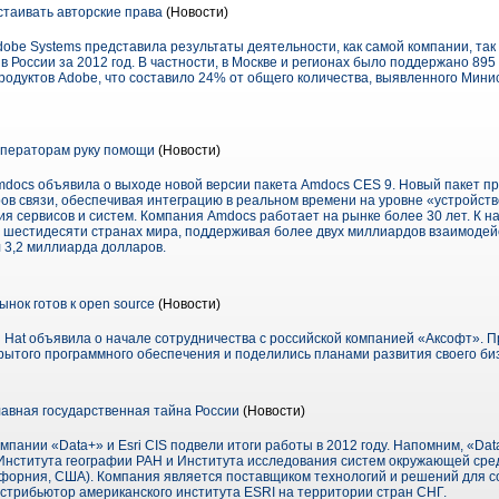
таивать авторские права
(Новости)
obe Systems представила результаты деятельности, как самой компании, та
в России за 2012 год. В частности, в Москве и регионах было поддержано 895
одуктов Adobe, что составило 24% от общего количества, выявленного Мини
операторам руку помощи
(Новости)
mdocs объявила о выходе новой версии пакета Amdocs CES 9. Новый пакет п
в связи, обеспечивая интеграцию в реальном времени на уровне «устройств
ия сервисов и систем. Компания Amdocs работает на рынке более 30 лет. К 
 шестидесяти странах мира, поддерживая более двух миллиардов взаимодейс
 3,2 миллиарда долларов.
ынок готов к open source
(Новости)
 Hat объявила о начале сотрудничества с российской компанией «Аксофт». 
рытого программного обеспечения и поделились планами развития своего биз
лавная государственная тайна России
(Новости)
омпании «Data+» и Esri CIS подвели итоги работы в 2012 году. Напомним, «Da
 Института географии РАН и Института исследования систем окружающей сред
, Калифорния, США). Компания является поставщиком технологий и решений дл
дистрибьютор американского института ESRI на территории стран СНГ.