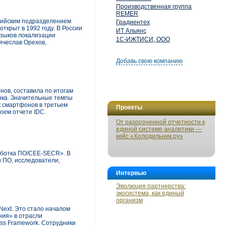
Производственная группа
REMER
ссийским подразделением
Градиентех
ткрыт в 1992 году. В России
ИТ Альянс
языков локализации
1С-ИЖТИСИ, ООО
ячеслав Орехов,
Добавь свою компанию
ов, составила по итогам
нка. Значительные темпы
к смартфонов в третьем
Проекты
оем отчете IDC.
От разрозненной отчетности к
единой системе аналитики —
кейс «Холодильник.ру»
аботка ПО/CEE-SECR». В
и ПО, исследователи,
Интервью
Эволюция партнерства:
экосистема, как единый
организм
Next. Это стало началом
ния» в отрасли
ess Framework. Сотрудники