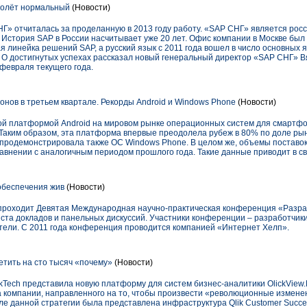
полёт нормальный
(Новости)
СНГ» отчиталась за проделанную в 2013 году работу. «SAP СНГ» является ро
стория SAP в России насчитывает уже 20 лет. Офис компании в Москве был о
я линейка решений SAP, а русский язык с 2011 года вошел в число основных 
 О достигнутых успехах рассказал новый генеральный директор «SAP СНГ» В
февраля текущего года.
нов в третьем квартале. Рекорды Android и Windows Phone
(Новости)
й платформой Android на мировом рынке операционных систем для смартфон
. Таким образом, эта платформа впервые преодолела рубеж в 80% по доле ры
» продемонстрировала также ОС Windows Phone. В целом же, объемы поставо
авнении с аналогичным периодом прошлого года. Такие данные приводит в св
обеспечения жив
(Новости)
е проходит Девятая Международная научно-практическая конференция «Разр
ста докладов и панельных дискуссий. Участники конференции – разработчик
ели. С 2011 года конференция проводится компанией «Интернет Хелп».
ветить на сто тысяч «почему»
(Новости)
ikTech представила новую платформу для систем бизнес-аналитики OlickView.
а компании, направленного на то, чтобы произвести «революционные измене
сле данной стратегии была представлена инфраструктура Qlik Customer Succ