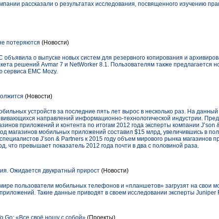
омпании рассказали о результатах исследования, посвященного изучению пра
не потеряются
(Новости)
C объявила о выпуске новых систем для резервного копирования и архивиров
ета решений Avmar 7 и NetWorker 8.1. Пользователям также предлагается н
ю сервиса EMC Mozy.
должится
(Новости)
бильных устройств за последние пять лет вырос в несколько раз. На данны
азвивающихся направлений информационно-технологической индустрии. Пред
зинов приложений и контента по итогам 2012 года эксперты компании J’son & 
ход магазинов мобильных приложений составил $15 млрд, увеличившись в пол
пециалистов J’son & Partners к 2015 году объем мирового рынка магазинов 
д, что превышает показатель 2012 года почти в два с половиной раза.
я. Ожидается двукратный прирост
(Новости)
м мире пользователи мобильных телефонов и «планшетов» загрузят на свои 
приложений. Такие данные приводят в своем исследовании эксперты Juniper 
o Go: «Все своё ношу с собой»
(Проекты)