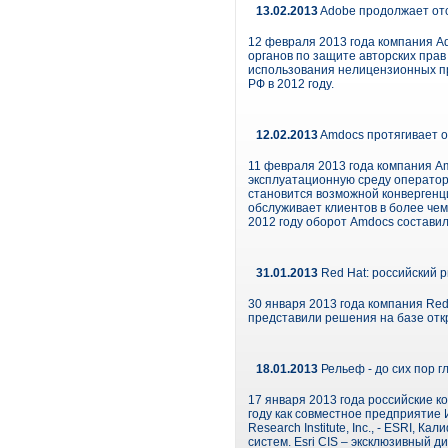
13.02.2013
Adobe продолжает отс
12 февраля 2013 года компания Ad
органов по защите авторских прав 
использования нелицензионных пр
РФ в 2012 году.
12.02.2013
Amdocs протягивает 
11 февраля 2013 года компания A
эксплуатационную среду операторо
становится возможной конвергенц
обслуживает клиентов в более чем
2012 году оборот Amdocs составил
31.01.2013
Red Hat: российский р
30 января 2013 года компания Red
представили решения на базе отк
18.01.2013
Рельеф - до сих пор г
17 января 2013 года российские к
году как совместное предприятие
Research Institute, Inc., - ESRI
систем. Esri CIS – эксклюзивный 