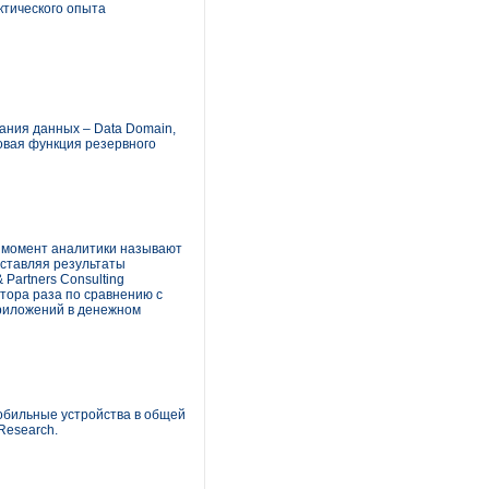
ктического опыта
ания данных – Data Domain,
овая функция резервного
й момент аналитики называют
ставляя результаты
Partners Consulting
тора раза по сравнению с
приложений в денежном
мобильные устройства в общей
Research.