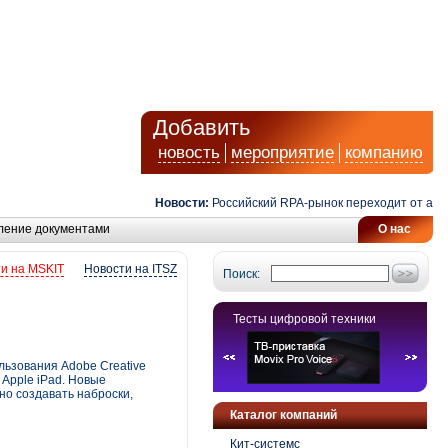
Добавить
новость
мероприятие
компанию
Новости:
Российский RPA-рынок переходит от автомати
ление документами
О нас
и на MSKIT
Новости на ITSZ
Поиск:
Тесты цифровой техники
льзования Adobe Creative
Apple iPad. Новые
но создавать наброски,
Каталог компаний
Кит-системс