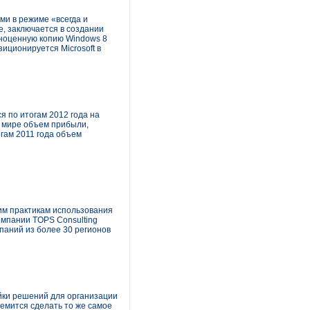
ми в режиме «всегда и
е, заключается в создании
лноценную копию Windows 8
иционируется Microsoft в
 по итогам 2012 года на
м мире объем прибыли,
огам 2011 года объем
шим практикам использования
компании TOPS Consulting
паний из более 30 регионов
ейки решений для организации
емится сделать то же самое