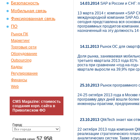
Безопасность
14.03.2014
SAP в России и СНГ: 
Мобильная связь
13 марта 2014 г. компания «SAP 
международной компании SAP AG. И
Фиксированная связь
сегодня представлена вся основна
ПО
программных продуктов компании.
назначенный на эту должность 14 
Рынок ПК
Маркетинг
14.11.2013
Рынок ОС для смартфо
Торговые сети
Оборудование
Доля рынка, занимаемая мобильно
Outsourcing
третьего квартала 2013 года 81%
роста при сравнении «год-на-год
Кадры
квартале выросли на 39,9% при ср
Регулирование
Финансы
25.10.2013
Рынок программного 
Web
24-25 октября 2013 года в Москв
программу двух дней вошли более 
CMS Magazine: стоимость
инженеры-практики, предпринимат
создания корп. сайта в
Приволжском ФО
23.10.2013
QlikTech знает как от
Город:
22 октября 2013 года компания Ql
реализации стратегического план
57 958
аналитических систем. Также в ру
Средняя цена: