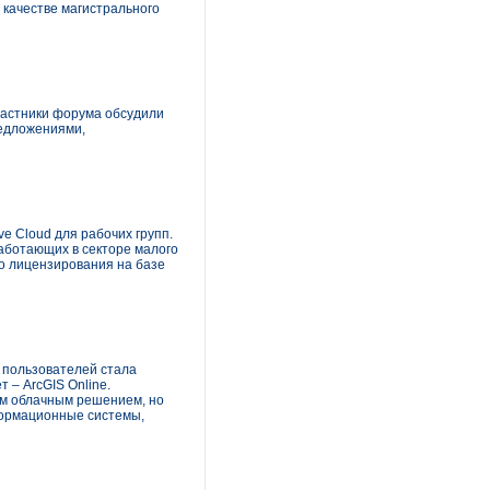
 качестве магистрального
частники форума обсудили
редложениями,
e Cloud для рабочих групп.
аботающих в секторе малого
го лицензирования на базе
х пользователей стала
 – ArcGIS Online.
ым облачным решением, но
формационные системы,