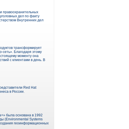
к и правоохранительных
 уголовных дел по факту
стерством Внутренних дел
родуктов трансформирует
о-сеть». Благодаря этому
настоящему моменту она
твий с клиентами в день. В
Представители Red Hat
неса в России.
ta+» была основана в 1992
ы (Environmental Systems
я создания геоинформационных