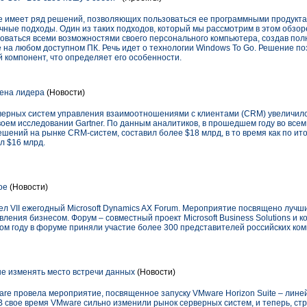
ке имеет ряд решений, позволяющих пользоваться ее программными продукта
ичные подходы. Один из таких подходов, который мы рассмотрим в этом обзор
оваться всеми возможностями своего персонального компьютера, создав по
 на любом доступном ПК. Речь идет о технологии Windows To Go. Решение поз
 компонент, что определяет его особенности.
ена лидера
(Новости)
рных систем управления взаимоотношениями с клиентами (CRM) увеличился
воем исследовании Gartner. По данным аналитиков, в прошедшем году во все
шений на рынке CRM-систем, составил более $18 млрд, в то время как по ит
л $16 млрд.
ое
(Новости)
ел VII ежегодный Microsoft Dynamics AX Forum. Мероприятие посвящено луч
ления бизнесом. Форум – совместный проект Microsoft Business Solutions и 
ом году в форуме приняли участие более 300 представителей российских ком
е изменять место встречи данных
(Новости)
are провела мероприятие, посвященное запуску VMware Horizon Suite – лин
 свое время VMware сильно изменили рынок серверных систем, и теперь, стр