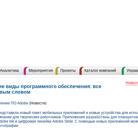
Аналитика
Мероприятия
Проекты
Каталог компаний
Управ
Новост
е виды программного обеспечения: все
евым словом
ление ПО Adobe
(Новости)
представила новый пакет мобильных приложений и новые устройства для испо
мпании для творческих работников. Приложения разработаны для планшетов 
dobe Ink и цифровая линейка Adobe Slide. С помощью новых приложений мож
отографии.