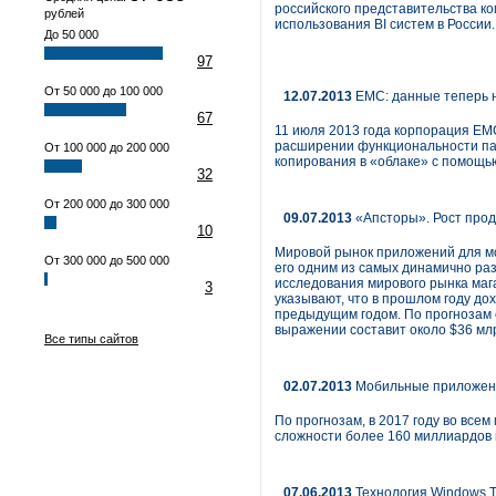
российского представительства к
рублей
использования BI систем в России.
До 50 000
97
От 50 000 до 100 000
12.07.2013
EMC: данные теперь 
67
11 июля 2013 года корпорация EM
расширении функциональности пак
От 100 000 до 200 000
копирования в «облаке» с помощь
32
От 200 000 до 300 000
09.07.2013
«Апсторы». Рост про
10
Мировой рынок приложений для мо
От 300 000 до 500 000
его одним из самых динамично р
исследования мирового рынка мага
3
указывают, что в прошлом году до
предыдущим годом. По прогнозам с
выражении составит около $36 млр
Все типы сайтов
02.07.2013
Мобильные приложени
По прогнозам, в 2017 году во все
сложности более 160 миллиардов 
07.06.2013
Технология Windows T