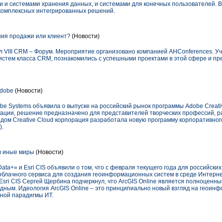
и и системами хранения данных, и системами для конечных пользователей. В
комплексных интегрированных решений.
ия продажи или клиент?
(Новости)
ел VIII CRM – Форум. Мероприятие организовано компанией AHConferences. У
стем класса CRM, познакомились с успешными проектами в этой сфере и п
dobe
(Новости)
be Systems объявила о выпуске на российский рынок программы Adobe Creativ
ации, решение предназначено для представителей творческих профессий, р
ходом Creative Cloud корпорация разработала новую программу корпоративно
).
 в иные миры
(Новости)
ata+» и Esri CIS объявили о том, что с февраля текущего года для российски
блачного сервиса для создания геоинформационных систем в среде Интернет
Esri CIS Сергей Щербина подчеркнул, что ArcGIS Online является полноценн
ным. Идеология ArcGIS Online – это принципиально новый взгляд на геоин
ной парадигмы ИТ.