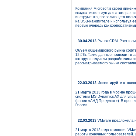
Компания Microsoft в своей линей
везде», используя для этого разл
инструмента, позволяющего польз
на USB-накопителе и используя ее
первую очередь как корпоративный
30.04.2013
Рынок CRM. Рост и см
Объем общемирового рынка софтве
12,5%. Такие данные приводит в с
которую получили разработчики ре
рассматриваемого рынка составля
22.03.2013
Инвестируйте в главн
21 марта 2013 года в Москве прош
системы MS Dynamics AX для управ
(ранее «АНД Проджект»). В прошл
России.
22.03.2013
VMware предложила н
21 марта 2013 года компания VMw
работы конечных пользователей. В