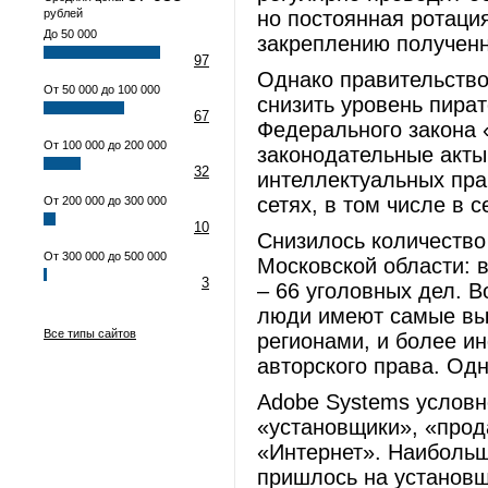
рублей
но постоянная ротаци
До 50 000
закреплению получен
97
Однако правительство
От 50 000 до 100 000
снизить уровень пират
67
Федерального закона 
От 100 000 до 200 000
законодательные акты
32
интеллектуальных пр
сетях, в том числе в с
От 200 000 до 300 000
10
Снизилось количество
От 300 000 до 500 000
Московской области: в
3
– 66 уголовных дел. В
люди имеют самые вы
Все типы сайтов
регионами, и более и
авторского права. Одн
Adobe Systems условн
«установщики», «прод
«Интернет». Наибольш
пришлось на установщ