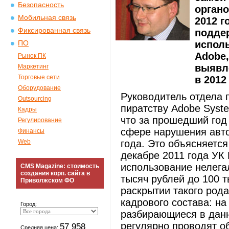
Безопасность
органо
Мобильная связь
2012 г
Фиксированная связь
подде
испол
ПО
Adobe,
Рынок ПК
выявл
Маркетинг
Торговые сети
в 2012
Оборудование
Руководитель отдела 
Outsourcing
пиратству Adobe Syst
Кадры
что за прошедший год
Регулирование
сфере нарушения авто
Финансы
Web
года. Это объясняется
декабре 2011 года УК
использование нелега
CMS Magazine: стоимость
создания корп. сайта в
тысяч рублей до 100 т
Приволжском ФО
раскрытии такого род
кадрового состава: на
Город:
разбирающиеся в дан
регулярно проводят 
57 958
Средняя цена: