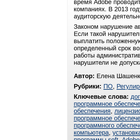
время Adobe проводит
компаниях. В 2013 го
аудиторскую деятельн
Законом нарушение ав
Если такой нарушитель
выплатить положенную
определенный срок во
работы административ
нарушители не допуск
Автор:
Елена Шашенк
Рубрики:
ПО
,
Регули
Ключевые слова:
до
программное обеспеч
обеспечения
,
лицензи
программное обеспеч
программного обеспеч
компьютера
,
установк
программы soft
,
Adobe