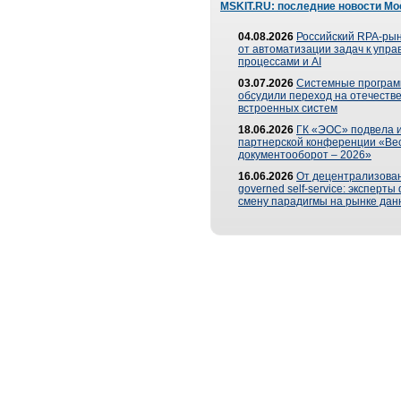
MSKIT.RU: последние новости Мо
04.08.2026
Российский RPA-рын
от автоматизации задач к упр
процессами и AI
03.07.2026
Системные програ
обсудили переход на отечеств
встроенных систем
18.06.2026
ГК «ЭОС» подвела и
партнерской конференции «Ве
документооборот – 2026»
16.06.2026
От децентрализован
governed self-service: эксперт
смену парадигмы на рынке дан