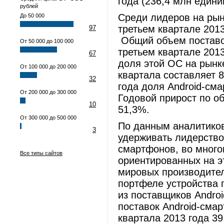
года (236,4 млн едини
рублей
Среди лидеров на рын
До 50 000
третьем квартале 2013
97
Общий объем поставо
От 50 000 до 100 000
третьем квартале 2013
67
доля этой ОС на рынк
От 100 000 до 200 000
квартала составляет 
32
года доля Android-см
От 200 000 до 300 000
Годовой прирост по о
10
51,3%.
От 300 000 до 500 000
По данным аналитиков 
3
удерживать лидерство
смартфонов, во много
Все типы сайтов
ориентированных на э
мировых производите
портфеле устройства 
из поставщиков Andro
поставок Android-смар
квартала 2013 года 3