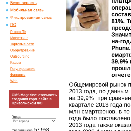
платф
Безопасность
опера
Мобильная связь
состав
Фиксированная связь
81%. Т
ПО
преодо
Рынок ПК
Значит
Маркетинг
на-го
Торговые сети
Phone.
Оборудование
смарт
Outsourcing
39,9%
Кадры
прошло
Регулирование
отчете
Финансы
Web
Общемировой рынок п
2013 года, по данным
CMS Magazine: стоимость
на 39,9% при сравнен
создания корп. сайта в
Приволжском ФО
квартале 2013 года п
млн смартфонов, в то
Город:
года было поставлено 
2013 года также оказ
57 958
Средняя цена: