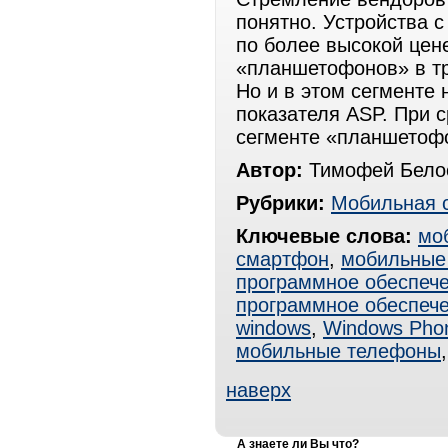
понятно. Устройства 
по более высокой цен
«планшетофонов» в тр
Но и в этом сегменте
показателя ASP. При с
сегменте «планшетофо
Автор:
Тимофей Белос
Рубрики:
Мобильная 
Ключевые слова:
мо
смартфон
,
мобильные
программное обеспече
программное обеспеч
windows
,
Windows Pho
мобильные телефоны
наверх
А знаете ли Вы что?