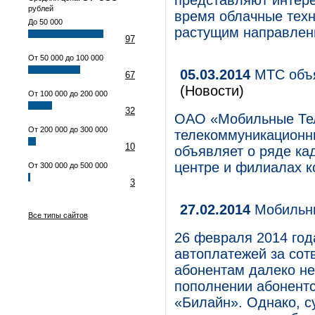
представляют интере
рублей
время облачные техн
До 50 000
растущим направлени
97
От 50 000 до 100 000
05.03.2014
МТС объя
67
(Новости)
От 100 000 до 200 000
32
ОАО «Мобильные Те
От 200 000 до 300 000
телекоммуникационны
10
объявляет о ряде ка
центре и филиалах к
От 300 000 до 500 000
3
27.02.2014
Мобильны
Все типы сайтов
26 февраля 2014 год
автоплатежей за сотв
абонентам далеко не
пополнении абонентс
«Билайн». Однако, с