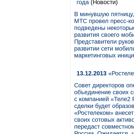
года
(Новости)
В минувшую пятницу,
МТС провел пресс-к
подведены некоторые
развития своего моб
Представители руков
развитии сети мобиль
маркетинговых иници
13.12.2013
«Ростеле
Совет директоров оп
объединение своих с
с компанией «Теле2 
сделки будет образо
«Ростелеком» внесет
своих сотовых активо
передаст совместном
России. Ожидается, ч