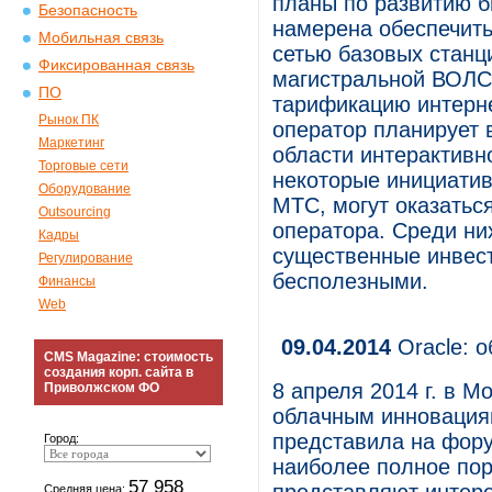
планы по развитию б
Безопасность
намерена обеспечить
Мобильная связь
сетью базовых станц
Фиксированная связь
магистральной ВОЛС 
ПО
тарификацию интерне
Рынок ПК
оператор планирует 
Маркетинг
области интерактивн
Торговые сети
некоторые инициатив
Оборудование
МТС, могут оказать
Outsourcing
оператора. Среди ни
Кадры
существенные инвест
Регулирование
бесполезными.
Финансы
Web
09.04.2014
Oracle: о
CMS Magazine: стоимость
создания корп. сайта в
8 апреля 2014 г. в 
Приволжском ФО
облачным инновациям
представила на фору
Город:
наиболее полное по
57 958
Средняя цена: