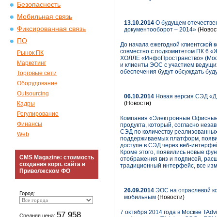
Безопасность
Мобильная связь
13.10.2014
О будущем отечестве
Фиксированная связь
документооборот – 2014»
(Новос
ПО
До начала ежегодной клиентской 
совместно с подкомитетом ПК 6 «Ж
Рынок ПК
ХОЛЛЕ «ИнфоПространство» (Москва
Маркетинг
и клиенты ЭОС с участием ведущих
обеспечения будут обсуждать буд
Торговые сети
Оборудование
Outsourcing
06.10.2014
Новая версия СЭД «ДЕ
(Новости)
Кадры
Регулирование
Компания «Электронные Офисные 
Финансы
продукта, который, согласно нез
СЭД по количеству реализованных
Web
поддерживаемых платформ, появи
доступе в СЭД через веб-интерф
Кроме этого, появились новые фун
CMS Magazine: стоимость
отображения виз и подписей, рас
создания корп. сайта в
традиционный интерфейс, все изм
Приволжском ФО
26.09.2014
ЭОС на отраслевой к
Город:
мобильным
(Новости)
7 октября 2014 года в Москве TAd
57 958
Средняя цена: