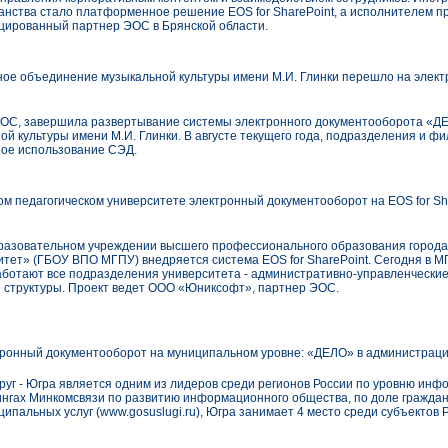
нства стало платформенное решение EOS for SharePoint, а исполнителем п
цированный партнер ЭОС в Брянской области.
ое объединение музыкальной культуры имени М.И. Глинки перешло на элект
ОС, завершила развертывание системы электронного документооборота «Д
й культуры имени М.И. Глинки. В августе текущего года, подразделения и ф
ое использование СЭД.
ом педагогическом университете электронный документооборот на EOS for Sh
разовательном учреждении высшего профессионального образования города
ситет» (ГБОУ ВПО МГПУ) внедряется система EOS for SharePoint. Сегодня в 
отают все подразделения университета - административно-управленческие,
 структуры. Проект ведет ООО «Юниксофт», партнер ЭОС.
тронный документооборот на муниципальном уровне: «ДЕЛО» в администрац
уг - Югра является одним из лидеров среди регионов России по уровню инфо
ингах Минкомсвязи по развитию информационного общества, по доле гражда
ипальных услуг (www.gosuslugi.ru), Югра занимает 4 место среди субъектов