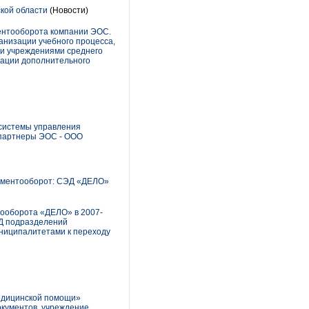
кой области
(Новости)
ментооборота компании ЭОС.
анизации учебного процесса,
 и учреждениями среднего
зации дополнительного
 системы управления
 партнеры ЭОС - ООО
кументооборот: СЭД «ДЕЛО»
тооборота «ДЕЛО» в 2007-
ЭД подразделений
униципалитетами к переходу
медицинской помощи»
окументов, учреждение