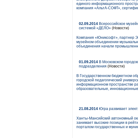
единого информационного простра
компания «АльтА-СОФТ», сертифи
02.09.2014
Всероссийское музейн
системой «ДЕЛО»
(Новости)
Компания «Юниксофт», партнер Э
музейном объединении музыкально
объединения начали промышленн
01.09.2014
В Московском городск
подразделения
(Новости)
В Государственном бюджетном об
городской педагогический универ
информационном пространстве раб
образовательные, инновационные
21.08.2014
Югра развивает элек
Ханты-Мансийский автономный окр
занимает высокие позиции в рейт
порталом государственных и муниц