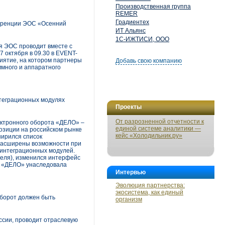
Производственная группа
REMER
Градиентех
ференции ЭОС «Осенний
ИТ Альянс
1С-ИЖТИСИ, ООО
я ЭОС проводит вместе с
 октября в 09.30 в EVENT-
риятие, на котором партнеры
Добавь свою компанию
ммного и аппаратного
нтеграционных модулях
Проекты
От разрозненной отчетности к
ктронного оборота «ДЕЛО» –
единой системе аналитики —
озиции на российском рынке
кейс «Холодильник.ру»
ширился список
расширены возможности при
интеграционных модулей.
теля), изменился интерфейс
Д «ДЕЛО» унаследовала
Интервью
Эволюция партнерства:
экосистема, как единый
борот должен быть
организм
оссии, проводит отраслевую