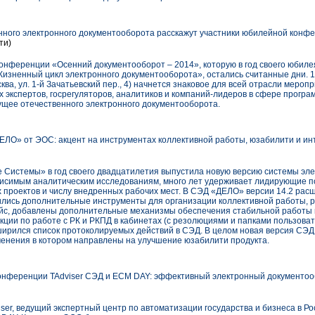
нного электронного документооборота расскажут участники юбилейной кон
ти)
конференции «Осенний документооборот – 2014», которую в год своего юбиле
изненный цикл электронного документооборота», остались считанные дни. 17
, ул. 1-й Зачатьевский пер., 4) начнется знаковое для всей отрасли мероп
 экспертов, госрегуляторов, аналитиков и компаний-лидеров в сфере програ
ущее отечественного электронного документооборота.
ЛО» от ЭОС: акцент на инструментах коллективной работы, юзабилити и и
Системы» в год своего двадцатилетия выпустила новую версию системы эле
ависимым аналитическим исследованиям, много лет удерживает лидирующие п
 проектов и числу внедренных рабочих мест. В СЭД «ДЕЛО» версии 14.2 рас
лись дополнительные инструменты для организации коллективной работы, 
ейс, добавлены дополнительные механизмы обеспечения стабильной работы 
кции по работе с РК и РКПД в кабинетах (с резолюциями и папками пользова
ширился список протоколируемых действий в СЭД. В целом новая версия СЭ
енения в котором направлены на улучшение юзабилити продукта.
онференции TAdviser СЭД и ECM DAY: эффективный электронный документоо
viser, ведущий экспертный центр по автоматизации государства и бизнеса в Р