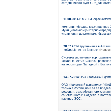
сегодня использует СЭД для обм
11.08.2014
В МУП «Нефтекамскво
Компания «Медиалюкс», партнер Э
Муниципальном унитарном предпри
управления документами была в
28.07.2014
Крупнейшая в Алтайск
«eDocLib: Актив Бизнес»
(Новост
Система управления корпоративны
«eDocLib: Актив Бизнес», развива
на территории Западной и Восточ
14.07.2014
ОАО «Калужский двига
ОАО «Калужский двигатель» («КАД
только в России, но и за ее преде
решения, разработанного компан
собственного ИТ-отдела, а поста
партнер ЭОС.