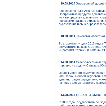
19.08.2014
Электронный докумен
В последние годы учебные заведе
Программные продукты для автома
но и как средства для автоматиз
профессионального образования с
образования и общеобразователь
18.08.2014
Тюменская областная
Во втором полугодии 2013 года в
документами на базе СЭД «ДЕЛО»
«Программ-Сервис» (г.Тюмень), ОО
14.08.2014
Северо-восточные те
пришло на родину Салавата Юл
Органы местного самоуправления 
2008 годах. Желаемый уровень ав
администрации определяли, исход
на новые форматы работы с доку
13.08.2014
«ДЕЛО» на службе Тю
С 2008 года Государственное бю
работает в системе электронного