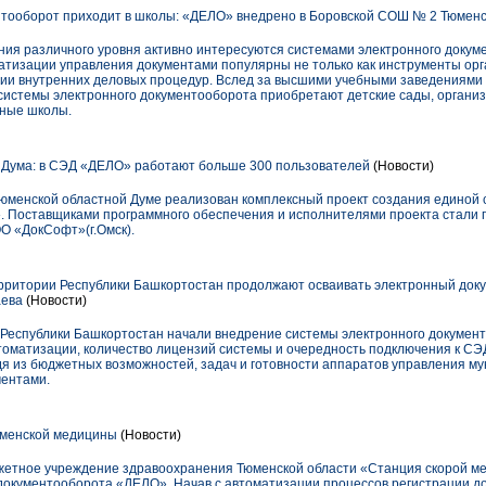
тооборот приходит в школы: «ДЕЛО» внедрено в Боровской СОШ № 2 Тюменс
ния различного уровня активно интересуются системами электронного доку
тизации управления документами популярны не только как инструменты орг
ации внутренних деловых процедур. Вслед за высшими учебными заведениями
истемы электронного документооборота приобретают детские сады, органи
ные школы.
 Дума: в СЭД «ДЕЛО» работают больше 300 пользователей
(Новости)
 Тюменской областной Думе реализован комплексный проект создания единой
. Поставщиками программного обеспечения и исполнителями проекта стали
О «ДокСофт»(г.Омск).
рритории Республики Башкортостан продолжают осваивать электронный до
аева
(Новости)
Республики Башкортостан начали внедрение системы электронного докумен
томатизации, количество лицензий системы и очередность подключения к С
я из бюджетных возможностей, задач и готовности аппаратов управления м
ментами.
менской медицины
(Новости)
джетное учреждение здравоохранения Тюменской области «Станция скорой 
 документооборота «ДЕЛО». Начав с автоматизации процессов регистрации д