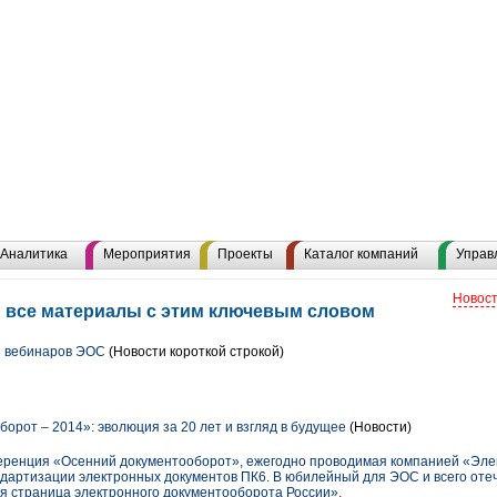
Аналитика
Мероприятия
Проекты
Каталог компаний
Управ
Новост
 все материалы с этим ключевым словом
я вебинаров ЭОС
(Новости короткой строкой)
орот – 2014»: эволюция за 20 лет и взгляд в будущее
(Новости)
ференция «Осенний документооборот», ежегодно проводимая компанией «Э
дартизации электронных документов ПК6. В юбилейный для ЭОС и всего оте
вая страница электронного документооборота России».