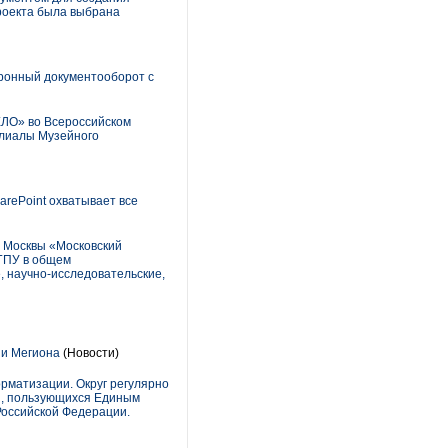
роекта была выбрана
ронный документооборот с
ЕЛО» во Всероссийском
илиалы Музейного
arePoint охватывает все
 Москвы «Московский
МГПУ в общем
 научно-исследовательские,
ии Мегиона
(Новости)
рматизации. Округ регулярно
н, пользующихся Единым
 Российской Федерации.