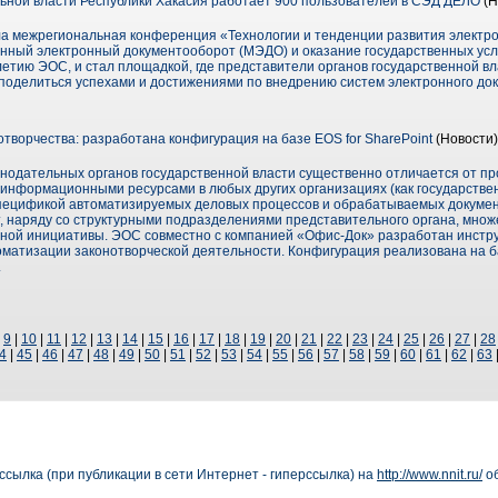
ьной власти Республики Хакасия работает 900 пользователей в СЭД ДЕЛО
(Н
ла межрегиональная конференция «Технологии и тенденции развития электро
нный электронный документооборот (МЭДО) и оказание государственных усл
етию ЭОС, и стал площадкой, где представители органов государственной в
 поделиться успехами и достижениями по внедрению систем электронного до
творчества: разработана конфигурация на базе EOS for SharePoint
(Новости)
нодательных органов государственной власти существенно отличается от пр
информационными ресурсами в любых других организациях (как государственн
пецификой автоматизируемых деловых процессов и обрабатываемых докумен
т, наряду со структурными подразделениями представительного органа, множ
ной инициативы. ЭОС совместно с компанией «Офис-Док» разработан инстру
оматизации законотворческой деятельности. Конфигурация реализована на ба
.
|
9
|
10
|
11
|
12
|
13
|
14
|
15
|
16
|
17
|
18
|
19
|
20
|
21
|
22
|
23
|
24
|
25
|
26
|
27
|
28
4
|
45
|
46
|
47
|
48
|
49
|
50
|
51
|
52
|
53
|
54
|
55
|
56
|
57
|
58
|
59
|
60
|
61
|
62
|
63
сылка (при публикации в сети Интернет - гиперссылка) на
http://www.nnit.ru/
об