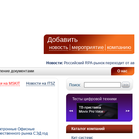
Добавить
новость
мероприятие
компанию
Новости:
Российский RPA-рынок переходит от автоматиз
ление документами
О нас
и на MSKIT
Новости на ITSZ
Поиск:
Тесты цифровой техники
Каталог компаний
лектронные Офисные
чественного рынка СЭД год
Кит-системс