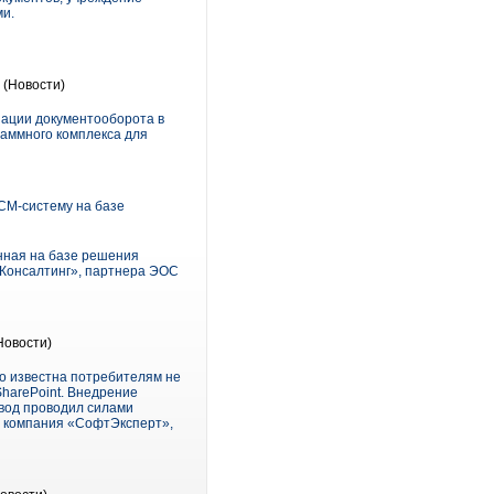
ми.
(Новости)
зации документооборота в
аммного комплекса для
CM-систему на базе
нная на базе решения
-Консалтинг», партнера ЭОС
Новости)
о известна потребителям не
SharePoint. Внедрение
вод проводил силами
а компания «СофтЭксперт»,