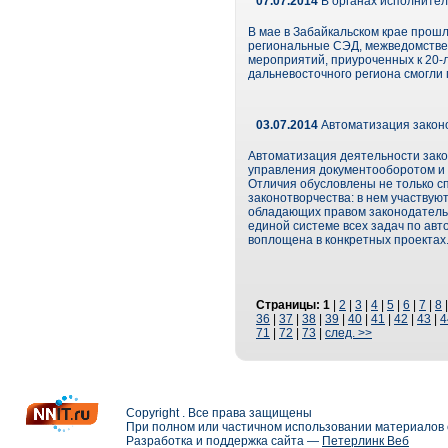
07.07.2014
В органах исполнител
В мае в Забайкальском крае прош
региональные СЭД, межведомстве
мероприятий, приуроченных к 20-л
дальневосточного региона смогли
03.07.2014
Автоматизация законо
Автоматизация деятельности зако
управления документооборотом и 
Отличия обусловлены не только с
законотворчества: в нем участвую
обладающих правом законодатель
единой системе всех задач по авт
воплощена в конкретных проектах
Страницы:
1
|
2
|
3
|
4
|
5
|
6
|
7
|
8
36
|
37
|
38
|
39
|
40
|
41
|
42
|
43
|
4
71
|
72
|
73
|
след. >>
Copyright . Все права защищены
При полном или частичном использовании материалов с
Разработка и поддержка сайта —
Петерлинк Веб