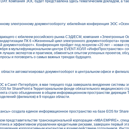
DAY. Компания ЭОС будет представлена здесь тематическим докладом, а та
енному электронному документообороту: юбилейная конференция ЭОС «Осен
впадающего с юбилеем российского рынка СЭД/ECM, компания «Электронные 
тандартизации ПК 6 «Жизненный цикл электронного документооборота» про
 документооборот». Конференция пройдет под лозунгом «20 лет – новая ст
ктября в мультифункциональном центре EVENT-ХОЛЛ «ИнфоПространство» со
 лучших экспертов и практиков, обменяться опытом успешных проектов, обс
просы и поговорить о самых важных трендах будущего.
бласти автоматизировал документооборот в центральном офисе и филиалах 
С в Санкт-Петербурге, в мае текущего года завершила внедрение системы э
OS for SharePoint в Территориальном фонде обязательного медицинского с
оекта стало объединение в общем информационном пространстве дирекции 
делений (филиалов) в 9 городах области.
ансы» создала единое информационное пространство на базе EOS for Share
ском представительстве транснациональной корпорации «MBA EMPIRE», спе
лтинга и эффективном управлении кредитными рисками, завершен первый эт
управления корпоративным контентом и взаимодействием сотрудников. Инст