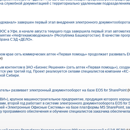
ена служебной документацией с территориально удаленными подразделения
доканал» завершен первый этап внедрения электронного документооборота
ОС в Уфе, в начале августа текущего года завершила первый этап автомати
ятии «Нефтекамскводоканал» (Республика Башкортостан). В качестве прогр
ыбрана СЭД «ДЕЛО».
ом крае сеть коммерческих аптек «Первая помощь» продолжает развивать E
и)
м контентом в ЗАО «Бизнес Решения» (сеть аптек «Первая помощь»), созда
ется уже третий год. Проект реализуется силами специалистов компании «КС
ной Сибири.
тель» развивает электронный документооборот на базе EOS for SharePoint
(
ВИ»), крупное машиностроительное предприятие, продукция которого хорош
лами, второй год работает в системе электронного документооборота EOS for 
ией «Электронные Офисные Системы» на базе платформы MS SharePoint, за
вку программного обеспечения и обучение специалистов заказчика обеспечил