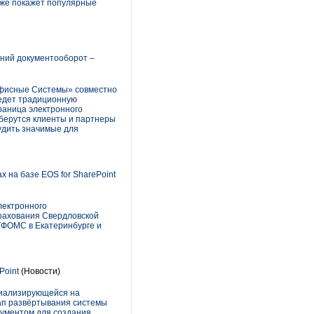
кже покажет популярные
ний документооборот –
Офисные Системы» совместно
ведет традиционную
раница электронного
берутся клиенты и партнеры
удить значимые для
на базе EOS for SharePoint
лектронного
трахования Свердловской
ТФОМС в Екатеринбурге и
Point
(Новости)
циализирующейся на
ап развёртывания системы
рументом для создания