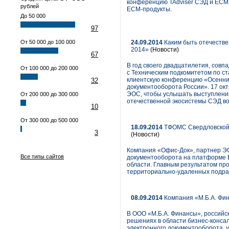
конференцию TAdviser СЭД и ECM 
рублей
ЕСМ-продукты.
До 50 000
97
От 50 000 до 100 000
24.09.2014
Каким быть отечеств
2014»
(Новости)
67
В год своего двадцатилетия, со
От 100 000 до 200 000
с Техническим подкомитетом по с
клиентскую конференцию «Осенний
32
документооборота России». 17 о
ЭОС, чтобы услышать выступления
От 200 000 до 300 000
отечественной экосистемы СЭД во
10
От 300 000 до 500 000
18.09.2014
ТФОМС Свердловской о
3
(Новости)
Компания «Офис-Док», партнер ЭО
Все типы сайтов
документооборота на платформе E
области. Главным результатом пр
территориально-удаленных подраз
08.09.2014
Компания «М.Б.А. Фин
В ООО «М.Б.А. Финансы», россий
решениях в области бизнес-конса
электронного документооборота, 