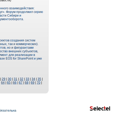
овости)
нного взаимодействия:
уг». Форум продолжил серию
ласти Сибири и
кументооборота.
оектов создания систем
ых, так и коммерческих).
тов, но и фигурантами
ество внешних субъектов,
мент для реализации в
зе EOS for SharePoint и уже
|
29
|
30
|
31
|
32
|
33
|
34
|
35
|
|
64
|
65
|
66
|
67
|
68
|
69
|
70
|
язательна