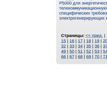
P5000 для энергетичес
телекоммуникационную 
специфических требова
электрогенерирующих 
Страницы:
<< пред.
|
15
|
16
|
17
|
18
|
19
|
2
32
|
33
|
34
|
35
|
36
|
3
49
|
50
|
51
|
52
|
53
|
5
66
|
67
|
68
|
69
|
70
|
7