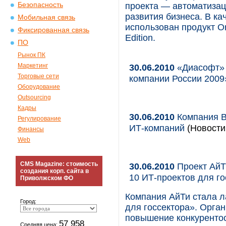
Безопасность
проекта — автоматизац
развития бизнеса. В к
Мобильная связь
использован продукт Ora
Фиксированная связь
Edition.
ПО
Рынок ПК
Маркетинг
30.06.2010
«Диасофт» 
Торговые сети
компании России 2009
Оборудование
Outsourcing
Кадры
30.06.2010
Компания B
Регулирование
ИТ-компаний
(Новости 
Финансы
Web
CMS Magazine: стоимость
30.06.2010
Проект АйТ
создания корп. сайта в
10 ИТ-проектов для го
Приволжском ФО
Компания АйТи стала л
Город:
для госсектора». Орга
повышение конкуренто
57 958
Средняя цена: