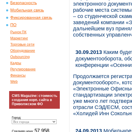
Безопасность
электронного документ
рабочие места системы
Мобильная связь
– со студенческой скам
Фиксированная связь
заведений компании «
ПО
дальнейшем вуз принял
Рынок ПК
собственных управленч
Маркетинг
Торговые сети
Оборудование
30.09.2013
Каким буде
Outsourcing
документооборота, об
Кадры
конференции «Осенни
Регулирование
Финансы
Продолжается регистр
Web
документооборот», кот
«Электронные Офисные
стандартизации электр
CMS Magazine: стоимость
создания корп. сайта в
уже много лет подтвер
Приволжском ФО
отрасли СЭД/ECM, состо
«Холидей Инн Сокольни
Город:
57 958
24.09.2013
Мобильное 
Средняя цена: