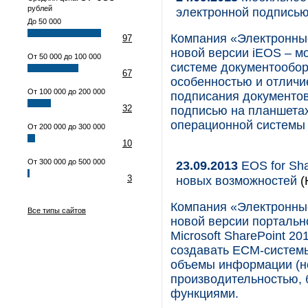
рублей
электронной подписью
До 50 000
Компания «Электронны
97
новой версии iEOS – м
От 50 000 до 100 000
системе документооборо
67
особенностью и отличи
От 100 000 до 200 000
подписания документо
32
подписью на планшетах
операционной системы 
От 200 000 до 300 000
10
От 300 000 до 500 000
23.09.2013
EOS for Sha
3
новых возможностей
(
Компания «Электронны
Все типы сайтов
новой версии портальн
Microsoft SharePoint 20
создавать ECM-системы
объемы информации (не
производительностью,
функциями.