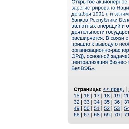
Открытое акционерное
зарегистрировано Наци
декабря 1991 г. и зан
банков Республики Бел
валютных операций и 
деятельности государст
расширяется. В связи 
пришло к выводу о нео
организационно-распор
ОРД), основной задаче
централизация бизнес
БелВЭБ».
Страницы:
<< пред.
|
15
|
16
|
17
|
18
|
19
|
2
32
|
33
|
34
|
35
|
36
|
3
49
|
50
|
51
|
52
|
53
|
5
66
|
67
|
68
|
69
|
70
|
7