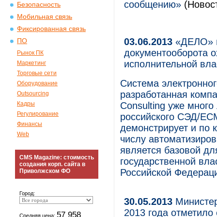
сообщению»
(Новост
Безопасность
Мобильная связь
Фиксированная связь
03.06.2013
«ДЕЛО» в
ПО
документооборота о
Рынок ПК
исполнительной вла
Маркетинг
Торговые сети
Система электронно
Оборудование
разработанная комп
Outsourcing
Кадры
Consulting уже мног
Регулирование
российского СЭД/EC
Финансы
демонстрирует и по 
Web
числу автоматизиров
является базовой дл
CMS Magazine: стоимость
государственной вла
создания корп. сайта в
Российской Федерац
Приволжском ФО
Город:
30.05.2013
Министер
2013 года отметило
57 958
Средняя цена: