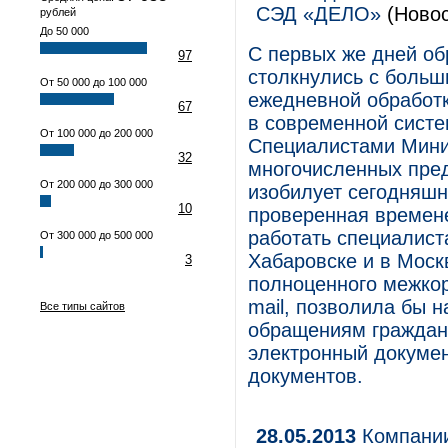
СЭД «ДЕЛО»
(Новос
рублей
До 50 000
С первых же дней об
97
столкнулись с боль
От 50 000 до 100 000
ежедневной обработк
67
в современной систе
От 100 000 до 200 000
Специалистами Мини
32
многочисленных пре
От 200 000 до 300 000
изобилует сегодняшн
10
проверенная времене
работать специалист
От 300 000 до 500 000
Хабаровске и в Моск
3
полноценного межкор
mail, позволила бы 
Все типы сайтов
обращениям граждан
электронный докумен
документов.
28.05.2013
Компании