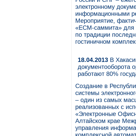
электронному докум
информационными ре
Мероприятие, фактич
«ECM-саммита» для к
по традиции последн
гостиничном комплек
18.04.2013
В Хакаси
документооборота о
работают 80% госу
Создание в Республ
системы электронног
– один из самых мас
реализованных с ис
«Электронные Офисн
Алтайском крае Меж
управления информац
комплексной автомат