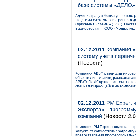
базе системы «ДЕЛО»
Администрация Чекмагушевского 
лицензии системы электронного 
Офисные Системы» (ЭОС). Постав
Башкортостан – ООО «Медиалюкс»
02.12.2011
Компания «
систему учета первич
(Новости)
Компания ABBYY, ведущий мировой
области лингвистики, распознава
ABBYY FlexiCapture в автоматизи
специализирующейся на комплекта
02.12.2011
PM Expert и
Эксперта» - программ
компаний
(Новости 2.0
Компания PM Expert, входящая в г
запускают совместную программу 
предоставления профессиональной