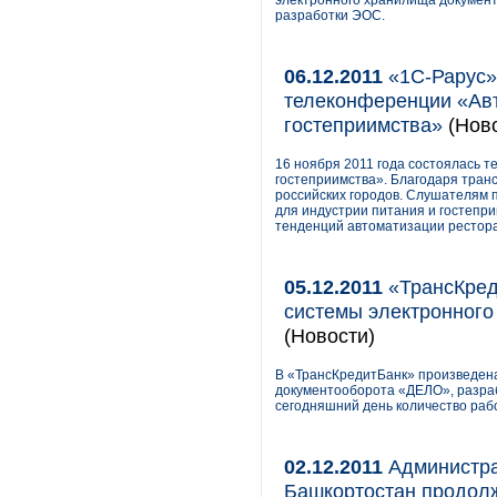
электронного хранилища документ
разработки ЭОС.
06.12.2011
«1С-Рарус»
телеконференции «Авт
гостеприимства»
(Ново
16 ноября 2011 года состоялась 
гостеприимства». Благодаря транс
российских городов. Слушателям 
для индустрии питания и гостепр
тенденций автоматизации рестора
05.12.2011
«ТрансКред
системы электронног
(Новости)
В «ТрансКредитБанк» произведена
документооборота «ДЕЛО», разра
сегодняшний день количество рабо
02.12.2011
Администра
Башкортостан продолж