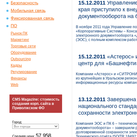
15.12.2011
Управление 
Безопасность
края приступило к вн
Мобильная связь
документооборота на
Фиксированная связь
ПО
В ноябре 2011 года Управление по
«Корпоративные Системы – Консал
Рынок ПК
электронного документооборота 
Маркетинг
(ЭОС), с полным комплексом работ
Торговые сети
Оборудование
15.12.2011
«Астерос» 
Outsourcing
центр для «Башнефти
Кадры
Регулирование
Компании «Астерос» и «СИТРОНИК
Финансы
из крупнейших в Уральском регио
информационные ресурсы компани
Web
13.12.2011
Завершена 
CMS Magazine: стоимость
создания корп. сайта в
национального станда
Приволжском ФО
сохранности электрон
Город:
Компания ЭОС и ПК 6 – техническ
документооборота» – завершили 
долговременной сохранности элек
57 958
Средняя цена:
Технического отчёта ISO/TR 1849