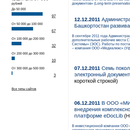
документов» (Long-term preservation
рублей
До 50 000
97
12.12.2011
Администра
От 50 000 до 100 000
Башкортостан развив
67
В сентябре 2011 года Администра
От 100 000 до 200 000
дополнительные рабочие места 
Системы» (ЭОС). Работы по пост
32
– компания ООО «Медиалюкс» (Уф
От 200 000 до 300 000
10
07.12.2011
Семь поколе
От 300 000 до 500 000
электронный докумен
3
короткой строкой)
Все типы сайтов
06.12.2011
В ООО «МИ
внедрения комплексно
платформе eDocLib
(Н
В инвестиционной компании ООО