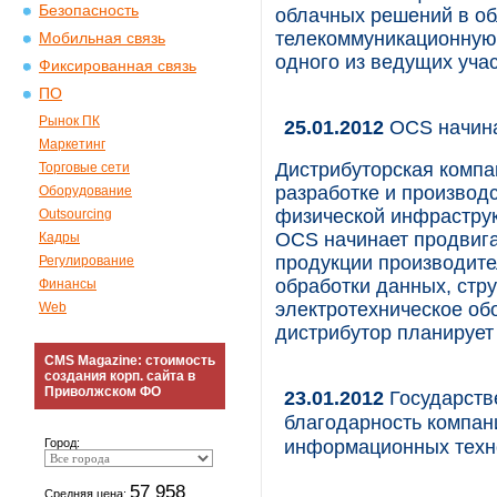
Безопасность
облачных решений в об
телекоммуникационную 
Мобильная связь
одного из ведущих уча
Фиксированная связь
ПО
Рынок ПК
25.01.2012
OCS начина
Маркетинг
Дистрибуторская компа
Торговые сети
разработке и производ
Оборудование
физической инфраструк
Outsourcing
OCS начинает продвига
Кадры
продукции производит
Регулирование
обработки данных, стр
Финансы
электротехническое об
Web
дистрибутор планирует
CMS Magazine: стоимость
создания корп. сайта в
Приволжском ФО
23.01.2012
Государств
благодарность компан
информационных техн
Город:
57 958
Средняя цена: