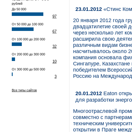
рублей
23.01.2012
«Стинс Кома
До 50 000
97
20 января 2012 года г
От 50 000 до 100 000
двадцатилетие своей д
67
через несколько лет к
расширила свою деятел
От 100 000 до 200 000
различным видам бизне
32
насчитывалось около 20
От 200 000 до 300 000
компания основала фил
10
Сингапуре, Казахстане 
победителем Всероссий
От 300 000 до 500 000
Россию на Международ
3
Все типы сайтов
20.01.2012
Eaton откр
для разработки энерг
Многоотраслевой пром
совместно с партнерам
техническим университе
открытии в Праге межд