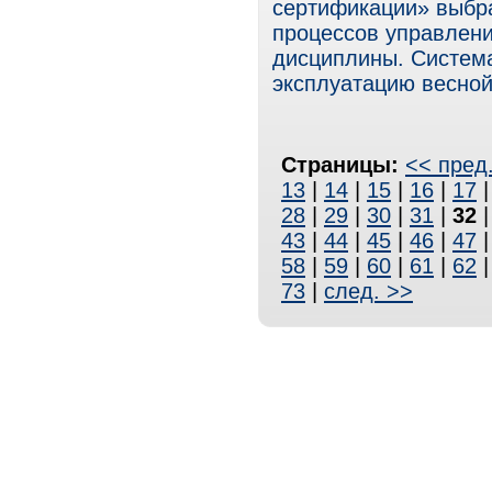
сертификации» выбр
процессов управлени
дисциплины. Систем
эксплуатацию весной 
Страницы:
<< пред
13
|
14
|
15
|
16
|
17
28
|
29
|
30
|
31
|
32
43
|
44
|
45
|
46
|
47
58
|
59
|
60
|
61
|
62
73
|
след. >>