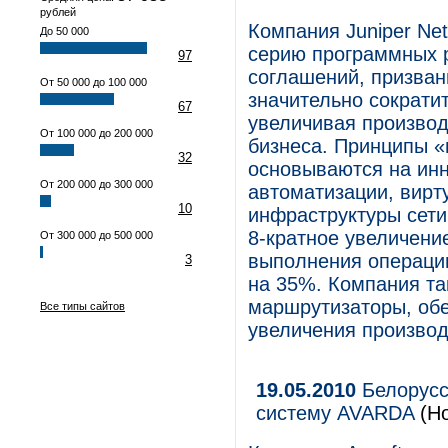
рублей
Компания Juniper Ne
До 50 000
серию программных р
97
соглашений, призван
От 50 000 до 100 000
значительно сократи
67
увеличивая произво
От 100 000 до 200 000
бизнеса. Принципы «
32
основываются на инн
От 200 000 до 300 000
автоматизации, вирт
10
инфраструктуры сети
8-кратное увеличени
От 300 000 до 500 000
выполнения операции
3
на 35%. Компания т
маршрутизаторы, обе
Все типы сайтов
увеличения производ
19.05.2010
Белорусс
систему AVARDA
(Но