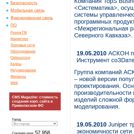
Компания TopS Busine
Безопасность
<Систематика>, осу
Мобильная связь
системы управленчес
Фиксированная связь
программных проду
ПО
<Межрегиональная р
Рынок ПК
Северного Кавказа>.
Маркетинг
Торговые сети
Оборудование
19.05.2010
АСКОН п
Outsourcing
Инструмент соЗDат
Кадры
Регулирование
Группа компаний АС
Финансы
– новой версии попу
Web
проектирования. Осн
производительности
CMS Magazine: стоимость
изделий сложной фо
создания корп. сайта в
моделирования.
Приволжском ФО
Город:
19.05.2010
Juniper 
экономичности сети
57 958
Средняя цена: