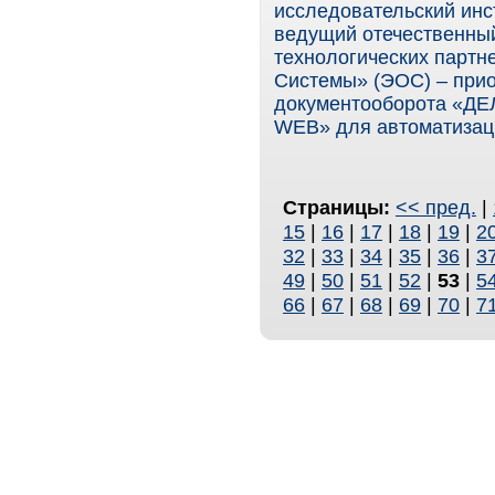
исследовательский инс
ведущий отечественный
технологических парт
Системы» (ЭОС) – прио
документооборота «ДЕ
WEB» для автоматизаци
Страницы:
<< пред.
|
15
|
16
|
17
|
18
|
19
|
2
32
|
33
|
34
|
35
|
36
|
3
49
|
50
|
51
|
52
|
53
|
5
66
|
67
|
68
|
69
|
70
|
7