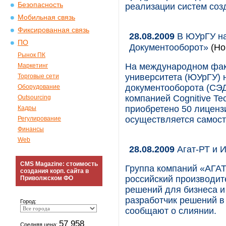
Безопасность
реализации систем со
Мобильная связь
Фиксированная связь
28.08.2009
В ЮУрГУ на
ПО
Документооборот»
(Но
Рынок ПК
На международном фак
Маркетинг
университета (ЮУрГУ) 
Торговые сети
документооборота (СЭ
Оборудование
компанией Cognitive Te
Outsourcing
приобретено 50 лиценз
Кадры
осуществляется самост
Регулирование
Финансы
Web
28.08.2009
Агат-РТ и 
CMS Magazine: стоимость
Группа компаний «АГАТ
создания корп. сайта в
российский производит
Приволжском ФО
решений для бизнеса и
разработчик решений в
Город:
сообщают о слиянии.
57 958
Средняя цена: