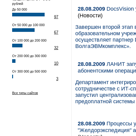
рублей
28.08.2009
DocsVision
До 50 000
(Новости)
97
От 50 000 до 100 000
Завершен второй этап 
67
образовательном учре
осуществляет партнер 
От 100 000 до 200 000
ВолгаЭВМкомплекс».
32
От 200 000 до 300 000
28.08.2009
ЛАНИТ запу
10
абонентскими опера
От 300 000 до 500 000
3
Департамент интегриро
сотрудничестве с ИТ-с
Все типы сайтов
запустил централизова
предоплатной системы 
28.08.2009
Процессы у
"Желдорэкспедиция" а