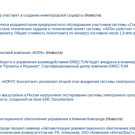
р участвует в создании нижегородской соцкарты
(Новости)
упила координатором предпроектного обследования участников системы «Со
тала техническое задание и технический проект системы. «АйТи» работает п
проекта. Общая стоимость госконтракта по конкурсу составила около 1,9 млн 
нговой компании «КОРА»
(Новости)
борота и управления взаимодействием DIRECTUM будет внедрена в инжинир
я "Проекты и Решения", Сертифицированный дилер компании DIRECTUM.
«КОРУС Консалтинг» реализуют второй этап внедрения системы электронн
е масштабное в России нагрузочное тестирование системы электронного орг
рота, созданной на базе EMC Documentum
ентационного обеспечения управления в Нижнем Новгороде
(Новости)
городе прошел семинар «Автоматизация документационного обеспечения уп
ехническим университетом им. Р.Е. Алексеева, ЗАО «Компания «ИнтерТраст»