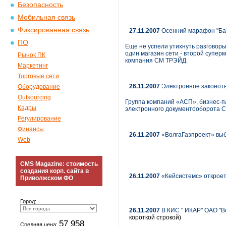
Безопасность
Мобильная связь
Фиксированная связь
27.11.2007
Осенний марафон "Ба
ПО
Еще не успели утихнуть разговоры
один магазин сети - второй супер
Рынок ПК
компания СМ ТРЭЙД.
Маркетинг
Торговые сети
26.11.2007
Электронное законотв
Оборудование
Outsourcing
Группа компаний «АСП», бизнес-п
Кадры
электронного документооборота C
Регулирование
Финансы
26.11.2007
«ВолгаГазпроект» выб
Web
CMS Magazine: стоимость
создания корп. сайта в
26.11.2007
«Кейсистемс» открое
Приволжском ФО
Город:
26.11.2007
В КИС " ИКАР" ОАО "Во
короткой строкой)
57 958
Средняя цена: