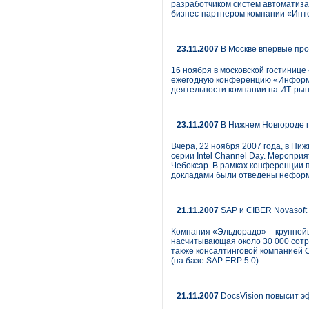
разработчиком систем автоматиза
бизнес-партнером компании «Инт
23.11.2007
В Москве впервые пр
16 ноября в московской гостиниц
ежегодную конференцию «Информа
деятельности компании на ИТ-рынк
23.11.2007
В Нижнем Новгороде п
Вчера, 22 ноября 2007 года, в Ни
серии Intel Channel Day. Меропри
Чебоксар. В рамках конференции 
докладами были отведены неформа
21.11.2007
SAP и CIBER Novasoft
Компания «Эльдорадо» – крупнейш
насчитывающая около 30 000 сотр
также консалтинговой компанией C
(на базе SAP ERP 5.0).
21.11.2007
DocsVision повысит э