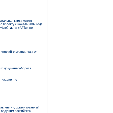
циальная карта жителя
о проекту с начала 2007 года
рублей, доля «АйТи» не
инговой компании "КОРА".
ого документооборота
анизационно-
равления», организованный
, ведущим российским