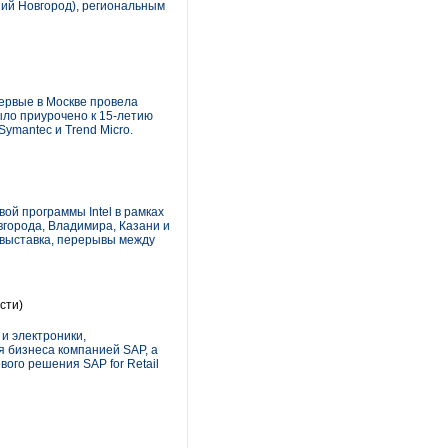
ний Новгород), региональным
ервые в Москве провела
ло приурочено к 15-летию
ymantec и Trend Micro.
ой программы Intel в рамках
вгорода, Владимира, Казани и
 выставка, перерывы между
сти)
и электроники,
 бизнеса компанией SAP, а
ого решения SAP for Retail