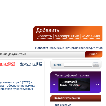
Добавить
новость
мероприятие
компанию
Новости:
Российский RPA-рынок переходит от автомати
ление документами
О нас
и на MSKIT
Новости на ITSZ
Поиск:
Тесты цифровой техники
циальных служб (УСС) в
кта – обеспечение выхода
ции связи существующих
Каталог компаний
Кит-системс