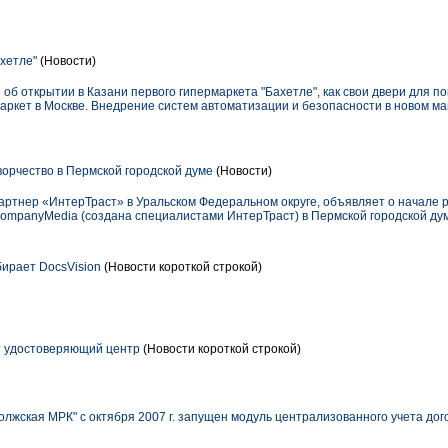
хетле"
(Новости)
 об открытии в Казани первого гипермаркета "Бахетле", как свои двери для 
маркет в Москве. Внедрение систем автоматизации и безопасности в новом м
орчество в Пермской городской думе
(Новости)
артнер «ИнтерТраст» в Уральском Федеральном округе, объявляет о начале 
ompanyMedia (создана специалистами ИнтерТраст) в Пермской городской ду
ирает DocsVision
(Новости короткой строкой)
т удостоверяющий центр
(Новости короткой строкой)
лжская МРК" с октября 2007 г. запущен модуль централизованного учета до