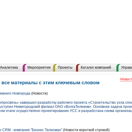
Аналитика
Мероприятия
Проекты
Каталог компаний
Управ
Новост
 все материалы с этим ключевым словом
ижнего Новгорода
(Новости)
росвязь» завершил разработку рабочего проекта «Строительство узла спе
ыступил Нижегородский филиал ОАО «ВолгаТелеком». Основная задача прое
ном этапе осуществлено проектирование УСС и разработана схема организа
r CRM - компания "Бизнес Талисман"
(Новости короткой строкой)