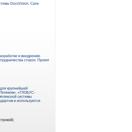
темы DocsVision. Срок
разработке и внедрению
трудничества сторон. Проект
 для крупнейшей
 Телеком», «ГЛОБУС-
мплексной системы
ндартом и используются
строкой)