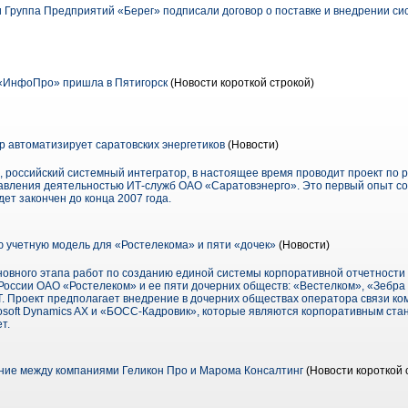
Группа Предприятий «Берег» подписали договор о поставке и внедрении сис
«ИнфоПро» пришла в Пятигорск
(Новости короткой строкой)
р автоматизирует саратовских энергетиков
(Новости)
 российский системный интегратор, в настоящее время проводит проект по 
вления деятельностью ИТ-служб ОАО «Саратовэнерго». Это первый опыт со
дет закончен до конца 2007 года.
учетную модель для «Ростелекома» и пяти «дочек»
(Новости)
овного этапа работ по созданию единой системы корпоративной отчетности
оссии ОАО «Ростелеком» и ее пяти дочерних обществ: «Вестелком», «Зебра
 Проект предполагает внедрение в дочерних обществах оператора связи ко
osoft Dynamics AX и «БОСС-Кадровик», которые являются корпоративным ста
т.
ие между компаниями Геликон Про и Марома Консалтинг
(Новости короткой 