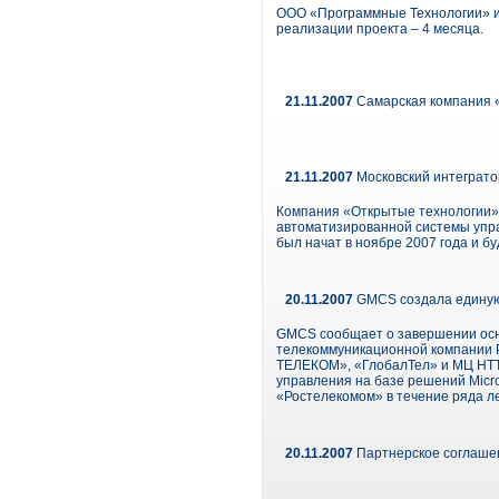
ООО «Программные Технологии» и 
реализации проекта – 4 месяца.
21.11.2007
Самарская компания 
21.11.2007
Московский интеграто
Компания «Открытые технологии»,
автоматизированной системы упра
был начат в ноябре 2007 года и бу
20.11.2007
GMCS cоздала единую 
GMCS cообщает о завершении осн
телекоммуникационной компании Р
ТЕЛЕКОМ», «ГлобалТел» и МЦ НТТ.
управления на базе решений Micr
«Ростелекомом» в течение ряда ле
20.11.2007
Партнерское соглашен