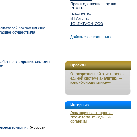
Производственная группа
REMER
Градиентех
ИТ Альянс
1С-ИЖТИСИ, ООО
покупателей распахнул еще
агазине осуществила
Добавь свою компанию
работ по внедрению системы
Проекты
ме.
От разрозненной отчетности к
единой системе аналитики —
кейс «Холодильник.ру»
Интервью
Эволюция партнерства:
экосистема, как единый
организм
говоров компании
(Новости