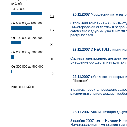
рублей
До 50 000
26.11.2007
Московский интеграто
97
Столичная компания «АйТи» выст
От 50 000 до 100 000
Нижегородской области» и разрабо
67
совместно с другими участниками 
раскрывается.
От 100 000 до 200 000
32
23.11.2007
DIRECTUM в инжинири
От 200 000 до 300 000
Cистема электронного документоо
10
Внедрение осуществляет компани
От 300 000 до 500 000
3
23.11.2007
«Уралсвязьинформ» и 
(Новости)
Все типы сайтов
В рамках проекта проведено само
распорядительного документообо
23.11.2007
Автоматизация докум
8 ноября 2007 года в Нижнем Нов
Нижегородским государственным т