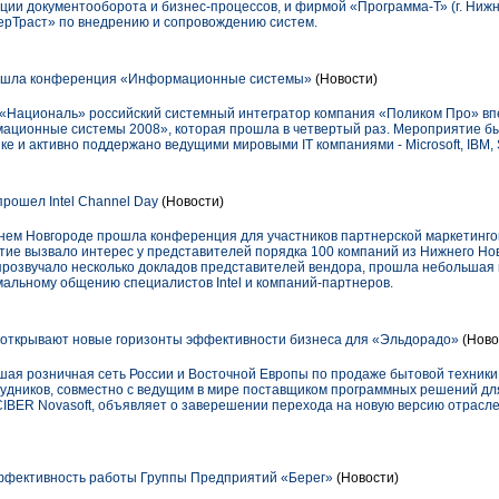
ции документооборота и бизнес-процессов, и фирмой «Программа-Т» (г. Ниж
ерТраст» по внедрению и сопровождению систем.
ошла конференция «Информационные системы»
(Новости)
е «Националь» российский системный интегратор компания «Поликом Про» вп
ционные системы 2008», которая прошла в четвертый раз. Мероприятие бы
е и активно поддержано ведущими мировыми IT компаниями - Microsoft, IBM, S
рошел Intel Channel Day
(Новости)
жнем Новгороде прошла конференция для участников партнерской маркетингов
ятие вызвало интерес у представителей порядка 100 компаний из Нижнего Но
прозвучало несколько докладов представителей вендора, прошла небольшая
льному общению специалистов Intel и компаний-партнеров.
 открывают новые горизонты эффективности бизнеса для «Эльдорадо»
(Ново
ая розничная сеть России и Восточной Европы по продаже бытовой техники 
удников, совместно с ведущим в мире поставщиком программных решений для
IBER Novasoft, объявляет о заверешении перехода на новую версию отраслев
ффективность работы Группы Предприятий «Берег»
(Новости)