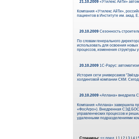
21.10.2009
«Утилекс АйТи» автом
Компания «Утилекс АйТи», российс
пациентов в Институте им. акад.
20.10.2009
Сезонность строитель
По словам генерального директор
использовать для освоения новых
процессов, изменения структуры у
20.10.2009
1С-Рарус: автоматизир
История сети универсамов "Звёздн
холдинговой компании СКМ. Сегодн
20.10.2009
«Аплана» внедрила 
Компания «Аплана» завершила пр
«ФосАгро»). Внедренная СЭД БОС
управленческих процессов и реши
удаленными подразделениями комп
Страницы:
<< пред.
|
1
|
2
|
3
|
4
|