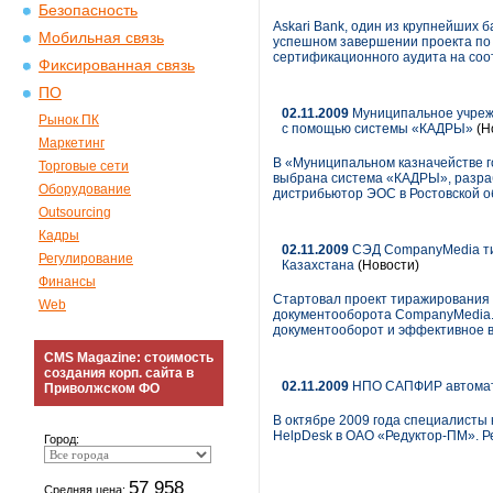
Безопасность
Askari Bank, один из крупнейших
Мобильная связь
успешном завершении проекта по
сертификационного аудита на соо
Фиксированная связь
ПО
02.11.2009
Муниципальное учрежд
Рынок ПК
с помощью системы «КАДРЫ»
(Н
Маркетинг
В «Муниципальном казначействе го
Торговые сети
выбрана система «КАДРЫ», разра
Оборудование
дистрибьютор ЭОС в Ростовской о
Outsourcing
Кадры
02.11.2009
СЭД CompanyMedia тир
Регулирование
Казахстана
(Новости)
Финансы
Стартовал проект тиражирования 
Web
документооборота CompanyMedia.
документооборот и эффективное в
CMS Magazine: стоимость
создания корп. сайта в
02.11.2009
НПО САПФИР автомати
Приволжском ФО
В октябре 2009 года специалист
HelpDesk в ОАО «Редуктор-ПМ». Р
Город:
57 958
Средняя цена: