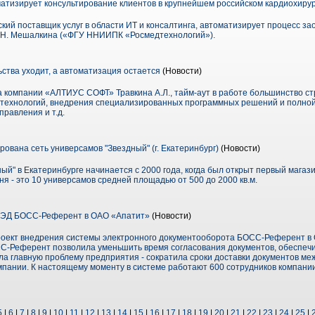
атизирует консультирование клиентов в крупнейшем российском кардиохиру
кий поставщик услуг в области ИТ и консалтинга, автоматизирует процесс за
 Е.Н. Мешалкина («ФГУ ННИИПК «Росмедтехнологий»).
ства уходит, а автоматизация остается
(Новости)
а компании «АЛТИУС СОФТ» Травкина А.Л., тайм-аут в работе большинство с
 технологий, внедрения специализированных программных решений и полной
правления и т.д.
ована сеть универсамов "Звездный" (г. Екатеринбург)
(Новости)
ый" в Екатеринбурге начинается с 2000 года, когда был открыт первый магаз
я - это 10 универсамов средней площадью от 500 до 2000 кв.м.
СЭД БОСС-Референт в ОАО «Апатит»
(Новости)
оект внедрения системы электронного документооборота БОСС-Референт в 
С-Референт позволила уменьшить время согласования документов, обеспеч
ла главную проблему предприятия - сократила сроки доставки документов м
ании. К настоящему моменту в системе работают 600 сотрудников компании
5
|
6
|
7
|
8
|
9
|
10
|
11
|
12
|
13
|
14
|
15
|
16
|
17
|
18
|
19
|
20
|
21
|
22
|
23
|
24
|
25
|