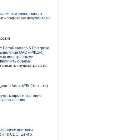
ка систем электронного
ть подготовку документов с
ости)
FormReader 6.5 Enterprise
разделение ОАО «РЖД»).
емых иностранными
увеличить объемы
о снизить трудозатраты на
инге «Астэк МТ»
(Новости)
учет кадров и торговую
лях повышения
-процесс доставки
ой ГК CDC (Центр