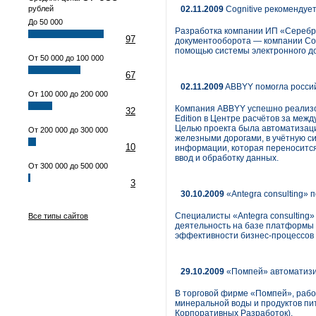
рублей
02.11.2009
Cognitive рекоменду
До 50 000
Разработка компании ИП «Серебря
97
документооборота — компании Cogn
помощью системы электронного д
От 50 000 до 100 000
67
02.11.2009
ABBYY помогла россий
От 100 000 до 200 000
Компания ABBYY успешно реализов
32
Edition в Центре расчётов за ме
Целью проекта была автоматизаци
От 200 000 до 300 000
железными дорогами, в учётную с
10
информации, которая переносится
ввод и обработку данных.
От 300 000 до 500 000
3
30.10.2009
«Antegra consulting»
Специалисты «Antegra consulting»
Все типы сайтов
деятельность на базе платформы 
эффективности бизнес-процессов 
29.10.2009
«Помпей» автоматизир
В торговой фирме «Помпей», рабо
минеральной воды и продуктов п
Корпоративных Разработок).