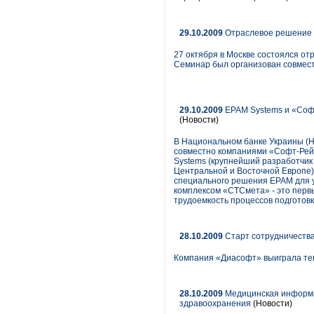
29.10.2009
Отраслевое решение 
27 октября в Москве состоялся о
Семинар был организован совместн
29.10.2009
EPAM Systems и «Соф
(Новости)
В Национальном банке Украины (
совместно компаниями «Софт-Рейт
Systems (крупнейший разработчик 
Центральной и Восточной Европе).
специального решения EPAM для у
комплексом «СТСмета» - это перв
трудоемкость процессов подготов
28.10.2009
Старт сотрудничеств
Компания «Диасофт» выиграла тенд
28.10.2009
Медицинская информа
здравоохранения
(Новости)