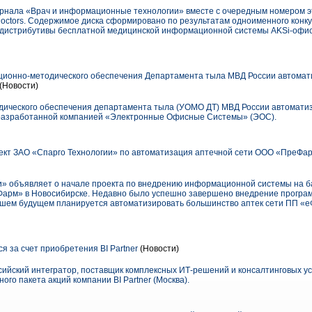
урнала «Врач и информационные технологии» вместе с очередным номером э
4Doctors. Содержимое диска сформировано по результатам одноименного конк
ет дистрибутивы бесплатной медицинской информационной системы AKSi-офи
ционно-методического обеспечения Департамента тыла МВД России автомат
(Новости)
дического обеспечения департамента тыла (УОМО ДТ) МВД России автомати
, разработанной компанией «Электронные Офисные Системы» (ЭОС).
ект ЗАО «Спарго Технологии» по автоматизация аптечной сети ООО «ПреФа
и» объявляет о начале проекта по внедрению информационной системы на б
Фарм» в Новосибирске. Недавно было успешно завершено внедрение програ
шем будущем планируется автоматизировать большинство аптек сети ПП «е
 за счет приобретения BI Partner
(Новости)
сийский интегратор, поставщик комплексных ИТ-решений и консалтинговых ус
го пакета акций компании BI Partner (Москва).