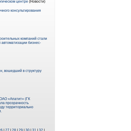
ргическом центре
(Новости)
очного консультирования
троительных компаний стали
 автоматизации бизнес-
ин, вошедший в структуру
ОАО «Апатит» (ГК
ила прозрачность
ежду территориально
.
26
|
27
|
28
|
29
|
30
|
31
|
32
|