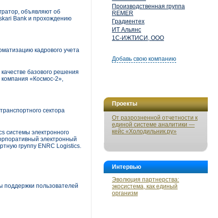
Производственная группа
гратор, объявляют об
REMER
kari Bank и прохождению
Градиентех
ИТ Альянс
1С-ИЖТИСИ, ООО
оматизацию кадрового учета
Добавь свою компанию
 качестве базового решения
компания «Космос-2»,
Проекты
транспортного сектора
От разрозненной отчетности к
единой системе аналитики —
кейс «Холодильник.ру»
cs системы электронного
корпоративный электронный
тную группу ENRC Logistics.
Интервью
Эволюция партнерства:
ы поддержки пользователей
экосистема, как единый
организм