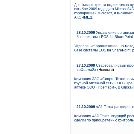
Две тысячи триста подписчиков ж
октябре 2009 года диск Microsoft
корпорацией Microsoft, и включа
АКСИМЕД.
28.10.2009
Управление организа
базе системы EOS for SharePoint
Управление организационно-мето
базе системы EOS for SharePoint
27.10.2009
Стартовал новый про
«еФарма2»
(Новости)
Компания ЗАО «Спарго Технологи
крупной аптечной сети ООО «Пре
аптеке ООО «ПреФарм». В ближай
21.10.2009
«Ай-Теко» расширяется
Компания «Ай-Теко», ведущий рос
сделки по приобретению контрольно