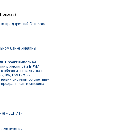
Новости)
ота предприятий Газпрома.
льном банке Украины
и. Проект выполнен
ий в Украине) и EPAM
в области консалтинга в
MS, BW, BW-BPS) и
грация системы со сметным
 прозрачность и снижена
анке «ЗЕНИТ».
форматизации