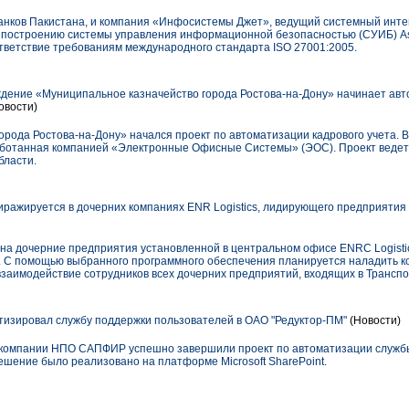
 банков Пакистана, и компания «Инфосистемы Джет», ведущий системный инте
 построению системы управления информационной безопасностью (СУИБ) As
тветствие требованиям международного стандарта ISO 27001:2005.
ение «Муниципальное казначейство города Ростова-на-Дону» начинает авт
овости)
рода Ростова-на-Дону» начался проект по автоматизации кадрового учета. В
ботанная компанией «Электронные Офисные Системы» (ЭОС). Проект ведет 
бласти.
ажируется в дочерних компаниях ENR Logistics, лидирующего предприятия 
на дочерние предприятия установленной в центральном офисе ENRC Logisti
 С помощью выбранного программного обеспечения планируется наладить 
заимодействие сотрудников всех дочерних предприятий, входящих в Транспор
зировал службу поддержки пользователей в ОАО "Редуктор-ПМ"
(Новости)
ы компании НПО САПФИР успешно завершили проект по автоматизации служб
ешение было реализовано на платформе Microsoft SharePoint.