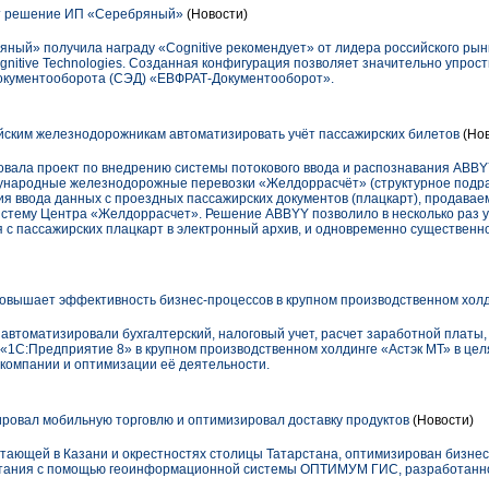
ет решение ИП «Серебряный»
(Новости)
ный» получила награду «Cognitive рекомендует» от лидера российского рын
itive Technologies. Созданная конфигурация позволяет значительно упрости
окументооборота (СЭД) «ЕВФРАТ-Документооборот».
ским железнодорожникам автоматизировать учёт пассажирских билетов
(Нов
ала проект по внедрению системы потокового ввода и распознавания ABBYY 
ждународные железнодорожные перевозки «Желдоррасчёт» (структурное под
я ввода данных с проездных пассажирских документов (плацкарт), продава
истему Центра «Желдоррасчет». Решение ABBYY позволило в несколько раз 
 с пассажирских плацкарт в электронный архив, и одновременно существенн
 повышает эффективность бизнес-процессов в крупном производственном холд
 автоматизировали бухгалтерский, налоговый учет, расчет заработной платы, 
«1С:Предприятие 8» в крупном производственном холдинге «Астэк МТ» в це
компании и оптимизации её деятельности.
овал мобильную торговлю и оптимизировал доставку продуктов
(Новости)
тающей в Казани и окрестностях столицы Татарстана, оптимизирован бизнес
итания с помощью геоинформационной системы ОПТИМУМ ГИС, разработанн