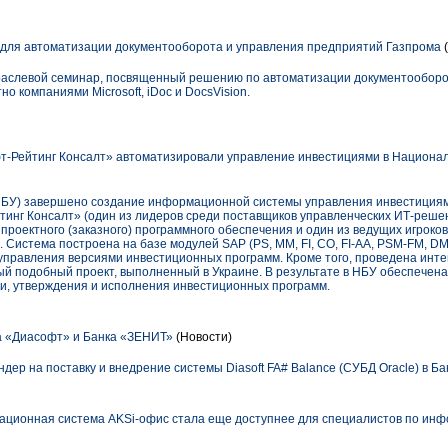
для автоматизации документооборота и управления предприятий Газпрома
(
траслевой семинар, посвященный решению по автоматизации документообор
о компаниями Microsoft, iDoc и DocsVision.
т-Рейтинг Консалт» автоматизировали управление инвестициями в Национа
НБУ) завершено создание информационной системы управления инвестициям
инг Консалт» (один из лидеров среди поставщиков управленческих ИТ-решен
проектного (заказного) программного обеспечения и один из ведущих игроков 
 Система построена на базе модулей SAP (PS, MM, FI, CO, FI-AA, PSM-FM, D
правления версиями инвестиционных программ. Кроме того, проведена инте
ый подобный проект, выполненный в Украине. В результате в НБУ обеспечена
ки, утверждения и исполнения инвестиционных программ.
а «Диасофт» и Банка «ЗЕНИТ»
(Новости)
ер на поставку и внедрение системы Diasoft FA# Balance (СУБД Oracle) в Б
ционная система AKSi-офис стала еще доступнее для специалистов по ин