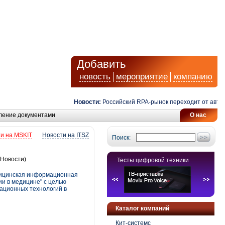
Добавить
новость
мероприятие
компанию
Новости:
Российский RPA-рынок переходит от автоматиз
ление документами
О нас
и на MSKIT
Новости на ITSZ
Поиск:
Новости)
Тесты цифровой техники
дицинская информационная
и в медицине" с целью
ационных технологий в
Каталог компаний
Кит-системс