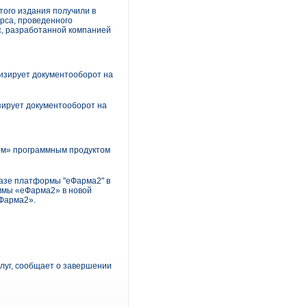
того издания получили в
урса, проведенного
с, разработанной компанией
изирует документооборот на
зирует документооборот на
рм» программным продуктом
азе платформы "еФарма2" в
ммы «еФарма2» в новой
Фарма2».
луг, сообщает о завершении