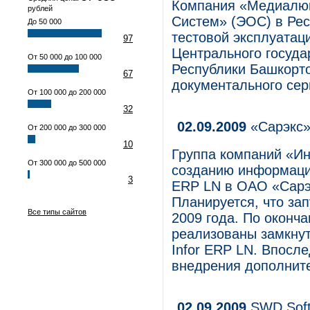
Компания «Медиалюк
рублей
Систем» (ЭОС) в Рес
До 50 000
тестовой эксплуатац
97
Центрального госуда
От 50 000 до 100 000
Республики Башкорто
67
документального сер
От 100 000 до 200 000
32
02.09.2009
«Сарэкс»
От 200 000 до 300 000
10
Группа компаний «Ин
От 300 000 до 500 000
созданию информацио
3
ERP LN в ОАО «Сарэк
Планируется, что за
Все типы сайтов
2009 года. По оконча
реализованы замкнут
Infor ERP LN. Впосле
внедрения дополнит
02.09.2009
SWD Soft