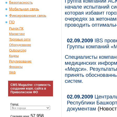
Группа компаний АС
Безопасность
начале испытаний си
Мобильная связь
которая избавит гор
Фиксированная связь
очередях за жетонам
ПО
проводить оптимальн
Рынок ПК
Маркетинг
Торговые сети
02.09.2009
IBS пров
Оборудование
Группы компаний «
Outsourcing
Кадры
Специалисты компани
Регулирование
медицинских информ
Финансы
«Медси». Результаты
Web
принять обоснованн
систем.
CMS Magazine: стоимость
создания корп. сайта в
Приволжском ФО
02.09.2009
Централь
Республики Башкорт
Город:
документам
(Новост
57 958
Средняя цена: