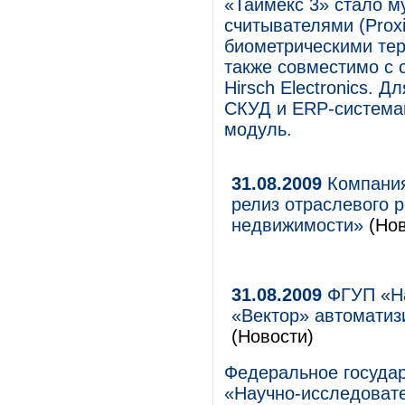
«Таймекс 3» стало м
считывателями (Proxim
биометрическими тер
также совместимо с с
Hirsch Electronics. 
СКУД и ERP-система
модуль.
31.08.2009
Компания
релиз отраслевого
недвижимости»
(Нов
31.08.2009
ФГУП «На
«Вектор» автоматиз
(Новости)
Федеральное госуда
«Научно-исследоват