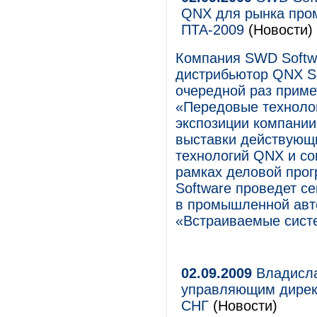
QNX для рынка про
ПТА-2009
(Новости)
Компания SWD Softw
дистрибьютор QNX So
очередной раз приме
«Передовые технолог
экспозиции компании
выставки действующ
технологий QNX и с
рамках деловой про
Software проведет с
в промышленной авто
«Встраиваемые сист
02.09.2009
Владисла
управляющим директ
СНГ
(Новости)