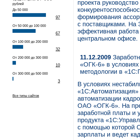
проекта руководство
рублей
конкурентоспособнос
До 50 000
формирования ассор
97
с поставщиками. На 
От 50 000 до 100 000
эффективная работа 
67
центральном офисе.
От 100 000 до 200 000
32
11.12.2009
Заработн
От 200 000 до 300 000
«ОГК-6» в условиях
10
методологии в «1С:
От 300 000 до 500 000
3
В условиях нестабил
«1С:Автоматизация»
Все типы сайтов
автоматизации кадро
ОАО «ОГК-6». На пр
заработной платы и 
продукта «1С:Управ
с помощью которой 
зарплаты и ведет ка