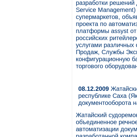
разработки решений 
Service Management)
супермаркетов, объя
проекта по автомати
платформы assyst от
российских ритейлер
услугами различных 
Продаж, Службы Эксп
конфигурационную ба
торгового оборудова
08.12.2009
Жатайски
республике Саха (Як
документооборота 
Жатайский судоремо
объединенное речное
автоматизации доку
разработанной комп