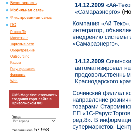
Безопасность
14.12.2009
«Ай-Теко
Мобильная связь
«Самараэнерго»
(Но
Фиксированная связь
Компания «Ай-Теко»,
ПО
интегратор, объявляе
Рынок ПК
внедрению системы 
Маркетинг
«Самараэнерго».
Торговые сети
Оборудование
Outsourcing
14.12.2009
Сочински
Кадры
автоматизировал на
Регулирование
продовольственным
Финансы
Краснодарского кра
Web
Сочинский филиал к
CMS Magazine: стоимость
направление рознич
создания корп. сайта в
Приволжском ФО
товарами Староминск
ПП «1С-Рарус:Торгов
Город:
ред.8». В информац
супермаркетов, Цент
57 958
Средняя цена: