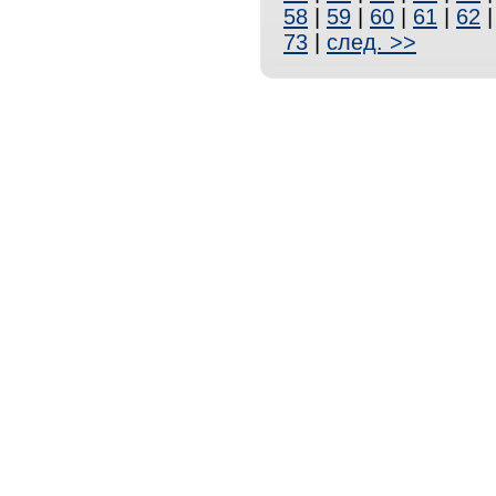
58
|
59
|
60
|
61
|
62
73
|
след. >>