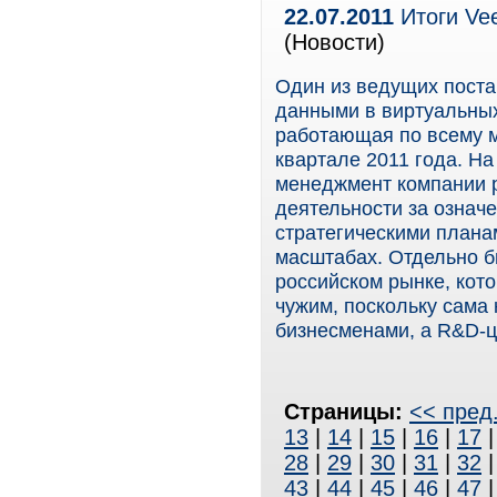
22.07.2011
Итоги Ve
(Новости)
Один из ведущих пост
данными в виртуальных
работающая по всему м
квартале 2011 года. Н
менеджмент компании р
деятельности за означ
стратегическими плана
масштабах. Отдельно б
российском рынке, кот
чужим, поскольку сама
бизнесменами, а R&D-ц
Страницы:
<< пред
13
|
14
|
15
|
16
|
17
28
|
29
|
30
|
31
|
32
43
|
44
|
45
|
46
|
47