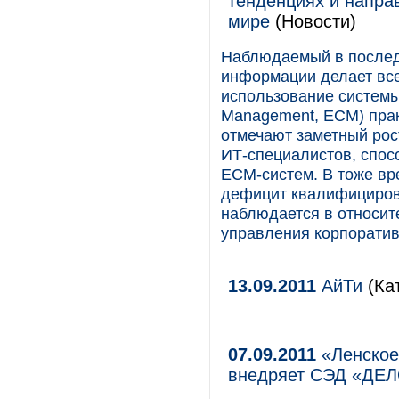
тенденциях и напра
мире
(Новости)
Наблюдаемый в послед
информации делает все
использование системы 
Management, ECM) прак
отмечают заметный рос
ИТ-специалистов, cпос
ECM-систем. В тоже вр
дефицит квалифициров
наблюдается в относите
управления корпоратив
13.09.2011
АйТи
(Ка
07.09.2011
«Ленское
внедряет СЭД «ДЕ