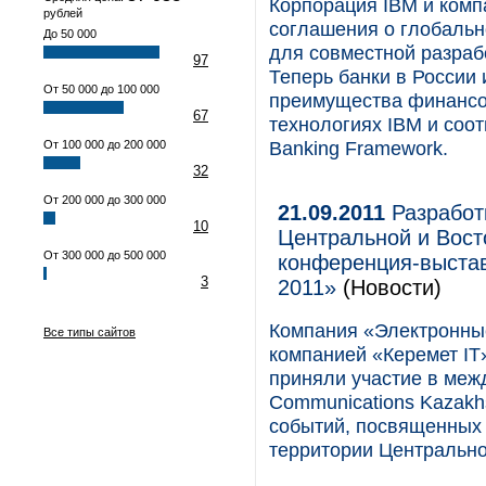
Корпорация IBM и ком
рублей
соглашения о глобально
До 50 000
для совместной разраб
97
Теперь банки в России
От 50 000 до 100 000
преимущества финансо
67
технологиях IBM и соо
Banking Framework.
От 100 000 до 200 000
32
От 200 000 до 300 000
21.09.2011
Разработ
10
Центральной и Вост
От 300 000 до 500 000
конференция-выставк
3
2011»
(Новости)
Компания «Электронны
Все типы сайтов
компанией «Керемет IT
приняли участие в меж
Communications Kazakh
событий, посвященных
территории Центрально