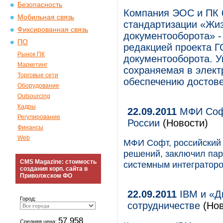
Безопасность
Компания ЭОС и ПК 6
Мобильная связь
стандартизации «Жиз
Фиксированная связь
документооборота» -
ПО
редакцией проекта Г
Рынок ПК
документооборота. 
Маркетинг
сохраняемая в элект
Торговые сети
обеспечению достове
Оборудование
Outsourcing
Кадры
22.09.2011
МФИ Софт
Регулирование
России
(Новости)
Финансы
Web
МФИ Софт, российский
решений, заключил пар
CMS Magazine: стоимость
системным интеграторо
создания корп. сайта в
Приволжском ФО
22.09.2011
IBM и «Д
Город:
сотрудничестве
(Нов
57 958
Средняя цена: