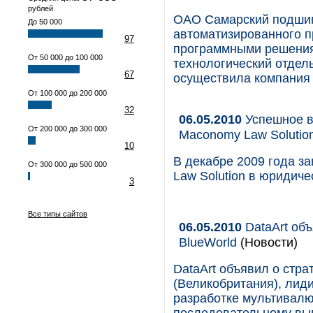
рублей
ОАО Самарский подшип
До 50 000
автоматизированного 
97
программными решения
От 50 000 до 100 000
технологический отдел
67
осуществила компания
От 100 000 до 200 000
32
06.05.2010
Успешное в
От 200 000 до 300 000
Maconomy Law Solutio
10
В декабре 2009 года 
От 300 000 до 500 000
Law Solution в юридичес
3
Все типы сайтов
06.05.2010
DataArt объ
BlueWorld
(Новости)
DataArt объявил о стра
(Великобритания), лид
разработке мультивалю