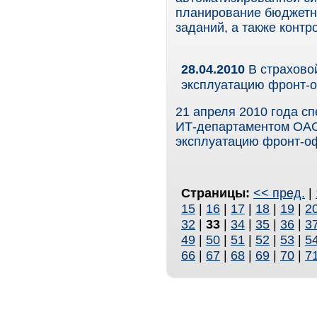
планирование бюджетн
заданий, а также контр
28.04.2010
В страхово
эксплуатацию фронт-о
21 апреля 2010 года с
ИТ-департаментом ОА
эксплуатацию фронт-офи
Страницы:
<< пред.
|
15
|
16
|
17
|
18
|
19
|
2
32
|
33
|
34
|
35
|
36
|
3
49
|
50
|
51
|
52
|
53
|
5
66
|
67
|
68
|
69
|
70
|
7