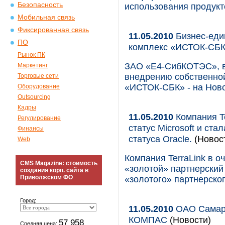
Безопасность
использования продуктов
Мобильная связь
Фиксированная связь
11.05.2010
Бизнес-еди
ПО
комплекс «ИСТОК-СБК
Рынок ПК
ЗАО «Е4-СибКОТЭС», в
Маркетинг
внедрению собственной
Торговые сети
«ИСТОК-СБК» - на Ново
Оборудование
Outsourcing
Кадры
11.05.2010
Компания Te
Регулирование
статус Microsoft и ст
Финансы
статуса Oracle.
(Новос
Web
Компания TerraLink в 
CMS Magazine: стоимость
«золотой» партнерский 
создания корп. сайта в
Приволжском ФО
«золотого» партнерског
Город:
11.05.2010
ОАО Самарс
КОМПАС
(Новости)
57 958
Средняя цена: