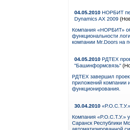
04.05.2010
НОРБИТ пер
Dynamics AX 2009
(Нов
Компания «НОРБИТ» об
функциональности логи
компании Mr.Doors на 
04.05.2010
РДТЕХ пров
"Башинформсвязь"
(Но
РДТЕХ завершил проек
приложений компании и
функционирования.
30.04.2010
«Р.О.С.Т.У
Компания «Р.О.С.Т.У.» 
Саранск Республики М
автоматизированной с