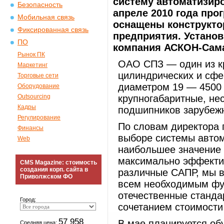
систему автоматизир
Безопасность
апреле 2010 года пр
Мобильная связь
оснащены конструкто
Фиксированная связь
предприятия. Установ
ПО
компания АСКОН-Сама
Рынок ПК
ОАО СПЗ — один из кр
Маркетинг
цилиндрических и сф
Торговые сети
диаметром 19 — 4500 
Оборудование
Outsourcing
крупногабаритные, не
Кадры
подшипников зарубеж
Регулирование
По словам директора 
Финансы
выборе системы автом
Web
наибольшее значение 
максимально эффекти
CMS Magazine: стоимость
создания корп. сайта в
различные САПР, мы 
Приволжском ФО
всем необходимым фу
отечественные станда
Город:
сочетанием стоимост
57 958
В мае планируется об
Средняя цена: