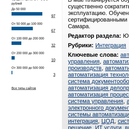
рублей
существенно сократит
До 50 000
эксплуатацию. Обучен
97
сертифицированными 
От 50 000 до 100 000
Самара.
67
Редактор раздела:
Юр
От 100 000 до 200 000
Рубрики:
Интеграция
32
От 200 000 до 300 000
Ключевые слова:
ав
10
управления
,
автомати
производств
,
автомат
От 300 000 до 500 000
автоматизация технол
3
система документооб
автоматизация делоп
Все типы сайтов
автоматизация процес
система управления
,
электронного докумен
системы автоматизац
интеграция
,
ЦОД
,
сис
решение
,
ИТ услуги
,
в