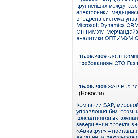
крупнейших международ
электроники, медицинс
внедрена система упр
Microsoft Dynamics CR
ОПТИМУМ Мерчандайзин
аналитики ОПТИМУМ O
15.09.2009
«УСП Компь
требованиям СТО Газп
15.09.2009
SAP Busines
(Новости)
Компании SAP, мирово
управления бизнесом, и 
консалтинговых компа
завершении проекта вне
«Авиакруг» – поставщи
авиации. В результате