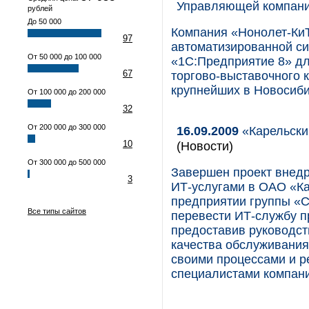
Управляющей компани
рублей
До 50 000
Компания «Нонолет-КиТ
97
автоматизированной с
От 50 000 до 100 000
«1С:Предприятие 8» д
67
торгово-выставочного 
крупнейших в Новосиби
От 100 000 до 200 000
32
От 200 000 до 300 000
16.09.2009
«Карельски
10
(Новости)
От 300 000 до 500 000
Завершен проект внед
3
ИТ-услугами в ОАО «К
предприятии группы «С
Все типы сайтов
перевести ИТ-службу п
предоставив руководст
качества обслуживания
своими процессами и р
специалистами компа