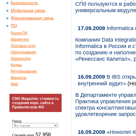
Безопасность
СПб пользуются в раб
универсальным модулем
Мобильная связь
Фиксированная связь
ПО
17.09.2009
Informatica
Рынок ПК
Компания Data Integrat
Маркетинг
Informatica в России и
Торговые сети
по созданию и наполне
Оборудование
«Ренессанс Капитал», 
Outsourcing
Кадры
Регулирование
16.09.2009
В IBS откры
Финансы
внутренний аудит»
(Но
Web
В Департаменте управл
CMS Magazine: стоимость
Практика управления р
создания корп. сайта в
спектра консалтинговы
Приволжском ФО
удовлетворение запрос
Город:
16.09.2009
«Нонолет-К
57 958
Средняя цена: