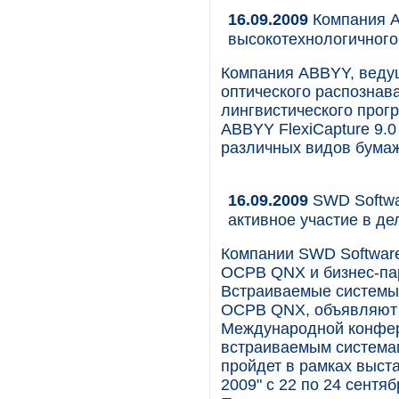
16.09.2009
Компания A
высокотехнологичного
Компания ABBYY, веду
оптического распознав
лингвистического прог
ABBYY FlexiCapture 9.0
различных видов бума
16.09.2009
SWD Softwa
активное участие в д
Компании SWD Softwar
ОСРВ QNX и бизнес-парт
Встраиваемые системы"
ОСРВ QNX, объявляют 
Международной конфер
встраиваемым системам
пройдет в рамках выст
2009" с 22 по 24 сентя