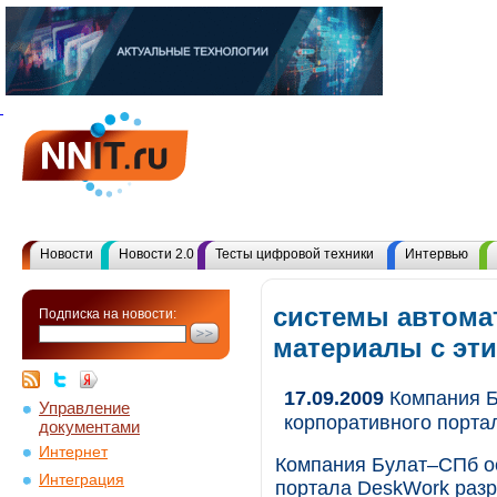
Новости
Новости 2.0
Тесты цифровой техники
Интервью
системы автомат
Подписка на новости:
материалы с эт
17.09.2009
Компания Б
Управление
корпоративного порта
документами
Интернет
Компания Булат–СПб о
Интеграция
портала DeskWork разра