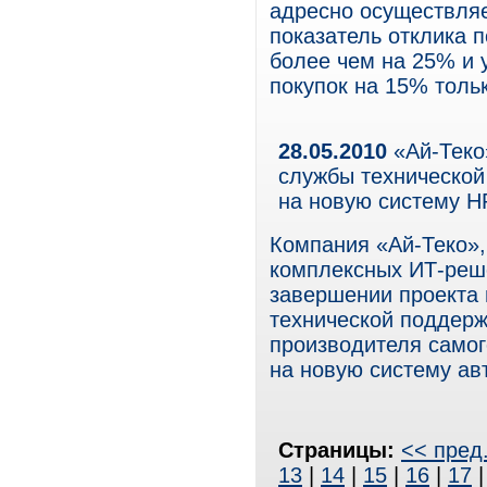
адресно осуществляе
показатель отклика 
более чем на 25% и 
покупок на 15% тольк
28.05.2010
«Ай-Теко
службы техническо
на новую систему H
Компания «Ай-Теко»,
комплексных ИТ-реше
завершении проекта 
технической поддер
производителя самог
на новую систему ав
Страницы:
<< пред
13
|
14
|
15
|
16
|
17