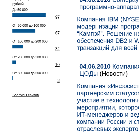
рублей
программно-аппара
До 50 000
97
Компания IBM (NYSE:
модернизации прогр
От 50 000 до 100 000
“Кампэй”. Решение н
67
обеспечения DB2 и 
От 100 000 до 200 000
транзакций для всей
32
От 200 000 до 300 000
10
04.06.2010
Компания
ЦОДы
(Новости)
От 300 000 до 500 000
3
Компания «Инфосис
партнерским статусом
Все типы сайтов
участие в технологи
мероприятии, которо
ИТ-менеджеров и ве
компании России и с
отраслевых эксперто