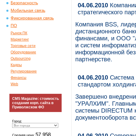
Безопасность
04.06.2010
Компании
Мобильная связь
стратегического пар
Фиксированная связь
Компания BSS, лидер
ПО
дистанционного банк
Рынок ПК
финансами, и ООО "
Маркетинг
и систем информати
Торговые сети
информационной безо
Оборудование
партнерстве.
Outsourcing
Кадры
Регулирование
04.06.2010
Система 
Финансы
стандартом холдин
Web
Завершено внедрен
CMS Magazine: стоимость
"УРАЛХИМ". Главным
создания корп. сайта в
Приволжском ФО
системы DIRECTUM к
документооборота вс
Город:
57 958
04.06.2010
Comepay 
Средняя цена: