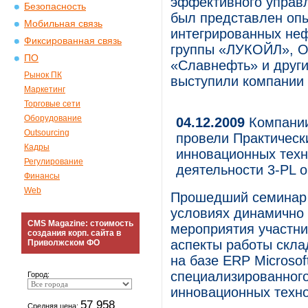
эффективного управл
Безопасность
был представлен опы
Мобильная связь
интегрированных неф
Фиксированная связь
группы «ЛУКОЙЛ», О
ПО
«Славнефть» и друг
Рынок ПК
выступили компании
Маркетинг
Торговые сети
Оборудование
04.12.2009
Компании 
Outsourcing
провели Практическ
Кадры
инновационных техн
Регулирование
деятельности 3-PL 
Финансы
Web
Прошедший семинар 
условиях динамично
CMS Magazine: стоимость
мероприятия участни
создания корп. сайта в
аспекты работы скла
Приволжском ФО
на базе ERP Microsof
специализированного
Город:
инновационных техно
57 958
Средняя цена: