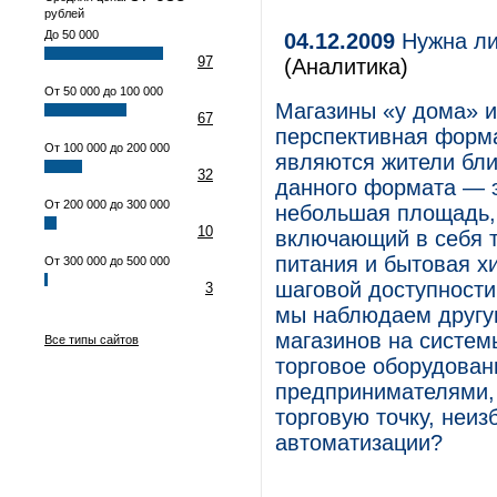
рублей
До 50 000
04.12.2009
Нужна ли
97
(Аналитика)
От 50 000 до 100 000
Магазины «у дома» 
67
перспективная форма
От 100 000 до 200 000
являются жители бл
32
данного формата — э
От 200 000 до 300 000
небольшая площадь, 
10
включающий в себя т
питания и бытовая х
От 300 000 до 500 000
шаговой доступности
3
мы наблюдаем другую
магазинов на систем
Все типы сайтов
торговое оборудован
предпринимателями,
торговую точку, неиз
автоматизации?