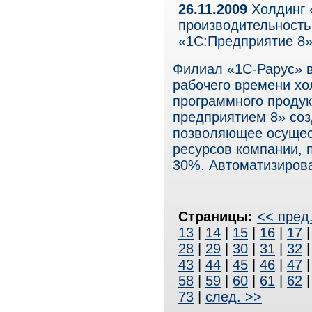
26.11.2009
Холдинг 
производительность
«1С:Предприятие 8»
Филиал «1С-Рарус» в
рабочего времени хо
программного проду
предприятием 8» со
позволяющее осущес
ресурсов компании, 
30%. Автоматизирова
Страницы:
<< пред
13
|
14
|
15
|
16
|
17
28
|
29
|
30
|
31
|
32
43
|
44
|
45
|
46
|
47
58
|
59
|
60
|
61
|
62
73
|
след. >>