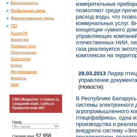
Безопасность
измерительные прибор
позволяют среди проче
Мобильная связь
расход воды, что позво
Фиксированная связь
коммунальных услуг. В
ПО
концепции «умного дом
Рынок ПК
управляющих компаний.
Маркетинг
отечественных НИИ, пи
Торговые сети
газа реализуется эксп
Оборудование
комплексах на террито
Outsourcing
Кадры
Регулирование
28.03.2013
Лидер птиц
Финансы
управление документ
Web
(Новости)
В Республике Беларусь
CMS Magazine: стоимость
создания корп. сайта в
системы электронного 
Приволжском ФО
агропромышленного ко
птицефабрика», одна и
Город:
производства и реализ
внедрила систему «Эл
57 958
Средняя цена: