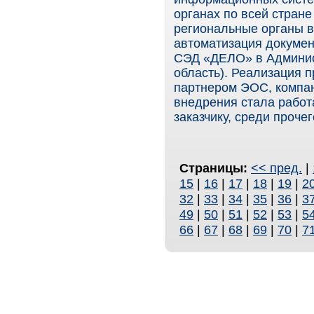
органах по всей стране
региональные органы в
автоматизация докумен
СЭД «ДЕЛО» в Админис
область). Реализация п
партнером ЭОС, компа
внедрения стала работ
заказчику, среди прочег
Страницы:
<< пред.
|
15
|
16
|
17
|
18
|
19
|
2
32
|
33
|
34
|
35
|
36
|
3
49
|
50
|
51
|
52
|
53
|
5
66
|
67
|
68
|
69
|
70
|
7