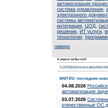
автоматизация процес
система управления
,
электронного докумен
системы автоматизац
интеграция
,
ЦОД
,
сис
решение
,
ИТ услуги
,
в
технологии
,
программ
наверх
А знаете ли Вы что?
У CityTelecom.ru есть выгодные п
NNIT.RU: последние нов
04.08.2026
Российск
автоматизации зада
03.07.2026
Системны
отечественные ОС д