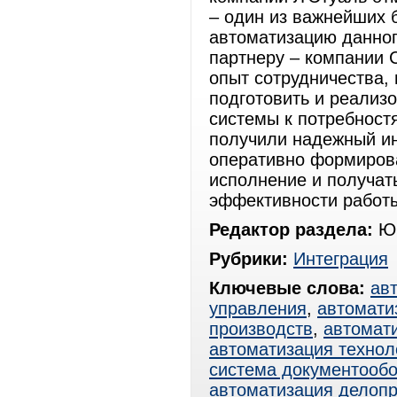
– один из важнейших 
автоматизацию данно
партнеру – компании 
опыт сотрудничества,
подготовить и реализ
системы к потребност
получили надежный ин
оперативно формирова
исполнение и получат
эффективности работ
Редактор раздела:
Юр
Рубрики:
Интеграция
Ключевые слова:
ав
управления
,
автомати
производств
,
автомат
автоматизация технол
система документооб
автоматизация делоп