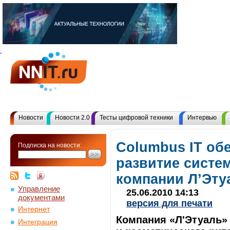
Новости
Новости 2.0
Тесты цифровой техники
Интервью
Columbus IT об
Подписка на новости:
развитие систе
компании Л’Эту
Управление
25.06.2010 14:13
документами
версия для печати
Интернет
Компания «Л'Этуаль»
Интеграция