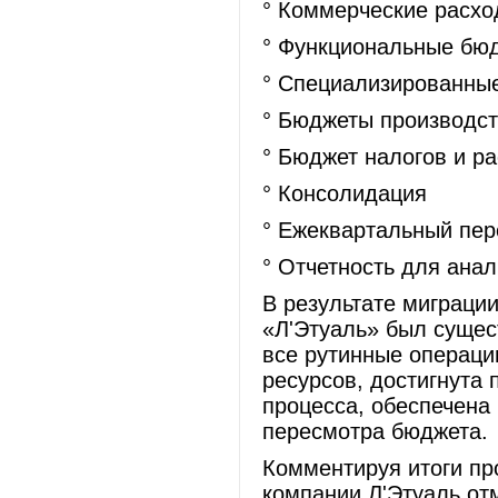
° Коммерческие расхо
° Функциональные бю
° Специализированны
° Бюджеты производс
° Бюджет налогов и р
° Консолидация
° Ежеквартальный пе
° Отчетность для ана
В результате миграци
«Л'Этуаль» был сущес
все рутинные операци
ресурсов, достигнута 
процесса, обеспечена
пересмотра бюджета.
Комментируя итоги пр
компании Л'Этуаль от