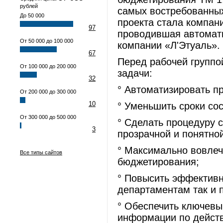
рублей
самых востребованных
До 50 000
проекта стала компан
97
проводившая автомат
От 50 000 до 100 000
компании «Л'Этуаль».
67
Перед рабочей групп
От 100 000 до 200 000
задачи:
32
° Автоматизировать п
От 200 000 до 300 000
10
° Уменьшить сроки со
От 300 000 до 500 000
° Сделать процедуру 
3
прозрачной и понятно
° Максимально вовлеч
Все типы сайтов
бюджетирования;
° Повысить эффективн
департаментам так и 
° Обеспечить ключевы
информации по дейст