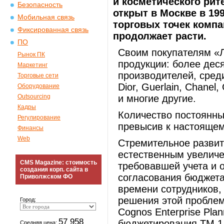
и косметического рит
Безопасность
открыт в Москве в 19
Мобильная связь
торговых точек компа
Фиксированная связь
продолжает расти.
ПО
Своим покупателям «Л
Рынок ПК
продукции: более дес
Маркетинг
производителей, среди
Торговые сети
Dior, Guerlain, Chanel,
Оборудование
Outsourcing
и многие другие.
Кадры
Количество постоянны
Регулирование
превысив к настоящем
Финансы
Web
Стремительное развит
естественным увелич
CMS Magazine: стоимость
требовавшей учета и 
создания корп. сайта в
согласования бюджета
Приволжском ФО
времени сотрудников,
решения этой проблем
Город:
Cognos Enterprise Pla
57 958
бюджетирования ТМ 1,
Средняя цена: