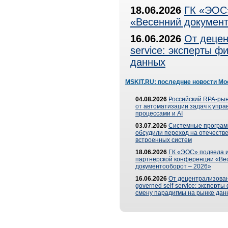
18.06.2026
ГК «ЭОС»
«Весенний документ
16.06.2026
От децен
service: эксперты 
данных
MSKIT.RU: последние новости Мо
04.08.2026
Российский RPA-рын
от автоматизации задач к упр
процессами и AI
03.07.2026
Системные програ
обсудили переход на отечеств
встроенных систем
18.06.2026
ГК «ЭОС» подвела и
партнерской конференции «Ве
документооборот – 2026»
16.06.2026
От децентрализован
governed self-service: эксперт
смену парадигмы на рынке дан