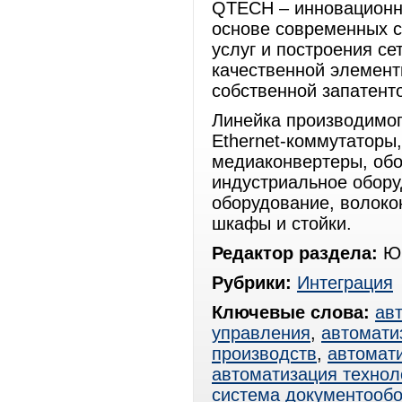
QTECH – инновационн
основе современных 
услуг и построения с
качественной элемент
собственной запатент
Линейка производимо
Ethernet-коммутаторы
медиаконвертеры, об
индустриальное обору
оборудование, волоко
шкафы и стойки.
Редактор раздела:
Юр
Рубрики:
Интеграция
Ключевые слова:
ав
управления
,
автомати
производств
,
автомат
автоматизация технол
система документооб