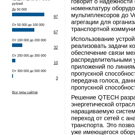
говорит о надежности
рублей
номенклатуру оборудо
До 50 000
мультиплексоров до V
97
агрегации для органи
От 50 000 до 100 000
транспортной коммуни
67
Использование устрой
От 100 000 до 200 000
реализовать задачи к
32
обеспечение связи м
От 200 000 до 300 000
распределительными 
10
приложений по линиям
От 300 000 до 500 000
пропускной способнос
3
передача голоса, дан
пропускной способнос
Все типы сайтов
Решение QTECH разраб
энергетической отрасл
наращиваемую систем
переход от сетей с а
транспорта. Это позво
уже имеющегося обору