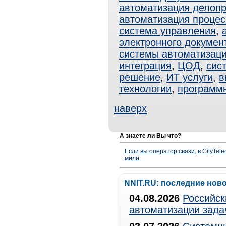
автоматизация делоп
автоматизация процес
система управления
,
электронного докумен
системы автоматизац
интеграция
,
ЦОД
,
сис
решение
,
ИТ услуги
,
в
технологии
,
программ
наверх
А знаете ли Вы что?
Если вы оператор связи, в CityTe
мили.
NNIT.RU: последние нов
04.08.2026
Российск
автоматизации зада