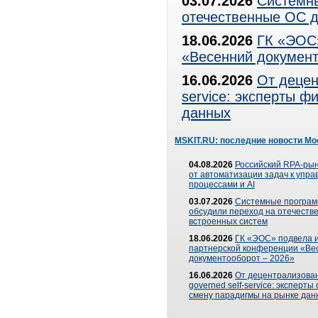
03.07.2026
Системны
отечественные ОС д
18.06.2026
ГК «ЭОС»
«Весенний документ
16.06.2026
От децен
service: эксперты 
данных
MSKIT.RU: последние новости Мо
04.08.2026
Российский RPA-рын
от автоматизации задач к упр
процессами и AI
03.07.2026
Системные програ
обсудили переход на отечеств
встроенных систем
18.06.2026
ГК «ЭОС» подвела и
партнерской конференции «Ве
документооборот – 2026»
16.06.2026
От децентрализован
governed self-service: эксперт
смену парадигмы на рынке дан