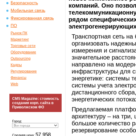
Безопасность
компаний. Оно позво
Мобильная связь
телекоммуникационну
Фиксированная связь
рядом специфических
электрогенерирующих
ПО
Рынок ПК
Транспортная сеть на
Маркетинг
организовать надежны
Торговые сети
измерения и сигнализ
Оборудование
значительное расстоя
Outsourcing
направлено на модер
Кадры
инфраструктуры для с
Регулирование
энергетике: системы 
Финансы
Web
системы учета электр
дистанционного сбора
энергетических потока
CMS Magazine: стоимость
создания корп. сайта в
Приволжском ФО
Предлагаемая платф
архитектуру – на три,
Город:
большое количество р
резервирование особо
57 958
Средняя цена: