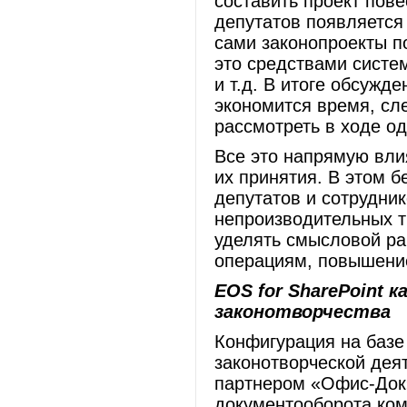
составить проект пове
депутатов появляется
сами законопроекты п
это средствами систе
и т.д. В итоге обсужд
экономится время, сл
рассмотреть в ходе од
Все это напрямую влия
их принятия. В этом б
депутатов и сотрудни
непроизводительных т
уделять смысловой ра
операциям, повышение
EOS for SharePoint
законотворчества
Конфигурация на базе
законотворческой дея
партнером «Офис-Док»
документооборота ком