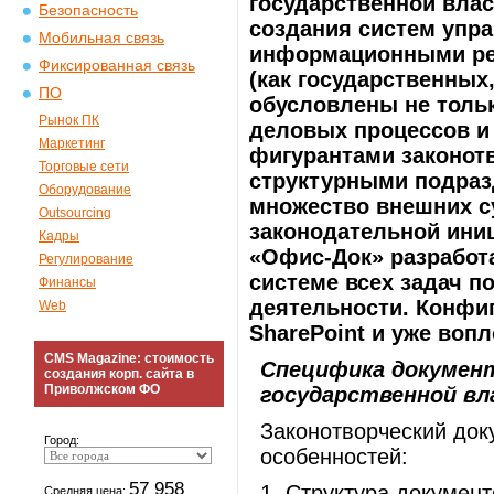
государственной влас
Безопасность
создания систем упр
Мобильная связь
информационными рес
Фиксированная связь
(как государственных
ПО
обусловлены не толь
Рынок ПК
деловых процессов и
Маркетинг
фигурантами законотв
Торговые сети
структурными подраз
Оборудование
множество внешних с
Outsourcing
законодательной ини
Кадры
«Офис-Док» разработ
Регулирование
системе всех задач п
Финансы
деятельности. Конфиг
Web
SharePoint и уже воп
CMS Magazine: стоимость
Специфика докумен
создания корп. сайта в
Приволжском ФО
государственной в
Законотворческий док
Город:
особенностей:
57 958
1. Структура документ
Средняя цена: