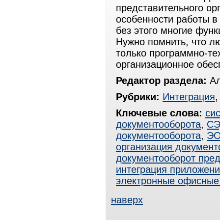
представительного ор
особенности работы в
без этого многие функ
Нужно помнить, что л
только программно-тех
организационное обес
Редактор раздела:
Ал
Рубрики:
Интеграция
Ключевые слова:
си
документооборота
,
С
документооборота
,
Э
организация документ
документооборот пре
интеграция приложен
электронные офисные
наверх