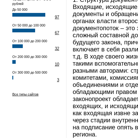
рублей
Входящие, исходящие
До 50 000
документы и обращени
97
органах власти второ
От 50 000 до 100 000
документопоток – это 
67
сложный составной до
будущего закона, прич
От 100 000 до 200 000
включает в себя разл
32
т.д. В ходе своего жи
От 200 000 до 300 000
такими вспомогатель
10
разными авторами: ст
От 300 000 до 500 000
комитетами, комиссия
3
объединениями и отде
обладающими правом 
Все типы сайтов
законопроект обладае
входящих, и исходящи
как входящая извне з
через стадии внутрен
на подписание опять 
региона.